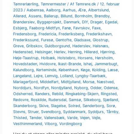
Tømrerlærling
,
Tømrermester
/ Af
Tømrere.dk
/
12. februar
2023
/
Aabenraa
,
Aalborg
,
Aarhus
,
Ærø
,
Albertslund
,
Allerød
,
Assens
,
Ballerup
,
Billund
,
Bornholm
,
Brøndby
,
Brønderslev
,
Byggeprojekt
,
Danmark
,
DIY
,
Dragør
,
Egedal
,
Esbjerg
,
Faaborg-Midtfyn
,
Fanø
,
Favrskov
,
Faxe
,
Fredensborg
,
Fredericia
,
Frederiksberg
,
Frederikshavn
,
Frederikssund
,
Furesø
,
Gentofte
,
Gladsaxe
,
Glostrup
,
Greve
,
Gribskov
,
Guldborgsund
,
Haderslev
,
Halsnæs
,
Hedensted
,
Helsingør
,
Herlev
,
Herning
,
Hillerød
,
Hjørring
,
Høje-Taastrup
,
Holbæk
,
Holstebro
,
Horsens
,
Hørsholm
,
Hovedstaden
,
Hvidovre
,
Ikast-Brande
,
Ishøj
,
Jammerbugt
,
Kalundborg
,
Kerteminde
,
København
,
Køge
,
Kolding
,
Læsø
,
Langeland
,
Lejre
,
Lemvig
,
Lolland
,
Lyngby-Taarbæk
,
Mariagerfjord
,
Middelfart
,
Midtjylland
,
Morsø
,
Næstved
,
Norddjurs
,
Nordfyn
,
Nordjylland
,
Nyborg
,
Odder
,
Odense
,
Odsherred
,
Randers
,
Rebild
,
Ringkøbing-Skjern
,
Ringsted
,
Rødovre
,
Roskilde
,
Rudersdal
,
Samsø
,
Silkeborg
,
Sjælland
,
Skanderborg
,
Skive
,
Slagelse
,
Solrød
,
Sønderborg
,
Sorø
,
Stevns
,
Struer
,
Svendborg
,
Syddanmark
,
Syddjurs
,
Tårnby
,
Thisted
,
Tønder
,
Vallensbæk
,
Varde
,
Vejen
,
Vejle
,
Vesthimmerland
,
Viborg
,
Vordingborg