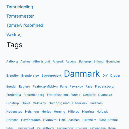
Tømrerlærling
Tømrermester
Tømrervirksomhed
Værktøj
Tags
Aalborg
Aarhus
Albertslund
Allerød
Assens
Ballerup
Billund
Bornholm
Danmark
Brøndby
Brønderslev
Byggeprojekt
DIY
Dragør
Egedal
Esbjerg
Faaborg-Midtfyn
Fanø
Favrskov
Faxe
Fredensborg
Fredericia
Frederiksberg
Frederikssund
Furesø
Gentofte
Gladsaxe
Glostrup
Greve
Gribskov
Guldborgsund
Haderslev
Halsnæs
Hedensted
Helsingør
Herlev
Herning
Hillerød
Hjørring
Holbæk
Horsens
Hovedstaden
Hvidovre
Høje-Taastrup
Hørsholm
Ikast-Brande
Ishøj
Jammerbugt
Kalundborg
Kerteminde
Kolding
København
Køge