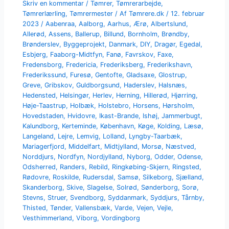
Skriv en kommentar
/
Tømrer
,
Tømrerarbejde
,
Tømrerlærling
,
Tømrermester
/ Af
Tømrere.dk
/
12. februar
2023
/
Aabenraa
,
Aalborg
,
Aarhus
,
Ærø
,
Albertslund
,
Allerød
,
Assens
,
Ballerup
,
Billund
,
Bornholm
,
Brøndby
,
Brønderslev
,
Byggeprojekt
,
Danmark
,
DIY
,
Dragør
,
Egedal
,
Esbjerg
,
Faaborg-Midtfyn
,
Fanø
,
Favrskov
,
Faxe
,
Fredensborg
,
Fredericia
,
Frederiksberg
,
Frederikshavn
,
Frederikssund
,
Furesø
,
Gentofte
,
Gladsaxe
,
Glostrup
,
Greve
,
Gribskov
,
Guldborgsund
,
Haderslev
,
Halsnæs
,
Hedensted
,
Helsingør
,
Herlev
,
Herning
,
Hillerød
,
Hjørring
,
Høje-Taastrup
,
Holbæk
,
Holstebro
,
Horsens
,
Hørsholm
,
Hovedstaden
,
Hvidovre
,
Ikast-Brande
,
Ishøj
,
Jammerbugt
,
Kalundborg
,
Kerteminde
,
København
,
Køge
,
Kolding
,
Læsø
,
Langeland
,
Lejre
,
Lemvig
,
Lolland
,
Lyngby-Taarbæk
,
Mariagerfjord
,
Middelfart
,
Midtjylland
,
Morsø
,
Næstved
,
Norddjurs
,
Nordfyn
,
Nordjylland
,
Nyborg
,
Odder
,
Odense
,
Odsherred
,
Randers
,
Rebild
,
Ringkøbing-Skjern
,
Ringsted
,
Rødovre
,
Roskilde
,
Rudersdal
,
Samsø
,
Silkeborg
,
Sjælland
,
Skanderborg
,
Skive
,
Slagelse
,
Solrød
,
Sønderborg
,
Sorø
,
Stevns
,
Struer
,
Svendborg
,
Syddanmark
,
Syddjurs
,
Tårnby
,
Thisted
,
Tønder
,
Vallensbæk
,
Varde
,
Vejen
,
Vejle
,
Vesthimmerland
,
Viborg
,
Vordingborg