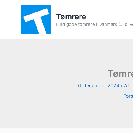
Gå
til
Tømrere
indholdet
Find gode tømrere i Danmark (....bliv
Tømre
6. december 2024
/ Af
Fors