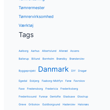
Tømrermester
Tømrervirksomhed
Værktøj
Tags
Aalborg
Aarhus
Albertslund
Allerød
Assens
Ballerup
Billund
Bornholm
Brøndby
Brønderslev
Danmark
Byggeprojekt
DIY
Dragør
Egedal
Esbjerg
Faaborg-Midtfyn
Fanø
Favrskov
Faxe
Fredensborg
Fredericia
Frederiksberg
Frederikssund
Furesø
Gentofte
Gladsaxe
Glostrup
Greve
Gribskov
Guldborgsund
Haderslev
Halsnæs