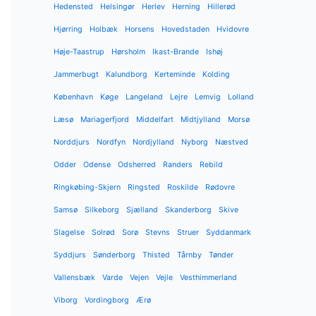
Hedensted
Helsingør
Herlev
Herning
Hillerød
Hjørring
Holbæk
Horsens
Hovedstaden
Hvidovre
Høje-Taastrup
Hørsholm
Ikast-Brande
Ishøj
Jammerbugt
Kalundborg
Kerteminde
Kolding
København
Køge
Langeland
Lejre
Lemvig
Lolland
Læsø
Mariagerfjord
Middelfart
Midtjylland
Morsø
Norddjurs
Nordfyn
Nordjylland
Nyborg
Næstved
Odder
Odense
Odsherred
Randers
Rebild
Ringkøbing-Skjern
Ringsted
Roskilde
Rødovre
Samsø
Silkeborg
Sjælland
Skanderborg
Skive
Slagelse
Solrød
Sorø
Stevns
Struer
Syddanmark
Syddjurs
Sønderborg
Thisted
Tårnby
Tønder
Vallensbæk
Varde
Vejen
Vejle
Vesthimmerland
Viborg
Vordingborg
Ærø