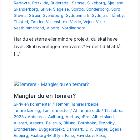
Rødovre
,
Roskilde
,
Rudersdal
,
Samsø
,
Silkeborg
,
Sjælland
,
Skanderborg
,
Skive
,
Slagelse
,
Solrød
,
Sønderborg
,
Sorø
,
Stevns
,
Struer
,
Svendborg
,
Syddanmark
,
Syddjurs
,
Tårnby
,
Thisted
,
Tønder
,
Vallensbæk
,
Varde
,
Vejen
,
Vejle
,
Vesthimmerland
,
Viborg
,
Vordingborg
Har du et større eller mindre projekt, du skal have
lavet. Skal overetagen renoveres? Er det tid til at få
[…]
Mangler du en tømrer?
Skriv en kommentar
/
Tømrer
,
Tømrerarbejde
,
Tømrerlærling
,
Tømrermester
/ Af
Tømrere.dk
/
12. februar
2023
/
Aabenraa
,
Aalborg
,
Aarhus
,
Ærø
,
Albertslund
,
Allerød
,
Assens
,
Ballerup
,
Billund
,
Bornholm
,
Brøndby
,
Brønderslev
,
Byggeprojekt
,
Danmark
,
DIY
,
Dragør
,
Egedal
,
Esbjerg
,
Faaborg-Midtfyn
,
Fanø
,
Favrskov
,
Faxe
,