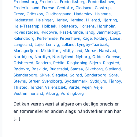
Fredensborg
,
Fredericia
,
Frederiksberg
,
Frederikshavn
,
Frederikssund
,
Furesø
,
Gentofte
,
Gladsaxe
,
Glostrup
,
Greve
,
Gribskov
,
Guldborgsund
,
Haderslev
,
Halsnæs
,
Hedensted
,
Helsingør
,
Herlev
,
Herning
,
Hillerød
,
Hjørring
,
Høje-Taastrup
,
Holbæk
,
Holstebro
,
Horsens
,
Hørsholm
,
Hovedstaden
,
Hvidovre
,
Ikast-Brande
,
Ishøj
,
Jammerbugt
,
Kalundborg
,
Kerteminde
,
København
,
Køge
,
Kolding
,
Læsø
,
Langeland
,
Lejre
,
Lemvig
,
Lolland
,
Lyngby-Taarbæk
,
Mariagerfjord
,
Middelfart
,
Midtjylland
,
Morsø
,
Næstved
,
Norddjurs
,
Nordfyn
,
Nordjylland
,
Nyborg
,
Odder
,
Odense
,
Odsherred
,
Randers
,
Rebild
,
Ringkøbing-Skjern
,
Ringsted
,
Rødovre
,
Roskilde
,
Rudersdal
,
Samsø
,
Silkeborg
,
Sjælland
,
Skanderborg
,
Skive
,
Slagelse
,
Solrød
,
Sønderborg
,
Sorø
,
Stevns
,
Struer
,
Svendborg
,
Syddanmark
,
Syddjurs
,
Tårnby
,
Thisted
,
Tønder
,
Vallensbæk
,
Varde
,
Vejen
,
Vejle
,
Vesthimmerland
,
Viborg
,
Vordingborg
Det kan være svært at afgøre om det lige præcis er
en tømrer eller en anden slags håndværker man har
[…]