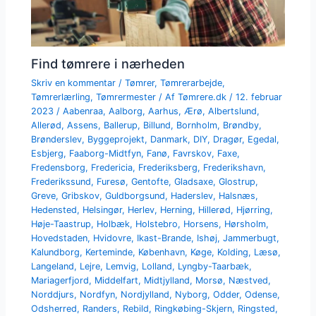
Find tømrere i nærheden
Skriv en kommentar
/
Tømrer
,
Tømrerarbejde
,
Tømrerlærling
,
Tømrermester
/ Af
Tømrere.dk
/
12. februar
2023
/
Aabenraa
,
Aalborg
,
Aarhus
,
Ærø
,
Albertslund
,
Allerød
,
Assens
,
Ballerup
,
Billund
,
Bornholm
,
Brøndby
,
Brønderslev
,
Byggeprojekt
,
Danmark
,
DIY
,
Dragør
,
Egedal
,
Esbjerg
,
Faaborg-Midtfyn
,
Fanø
,
Favrskov
,
Faxe
,
Fredensborg
,
Fredericia
,
Frederiksberg
,
Frederikshavn
,
Frederikssund
,
Furesø
,
Gentofte
,
Gladsaxe
,
Glostrup
,
Greve
,
Gribskov
,
Guldborgsund
,
Haderslev
,
Halsnæs
,
Hedensted
,
Helsingør
,
Herlev
,
Herning
,
Hillerød
,
Hjørring
,
Høje-Taastrup
,
Holbæk
,
Holstebro
,
Horsens
,
Hørsholm
,
Hovedstaden
,
Hvidovre
,
Ikast-Brande
,
Ishøj
,
Jammerbugt
,
Kalundborg
,
Kerteminde
,
København
,
Køge
,
Kolding
,
Læsø
,
Langeland
,
Lejre
,
Lemvig
,
Lolland
,
Lyngby-Taarbæk
,
Mariagerfjord
,
Middelfart
,
Midtjylland
,
Morsø
,
Næstved
,
Norddjurs
,
Nordfyn
,
Nordjylland
,
Nyborg
,
Odder
,
Odense
,
Odsherred
,
Randers
,
Rebild
,
Ringkøbing-Skjern
,
Ringsted
,