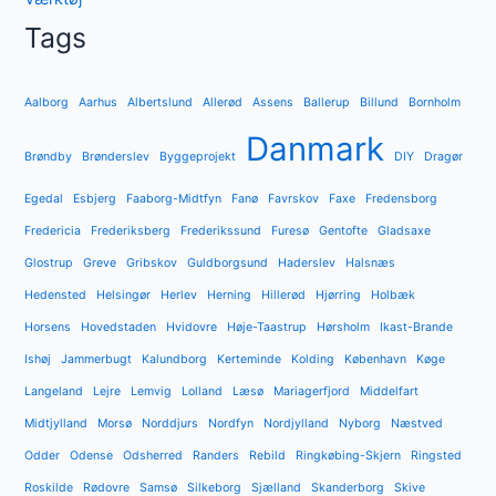
Tags
Aalborg
Aarhus
Albertslund
Allerød
Assens
Ballerup
Billund
Bornholm
Danmark
Brøndby
Brønderslev
Byggeprojekt
DIY
Dragør
Egedal
Esbjerg
Faaborg-Midtfyn
Fanø
Favrskov
Faxe
Fredensborg
Fredericia
Frederiksberg
Frederikssund
Furesø
Gentofte
Gladsaxe
Glostrup
Greve
Gribskov
Guldborgsund
Haderslev
Halsnæs
Hedensted
Helsingør
Herlev
Herning
Hillerød
Hjørring
Holbæk
Horsens
Hovedstaden
Hvidovre
Høje-Taastrup
Hørsholm
Ikast-Brande
Ishøj
Jammerbugt
Kalundborg
Kerteminde
Kolding
København
Køge
Langeland
Lejre
Lemvig
Lolland
Læsø
Mariagerfjord
Middelfart
Midtjylland
Morsø
Norddjurs
Nordfyn
Nordjylland
Nyborg
Næstved
Odder
Odense
Odsherred
Randers
Rebild
Ringkøbing-Skjern
Ringsted
Roskilde
Rødovre
Samsø
Silkeborg
Sjælland
Skanderborg
Skive