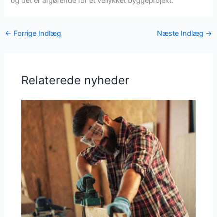
og det er afgørende for et vellykket byggeprojekt.
←
Forrige Indlæg
Næste Indlæg
→
Relaterede nyheder