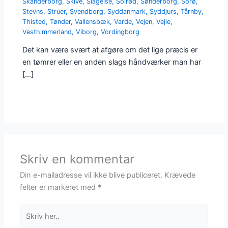
Skanderborg
,
Skive
,
Slagelse
,
Solrød
,
Sønderborg
,
Sorø
,
Stevns
,
Struer
,
Svendborg
,
Syddanmark
,
Syddjurs
,
Tårnby
,
Thisted
,
Tønder
,
Vallensbæk
,
Varde
,
Vejen
,
Vejle
,
Vesthimmerland
,
Viborg
,
Vordingborg
Det kan være svært at afgøre om det lige præcis er
en tømrer eller en anden slags håndværker man har
[…]
Skriv en kommentar
Din e-mailadresse vil ikke blive publiceret.
Krævede
felter er markeret med
*
Skriv
her..