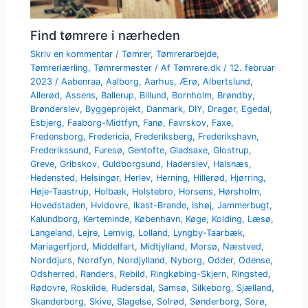
Find tømrere i nærheden
Skriv en kommentar
/
Tømrer
,
Tømrerarbejde
,
Tømrerlærling
,
Tømrermester
/ Af
Tømrere.dk
/
12. februar
2023
/
Aabenraa
,
Aalborg
,
Aarhus
,
Ærø
,
Albertslund
,
Allerød
,
Assens
,
Ballerup
,
Billund
,
Bornholm
,
Brøndby
,
Brønderslev
,
Byggeprojekt
,
Danmark
,
DIY
,
Dragør
,
Egedal
,
Esbjerg
,
Faaborg-Midtfyn
,
Fanø
,
Favrskov
,
Faxe
,
Fredensborg
,
Fredericia
,
Frederiksberg
,
Frederikshavn
,
Frederikssund
,
Furesø
,
Gentofte
,
Gladsaxe
,
Glostrup
,
Greve
,
Gribskov
,
Guldborgsund
,
Haderslev
,
Halsnæs
,
Hedensted
,
Helsingør
,
Herlev
,
Herning
,
Hillerød
,
Hjørring
,
Høje-Taastrup
,
Holbæk
,
Holstebro
,
Horsens
,
Hørsholm
,
Hovedstaden
,
Hvidovre
,
Ikast-Brande
,
Ishøj
,
Jammerbugt
,
Kalundborg
,
Kerteminde
,
København
,
Køge
,
Kolding
,
Læsø
,
Langeland
,
Lejre
,
Lemvig
,
Lolland
,
Lyngby-Taarbæk
,
Mariagerfjord
,
Middelfart
,
Midtjylland
,
Morsø
,
Næstved
,
Norddjurs
,
Nordfyn
,
Nordjylland
,
Nyborg
,
Odder
,
Odense
,
Odsherred
,
Randers
,
Rebild
,
Ringkøbing-Skjern
,
Ringsted
,
Rødovre
,
Roskilde
,
Rudersdal
,
Samsø
,
Silkeborg
,
Sjælland
,
Skanderborg
,
Skive
,
Slagelse
,
Solrød
,
Sønderborg
,
Sorø
,