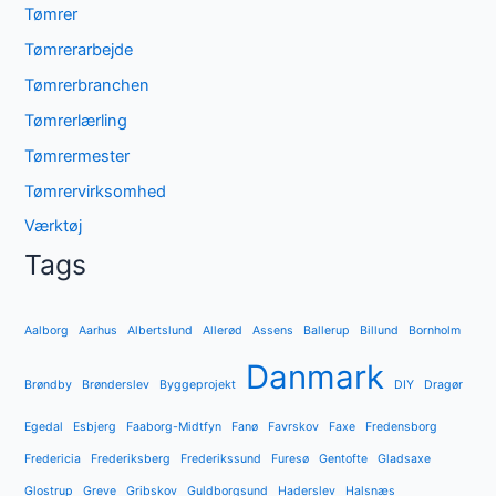
Tømrer
Tømrerarbejde
Tømrerbranchen
Tømrerlærling
Tømrermester
Tømrervirksomhed
Værktøj
Tags
Aalborg
Aarhus
Albertslund
Allerød
Assens
Ballerup
Billund
Bornholm
Danmark
Brøndby
Brønderslev
Byggeprojekt
DIY
Dragør
Egedal
Esbjerg
Faaborg-Midtfyn
Fanø
Favrskov
Faxe
Fredensborg
Fredericia
Frederiksberg
Frederikssund
Furesø
Gentofte
Gladsaxe
Glostrup
Greve
Gribskov
Guldborgsund
Haderslev
Halsnæs