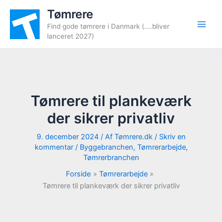
Gå
Tømrere
til
Find gode tømrere i Danmark (....bliver
indholdet
lanceret 2027)
Tømrere til plankeværk
der sikrer privatliv
9. december 2024
/ Af
Tømrere.dk
/
Skriv en
kommentar
/
Byggebranchen
,
Tømrerarbejde
,
Tømrerbranchen
Forside
Tømrerarbejde
Tømrere til plankeværk der sikrer privatliv