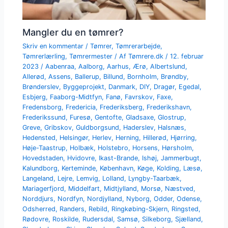
Mangler du en tømrer?
Skriv en kommentar
/
Tømrer
,
Tømrerarbejde
,
Tømrerlærling
,
Tømrermester
/ Af
Tømrere.dk
/
12. februar
2023
/
Aabenraa
,
Aalborg
,
Aarhus
,
Ærø
,
Albertslund
,
Allerød
,
Assens
,
Ballerup
,
Billund
,
Bornholm
,
Brøndby
,
Brønderslev
,
Byggeprojekt
,
Danmark
,
DIY
,
Dragør
,
Egedal
,
Esbjerg
,
Faaborg-Midtfyn
,
Fanø
,
Favrskov
,
Faxe
,
Fredensborg
,
Fredericia
,
Frederiksberg
,
Frederikshavn
,
Frederikssund
,
Furesø
,
Gentofte
,
Gladsaxe
,
Glostrup
,
Greve
,
Gribskov
,
Guldborgsund
,
Haderslev
,
Halsnæs
,
Hedensted
,
Helsingør
,
Herlev
,
Herning
,
Hillerød
,
Hjørring
,
Høje-Taastrup
,
Holbæk
,
Holstebro
,
Horsens
,
Hørsholm
,
Hovedstaden
,
Hvidovre
,
Ikast-Brande
,
Ishøj
,
Jammerbugt
,
Kalundborg
,
Kerteminde
,
København
,
Køge
,
Kolding
,
Læsø
,
Langeland
,
Lejre
,
Lemvig
,
Lolland
,
Lyngby-Taarbæk
,
Mariagerfjord
,
Middelfart
,
Midtjylland
,
Morsø
,
Næstved
,
Norddjurs
,
Nordfyn
,
Nordjylland
,
Nyborg
,
Odder
,
Odense
,
Odsherred
,
Randers
,
Rebild
,
Ringkøbing-Skjern
,
Ringsted
,
Rødovre
,
Roskilde
,
Rudersdal
,
Samsø
,
Silkeborg
,
Sjælland
,