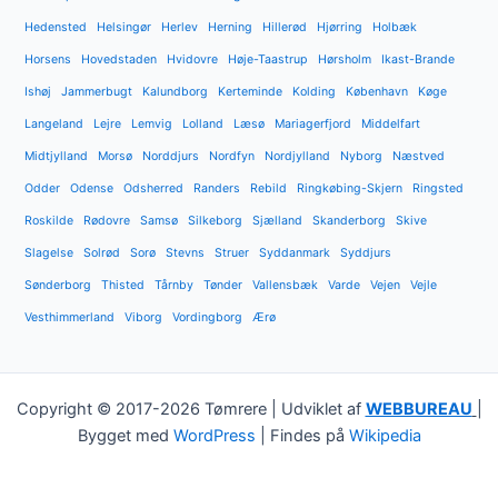
Hedensted
Helsingør
Herlev
Herning
Hillerød
Hjørring
Holbæk
Horsens
Hovedstaden
Hvidovre
Høje-Taastrup
Hørsholm
Ikast-Brande
Ishøj
Jammerbugt
Kalundborg
Kerteminde
Kolding
København
Køge
Langeland
Lejre
Lemvig
Lolland
Læsø
Mariagerfjord
Middelfart
Midtjylland
Morsø
Norddjurs
Nordfyn
Nordjylland
Nyborg
Næstved
Odder
Odense
Odsherred
Randers
Rebild
Ringkøbing-Skjern
Ringsted
Roskilde
Rødovre
Samsø
Silkeborg
Sjælland
Skanderborg
Skive
Slagelse
Solrød
Sorø
Stevns
Struer
Syddanmark
Syddjurs
Sønderborg
Thisted
Tårnby
Tønder
Vallensbæk
Varde
Vejen
Vejle
Vesthimmerland
Viborg
Vordingborg
Ærø
Copyright © 2017-2026 Tømrere | Udviklet af
WEBBUREAU
|
Bygget med
WordPress
| Findes på
Wikipedia