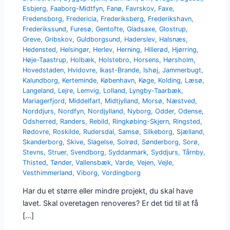
Esbjerg
,
Faaborg-Midtfyn
,
Fanø
,
Favrskov
,
Faxe
,
Fredensborg
,
Fredericia
,
Frederiksberg
,
Frederikshavn
,
Frederikssund
,
Furesø
,
Gentofte
,
Gladsaxe
,
Glostrup
,
Greve
,
Gribskov
,
Guldborgsund
,
Haderslev
,
Halsnæs
,
Hedensted
,
Helsingør
,
Herlev
,
Herning
,
Hillerød
,
Hjørring
,
Høje-Taastrup
,
Holbæk
,
Holstebro
,
Horsens
,
Hørsholm
,
Hovedstaden
,
Hvidovre
,
Ikast-Brande
,
Ishøj
,
Jammerbugt
,
Kalundborg
,
Kerteminde
,
København
,
Køge
,
Kolding
,
Læsø
,
Langeland
,
Lejre
,
Lemvig
,
Lolland
,
Lyngby-Taarbæk
,
Mariagerfjord
,
Middelfart
,
Midtjylland
,
Morsø
,
Næstved
,
Norddjurs
,
Nordfyn
,
Nordjylland
,
Nyborg
,
Odder
,
Odense
,
Odsherred
,
Randers
,
Rebild
,
Ringkøbing-Skjern
,
Ringsted
,
Rødovre
,
Roskilde
,
Rudersdal
,
Samsø
,
Silkeborg
,
Sjælland
,
Skanderborg
,
Skive
,
Slagelse
,
Solrød
,
Sønderborg
,
Sorø
,
Stevns
,
Struer
,
Svendborg
,
Syddanmark
,
Syddjurs
,
Tårnby
,
Thisted
,
Tønder
,
Vallensbæk
,
Varde
,
Vejen
,
Vejle
,
Vesthimmerland
,
Viborg
,
Vordingborg
Har du et større eller mindre projekt, du skal have
lavet. Skal overetagen renoveres? Er det tid til at få
[…]