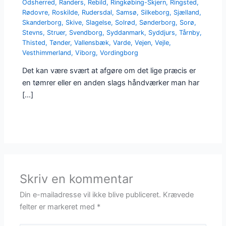
Odsherred
,
Randers
,
Rebild
,
Ringkøbing-Skjern
,
Ringsted
,
Rødovre
,
Roskilde
,
Rudersdal
,
Samsø
,
Silkeborg
,
Sjælland
,
Skanderborg
,
Skive
,
Slagelse
,
Solrød
,
Sønderborg
,
Sorø
,
Stevns
,
Struer
,
Svendborg
,
Syddanmark
,
Syddjurs
,
Tårnby
,
Thisted
,
Tønder
,
Vallensbæk
,
Varde
,
Vejen
,
Vejle
,
Vesthimmerland
,
Viborg
,
Vordingborg
Det kan være svært at afgøre om det lige præcis er
en tømrer eller en anden slags håndværker man har
[…]
Skriv en kommentar
Din e-mailadresse vil ikke blive publiceret.
Krævede
felter er markeret med
*