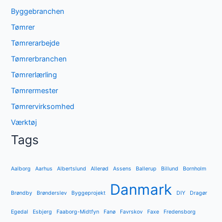
Byggebranchen
Tømrer
Tømrerarbejde
Tømrerbranchen
Tømrerlærling
Tømrermester
Tømrervirksomhed
Værktøj
Tags
Aalborg
Aarhus
Albertslund
Allerød
Assens
Ballerup
Billund
Bornholm
Danmark
Brøndby
Brønderslev
Byggeprojekt
DIY
Dragør
Egedal
Esbjerg
Faaborg-Midtfyn
Fanø
Favrskov
Faxe
Fredensborg