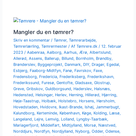
Mangler du en tømrer?
Skriv en kommentar
/
Tømrer
,
Tømrerarbejde
,
Tømrerlærling
,
Tømrermester
/ Af
Tømrere.dk
/
12. februar
2023
/
Aabenraa
,
Aalborg
,
Aarhus
,
Ærø
,
Albertslund
,
Allerød
,
Assens
,
Ballerup
,
Billund
,
Bornholm
,
Brøndby
,
Brønderslev
,
Byggeprojekt
,
Danmark
,
DIY
,
Dragør
,
Egedal
,
Esbjerg
,
Faaborg-Midtfyn
,
Fanø
,
Favrskov
,
Faxe
,
Fredensborg
,
Fredericia
,
Frederiksberg
,
Frederikshavn
,
Frederikssund
,
Furesø
,
Gentofte
,
Gladsaxe
,
Glostrup
,
Greve
,
Gribskov
,
Guldborgsund
,
Haderslev
,
Halsnæs
,
Hedensted
,
Helsingør
,
Herlev
,
Herning
,
Hillerød
,
Hjørring
,
Høje-Taastrup
,
Holbæk
,
Holstebro
,
Horsens
,
Hørsholm
,
Hovedstaden
,
Hvidovre
,
Ikast-Brande
,
Ishøj
,
Jammerbugt
,
Kalundborg
,
Kerteminde
,
København
,
Køge
,
Kolding
,
Læsø
,
Langeland
,
Lejre
,
Lemvig
,
Lolland
,
Lyngby-Taarbæk
,
Mariagerfjord
,
Middelfart
,
Midtjylland
,
Morsø
,
Næstved
,
Norddjurs
,
Nordfyn
,
Nordjylland
,
Nyborg
,
Odder
,
Odense
,