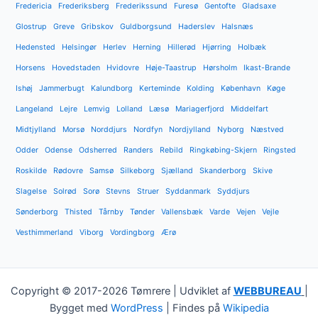
Fredericia
Frederiksberg
Frederikssund
Furesø
Gentofte
Gladsaxe
Glostrup
Greve
Gribskov
Guldborgsund
Haderslev
Halsnæs
Hedensted
Helsingør
Herlev
Herning
Hillerød
Hjørring
Holbæk
Horsens
Hovedstaden
Hvidovre
Høje-Taastrup
Hørsholm
Ikast-Brande
Ishøj
Jammerbugt
Kalundborg
Kerteminde
Kolding
København
Køge
Langeland
Lejre
Lemvig
Lolland
Læsø
Mariagerfjord
Middelfart
Midtjylland
Morsø
Norddjurs
Nordfyn
Nordjylland
Nyborg
Næstved
Odder
Odense
Odsherred
Randers
Rebild
Ringkøbing-Skjern
Ringsted
Roskilde
Rødovre
Samsø
Silkeborg
Sjælland
Skanderborg
Skive
Slagelse
Solrød
Sorø
Stevns
Struer
Syddanmark
Syddjurs
Sønderborg
Thisted
Tårnby
Tønder
Vallensbæk
Varde
Vejen
Vejle
Vesthimmerland
Viborg
Vordingborg
Ærø
Copyright © 2017-2026 Tømrere | Udviklet af
WEBBUREAU
|
Bygget med
WordPress
| Findes på
Wikipedia