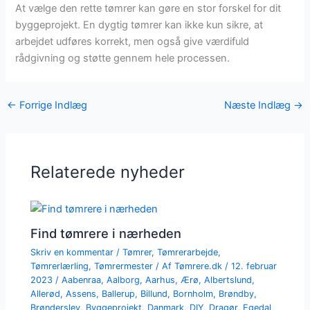
At vælge den rette tømrer kan gøre en stor forskel for dit
byggeprojekt. En dygtig tømrer kan ikke kun sikre, at
arbejdet udføres korrekt, men også give værdifuld
rådgivning og støtte gennem hele processen.
←
Forrige Indlæg
Næste Indlæg
→
Relaterede nyheder
Find tømrere i nærheden
Skriv en kommentar
/
Tømrer
,
Tømrerarbejde
,
Tømrerlærling
,
Tømrermester
/ Af
Tømrere.dk
/
12. februar
2023
/
Aabenraa
,
Aalborg
,
Aarhus
,
Ærø
,
Albertslund
,
Allerød
,
Assens
,
Ballerup
,
Billund
,
Bornholm
,
Brøndby
,
Brønderslev
,
Byggeprojekt
,
Danmark
,
DIY
,
Dragør
,
Egedal
,