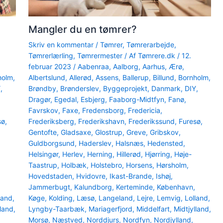
Mangler du en tømrer?
Skriv en kommentar
/
Tømrer
,
Tømrerarbejde
,
Tømrerlærling
,
Tømrermester
/ Af
Tømrere.dk
/
12.
februar 2023
/
Aabenraa
,
Aalborg
,
Aarhus
,
Ærø
,
holm
,
Albertslund
,
Allerød
,
Assens
,
Ballerup
,
Billund
,
Bornholm
,
Y
,
Brøndby
,
Brønderslev
,
Byggeprojekt
,
Danmark
,
DIY
,
Dragør
,
Egedal
,
Esbjerg
,
Faaborg-Midtfyn
,
Fanø
,
Favrskov
,
Faxe
,
Fredensborg
,
Fredericia
,
sø
,
Frederiksberg
,
Frederikshavn
,
Frederikssund
,
Furesø
,
Gentofte
,
Gladsaxe
,
Glostrup
,
Greve
,
Gribskov
,
Guldborgsund
,
Haderslev
,
Halsnæs
,
Hedensted
,
Helsingør
,
Herlev
,
Herning
,
Hillerød
,
Hjørring
,
Høje-
Taastrup
,
Holbæk
,
Holstebro
,
Horsens
,
Hørsholm
,
Hovedstaden
,
Hvidovre
,
Ikast-Brande
,
Ishøj
,
Jammerbugt
,
Kalundborg
,
Kerteminde
,
København
,
land
,
Køge
,
Kolding
,
Læsø
,
Langeland
,
Lejre
,
Lemvig
,
Lolland
,
lland
,
Lyngby-Taarbæk
,
Mariagerfjord
,
Middelfart
,
Midtjylland
,
Morsø
,
Næstved
,
Norddjurs
,
Nordfyn
,
Nordjylland
,