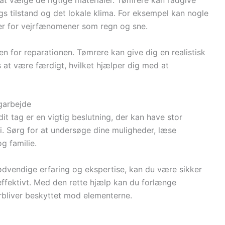
t at vælge de rigtige materialer. Tømrere kan rådgive
s tilstand og det lokale klima. For eksempel kan nogle
r for vejrfænomener som regn og sne.
en for reparationen. Tømrere kan give dig en realistisk
s at være færdigt, hvilket hjælper dig med at
agarbejde
dit tag er en vigtig beslutning, der kan have stor
i. Sørg for at undersøge dine muligheder, læse
g familie.
ødvendige erfaring og ekspertise, kan du være sikker
g effektivt. Med den rette hjælp kan du forlænge
forbliver beskyttet mod elementerne.