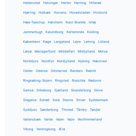
Hedensted
Helsingør
Herlev
Herning
Hillerød
Hjørring
Holbæk
Horsens
Hovedstaden
Hvidovre
Høje-Taastrup
Hørsholm
Ikast-Brande
Ishøj
Jammerbugt
Kalundborg
Kerteminde
Kolding
København
Køge
Langeland
Lejre
Lemvig
Lolland
Læsø
Mariagerfjord
Middelfart
Midtjylland
Morsø
Norddjurs
Nordfyn
Nordjylland
Nyborg
Næstved
Odder
Odense
Odsherred
Randers
Rebild
Ringkøbing-Skjern
Ringsted
Roskilde
Rødovre
Samsø
Silkeborg
Sjælland
Skanderborg
Skive
Slagelse
Solrød
Sorø
Stevns
Struer
Syddanmark
Syddjurs
Sønderborg
Thisted
Tårnby
Tønder
Vallensbæk
Varde
Vejen
Vejle
Vesthimmerland
Viborg
Vordingborg
Ærø