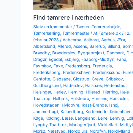
Find tømrere i nærheden
Skriv en kommentar
/
Tømrer
,
Tømrerarbejde
,
Tømrerlærling
,
Tømrermester
/ Af
Tømrere.dk
/
12.
februar 2023
/
Aabenraa
,
Aalborg
,
Aarhus
,
Ærø
,
Albertslund
,
Allerød
,
Assens
,
Ballerup
,
Billund
,
Born
Brøndby
,
Brønderslev
,
Byggeprojekt
,
Danmark
,
DI
Dragør
,
Egedal
,
Esbjerg
,
Faaborg-Midtfyn
,
Fanø
,
Favrskov
,
Faxe
,
Fredensborg
,
Fredericia
,
Frederiksberg
,
Frederikshavn
,
Frederikssund
,
Fure
Gentofte
,
Gladsaxe
,
Glostrup
,
Greve
,
Gribskov
,
Guldborgsund
,
Haderslev
,
Halsnæs
,
Hedensted
,
Helsingør
,
Herlev
,
Herning
,
Hillerød
,
Hjørring
,
Høje-
Taastrup
,
Holbæk
,
Holstebro
,
Horsens
,
Hørsholm
,
Hovedstaden
,
Hvidovre
,
Ikast-Brande
,
Ishøj
,
Jammerbugt
,
Kalundborg
,
Kerteminde
,
København
,
Køge
,
Kolding
,
Læsø
,
Langeland
,
Lejre
,
Lemvig
,
Lol
Lyngby-Taarbæk
,
Mariagerfjord
,
Middelfart
,
Midtjy
Morsø
,
Næstved
,
Norddjurs
,
Nordfyn
,
Nordjylland
,