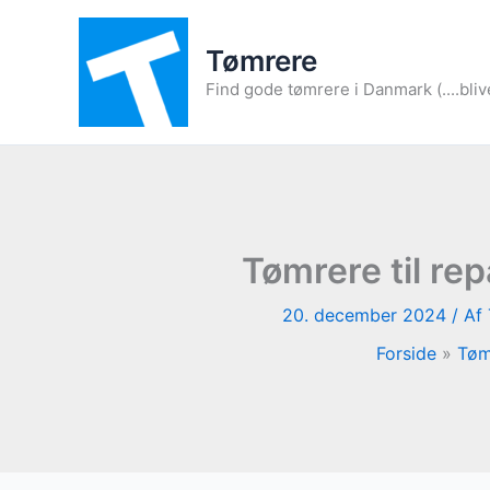
Gå
til
Tømrere
indholdet
Find gode tømrere i Danmark (....bliv
Tømrere til rep
20. december 2024
/ Af
Forside
Tøm