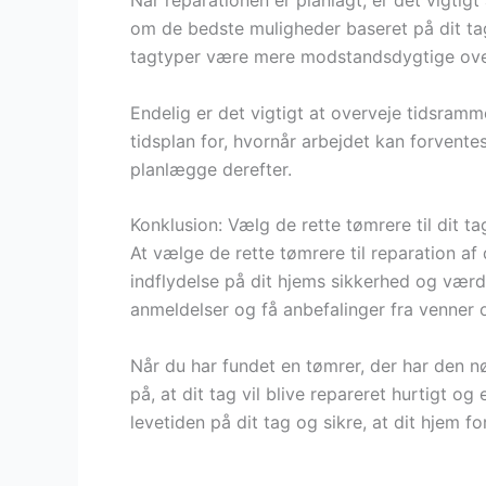
Når reparationen er planlagt, er det vigtig
om de bedste muligheder baseret på dit tag
tagtyper være mere modstandsdygtige ove
Endelig er det vigtigt at overveje tidsramm
tidsplan for, hvornår arbejdet kan forvente
planlægge derefter.
Konklusion: Vælg de rette tømrere til dit t
At vælge de rette tømrere til reparation af 
indflydelse på dit hjems sikkerhed og værd
anmeldelser og få anbefalinger fra venner o
Når du har fundet en tømrer, der har den n
på, at dit tag vil blive repareret hurtigt o
levetiden på dit tag og sikre, at dit hjem 