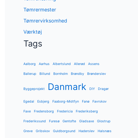
Tømrermester
Tømrervirksomhed
Værktøj
Tags
Aalborg
Aarhus
Albertslund
Allerød
Assens
Ballerup
Billund
Bornholm
Brøndby
Brønderslev
Danmark
Byggeprojekt
DIY
Dragør
Egedal
Esbjerg
Faaborg-Midtfyn
Fanø
Favrskov
Faxe
Fredensborg
Fredericia
Frederiksberg
Frederikssund
Furesø
Gentofte
Gladsaxe
Glostrup
Greve
Gribskov
Guldborgsund
Haderslev
Halsnæs