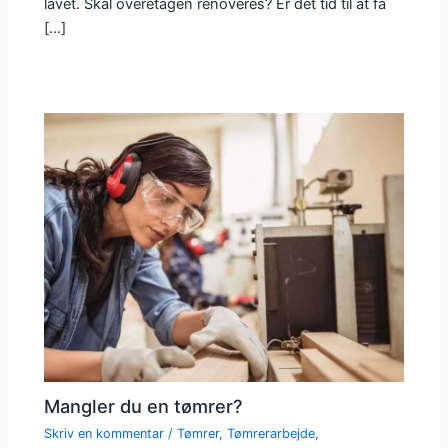
lavet. Skal overetagen renoveres? Er det tid til at få
[…]
Mangler du en tømrer?
Skriv en kommentar
/
Tømrer
,
Tømrerarbejde
,