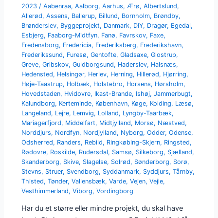
2023
/
Aabenraa
,
Aalborg
,
Aarhus
,
Ærø
,
Albertslund
,
Allerød
,
Assens
,
Ballerup
,
Billund
,
Bornholm
,
Brøndby
,
Brønderslev
,
Byggeprojekt
,
Danmark
,
DIY
,
Dragør
,
Egedal
,
Esbjerg
,
Faaborg-Midtfyn
,
Fanø
,
Favrskov
,
Faxe
,
Fredensborg
,
Fredericia
,
Frederiksberg
,
Frederikshavn
,
Frederikssund
,
Furesø
,
Gentofte
,
Gladsaxe
,
Glostrup
,
Greve
,
Gribskov
,
Guldborgsund
,
Haderslev
,
Halsnæs
,
Hedensted
,
Helsingør
,
Herlev
,
Herning
,
Hillerød
,
Hjørring
,
Høje-Taastrup
,
Holbæk
,
Holstebro
,
Horsens
,
Hørsholm
,
Hovedstaden
,
Hvidovre
,
Ikast-Brande
,
Ishøj
,
Jammerbugt
,
Kalundborg
,
Kerteminde
,
København
,
Køge
,
Kolding
,
Læsø
,
Langeland
,
Lejre
,
Lemvig
,
Lolland
,
Lyngby-Taarbæk
,
Mariagerfjord
,
Middelfart
,
Midtjylland
,
Morsø
,
Næstved
,
Norddjurs
,
Nordfyn
,
Nordjylland
,
Nyborg
,
Odder
,
Odense
,
Odsherred
,
Randers
,
Rebild
,
Ringkøbing-Skjern
,
Ringsted
,
Rødovre
,
Roskilde
,
Rudersdal
,
Samsø
,
Silkeborg
,
Sjælland
,
Skanderborg
,
Skive
,
Slagelse
,
Solrød
,
Sønderborg
,
Sorø
,
Stevns
,
Struer
,
Svendborg
,
Syddanmark
,
Syddjurs
,
Tårnby
,
Thisted
,
Tønder
,
Vallensbæk
,
Varde
,
Vejen
,
Vejle
,
Vesthimmerland
,
Viborg
,
Vordingborg
Har du et større eller mindre projekt, du skal have