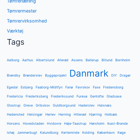
Tømrerlærling
Tømrermester
Tømrervirksomhed
Værktøj
Tags
Aalborg
Aarhus
Albertslund
Allerød
Assens
Ballerup
Billund
Bornholm
Danmark
Brøndby
Brønderslev
Byggeprojekt
DIY
Dragør
Egedal
Esbjerg
Faaborg-Midtfyn
Fanø
Favrskov
Faxe
Fredensborg
Fredericia
Frederiksberg
Frederikssund
Furesø
Gentofte
Gladsaxe
Glostrup
Greve
Gribskov
Guldborgsund
Haderslev
Halsnæs
Hedensted
Helsingør
Herlev
Herning
Hillerød
Hjørring
Holbæk
Horsens
Hovedstaden
Hvidovre
Høje-Taastrup
Hørsholm
Ikast-Brande
Ishøj
Jammerbugt
Kalundborg
Kerteminde
Kolding
København
Køge