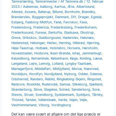
Tømrerlærling
,
Tømrermester
/ Af
Tømrere.dk
/
12. februar
2023
/
Aabenraa
,
Aalborg
,
Aarhus
,
Ærø
,
Albertslund
,
Allerød
,
Assens
,
Ballerup
,
Billund
,
Bornholm
,
Brøndby
,
Brønderslev
,
Byggeprojekt
,
Danmark
,
DIY
,
Dragør
,
Egedal
,
Esbjerg
,
Faaborg-Midtfyn
,
Fanø
,
Favrskov
,
Faxe
,
Fredensborg
,
Fredericia
,
Frederiksberg
,
Frederikshavn
,
Frederikssund
,
Furesø
,
Gentofte
,
Gladsaxe
,
Glostrup
,
Greve
,
Gribskov
,
Guldborgsund
,
Haderslev
,
Halsnæs
,
Hedensted
,
Helsingør
,
Herlev
,
Herning
,
Hillerød
,
Hjørring
,
Høje-Taastrup
,
Holbæk
,
Holstebro
,
Horsens
,
Hørsholm
,
Hovedstaden
,
Hvidovre
,
Ikast-Brande
,
Ishøj
,
Jammerbugt
,
Kalundborg
,
Kerteminde
,
København
,
Køge
,
Kolding
,
Læsø
,
Langeland
,
Lejre
,
Lemvig
,
Lolland
,
Lyngby-Taarbæk
,
Mariagerfjord
,
Middelfart
,
Midtjylland
,
Morsø
,
Næstved
,
Norddjurs
,
Nordfyn
,
Nordjylland
,
Nyborg
,
Odder
,
Odense
,
Odsherred
,
Randers
,
Rebild
,
Ringkøbing-Skjern
,
Ringsted
,
Rødovre
,
Roskilde
,
Rudersdal
,
Samsø
,
Silkeborg
,
Sjælland
,
Skanderborg
,
Skive
,
Slagelse
,
Solrød
,
Sønderborg
,
Sorø
,
Stevns
,
Struer
,
Svendborg
,
Syddanmark
,
Syddjurs
,
Tårnby
,
Thisted
,
Tønder
,
Vallensbæk
,
Varde
,
Vejen
,
Vejle
,
Vesthimmerland
,
Viborg
,
Vordingborg
Det kan være svært at afgøre om det lige præcis er