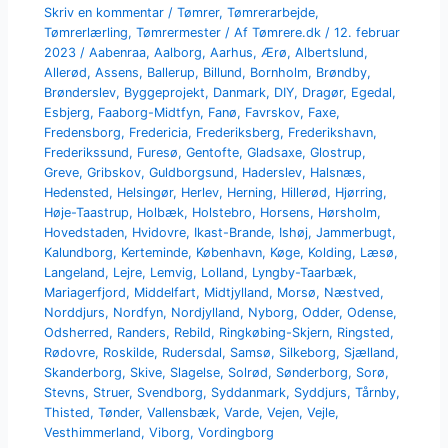
Skriv en kommentar
/
Tømrer
,
Tømrerarbejde
,
Tømrerlærling
,
Tømrermester
/ Af
Tømrere.dk
/
12. februar
2023
/
Aabenraa
,
Aalborg
,
Aarhus
,
Ærø
,
Albertslund
,
Allerød
,
Assens
,
Ballerup
,
Billund
,
Bornholm
,
Brøndby
,
Brønderslev
,
Byggeprojekt
,
Danmark
,
DIY
,
Dragør
,
Egedal
,
Esbjerg
,
Faaborg-Midtfyn
,
Fanø
,
Favrskov
,
Faxe
,
Fredensborg
,
Fredericia
,
Frederiksberg
,
Frederikshavn
,
Frederikssund
,
Furesø
,
Gentofte
,
Gladsaxe
,
Glostrup
,
Greve
,
Gribskov
,
Guldborgsund
,
Haderslev
,
Halsnæs
,
Hedensted
,
Helsingør
,
Herlev
,
Herning
,
Hillerød
,
Hjørring
,
Høje-Taastrup
,
Holbæk
,
Holstebro
,
Horsens
,
Hørsholm
,
Hovedstaden
,
Hvidovre
,
Ikast-Brande
,
Ishøj
,
Jammerbugt
,
Kalundborg
,
Kerteminde
,
København
,
Køge
,
Kolding
,
Læsø
,
Langeland
,
Lejre
,
Lemvig
,
Lolland
,
Lyngby-Taarbæk
,
Mariagerfjord
,
Middelfart
,
Midtjylland
,
Morsø
,
Næstved
,
Norddjurs
,
Nordfyn
,
Nordjylland
,
Nyborg
,
Odder
,
Odense
,
Odsherred
,
Randers
,
Rebild
,
Ringkøbing-Skjern
,
Ringsted
,
Rødovre
,
Roskilde
,
Rudersdal
,
Samsø
,
Silkeborg
,
Sjælland
,
Skanderborg
,
Skive
,
Slagelse
,
Solrød
,
Sønderborg
,
Sorø
,
Stevns
,
Struer
,
Svendborg
,
Syddanmark
,
Syddjurs
,
Tårnby
,
Thisted
,
Tønder
,
Vallensbæk
,
Varde
,
Vejen
,
Vejle
,
Vesthimmerland
,
Viborg
,
Vordingborg