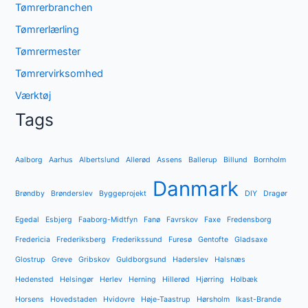
Tømrerbranchen
Tømrerlærling
Tømrermester
Tømrervirksomhed
Værktøj
Tags
Aalborg
Aarhus
Albertslund
Allerød
Assens
Ballerup
Billund
Bornholm
Danmark
Brøndby
Brønderslev
Byggeprojekt
DIY
Dragør
Egedal
Esbjerg
Faaborg-Midtfyn
Fanø
Favrskov
Faxe
Fredensborg
Fredericia
Frederiksberg
Frederikssund
Furesø
Gentofte
Gladsaxe
Glostrup
Greve
Gribskov
Guldborgsund
Haderslev
Halsnæs
Hedensted
Helsingør
Herlev
Herning
Hillerød
Hjørring
Holbæk
Horsens
Hovedstaden
Hvidovre
Høje-Taastrup
Hørsholm
Ikast-Brande