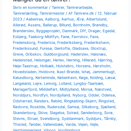
Skriv en kommentar
/
Tømrer
,
Tømrerarbejde
,
Tømrerlærling
,
Tømrermester
/ Af
Tømrere.dk
/
12. februar
2023
/
Aabenraa
,
Aalborg
,
Aarhus
,
Ærø
,
Albertslund
,
Allerød
,
Assens
,
Ballerup
,
Billund
,
Bornholm
,
Brøndby
,
Brønderslev
,
Byggeprojekt
,
Danmark
,
DIY
,
Dragør
,
Egedal
,
Esbjerg
,
Faaborg-Midtfyn
,
Fanø
,
Favrskov
,
Faxe
,
Fredensborg
,
Fredericia
,
Frederiksberg
,
Frederikshavn
,
Frederikssund
,
Furesø
,
Gentofte
,
Gladsaxe
,
Glostrup
,
Greve
,
Gribskov
,
Guldborgsund
,
Haderslev
,
Halsnæs
,
Hedensted
,
Helsingør
,
Herlev
,
Herning
,
Hillerød
,
Hjørring
,
Høje-Taastrup
,
Holbæk
,
Holstebro
,
Horsens
,
Hørsholm
,
Hovedstaden
,
Hvidovre
,
Ikast-Brande
,
Ishøj
,
Jammerbugt
,
Kalundborg
,
Kerteminde
,
København
,
Køge
,
Kolding
,
Læsø
,
Langeland
,
Lejre
,
Lemvig
,
Lolland
,
Lyngby-Taarbæk
,
Mariagerfjord
,
Middelfart
,
Midtjylland
,
Morsø
,
Næstved
,
Norddjurs
,
Nordfyn
,
Nordjylland
,
Nyborg
,
Odder
,
Odense
,
Odsherred
,
Randers
,
Rebild
,
Ringkøbing-Skjern
,
Ringsted
,
Rødovre
,
Roskilde
,
Rudersdal
,
Samsø
,
Silkeborg
,
Sjælland
,
Skanderborg
,
Skive
,
Slagelse
,
Solrød
,
Sønderborg
,
Sorø
,
Stevns
,
Struer
,
Svendborg
,
Syddanmark
,
Syddjurs
,
Tårnby
,
Thisted
,
Tønder
,
Vallensbæk
,
Varde
,
Vejen
,
Vejle
,
Vesthimmerland
,
Viborg
,
Vordingborg