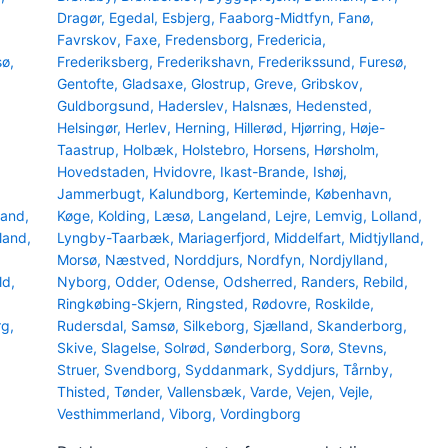
Dragør
,
Egedal
,
Esbjerg
,
Faaborg-Midtfyn
,
Fanø
,
Favrskov
,
Faxe
,
Fredensborg
,
Fredericia
,
sø
,
Frederiksberg
,
Frederikshavn
,
Frederikssund
,
Furesø
,
Gentofte
,
Gladsaxe
,
Glostrup
,
Greve
,
Gribskov
,
Guldborgsund
,
Haderslev
,
Halsnæs
,
Hedensted
,
Helsingør
,
Herlev
,
Herning
,
Hillerød
,
Hjørring
,
Høje-
Taastrup
,
Holbæk
,
Holstebro
,
Horsens
,
Hørsholm
,
Hovedstaden
,
Hvidovre
,
Ikast-Brande
,
Ishøj
,
Jammerbugt
,
Kalundborg
,
Kerteminde
,
København
,
land
,
Køge
,
Kolding
,
Læsø
,
Langeland
,
Lejre
,
Lemvig
,
Lolland
,
lland
,
Lyngby-Taarbæk
,
Mariagerfjord
,
Middelfart
,
Midtjylland
,
Morsø
,
Næstved
,
Norddjurs
,
Nordfyn
,
Nordjylland
,
ld
,
Nyborg
,
Odder
,
Odense
,
Odsherred
,
Randers
,
Rebild
,
Ringkøbing-Skjern
,
Ringsted
,
Rødovre
,
Roskilde
,
rg
,
Rudersdal
,
Samsø
,
Silkeborg
,
Sjælland
,
Skanderborg
,
Skive
,
Slagelse
,
Solrød
,
Sønderborg
,
Sorø
,
Stevns
,
Struer
,
Svendborg
,
Syddanmark
,
Syddjurs
,
Tårnby
,
Thisted
,
Tønder
,
Vallensbæk
,
Varde
,
Vejen
,
Vejle
,
Vesthimmerland
,
Viborg
,
Vordingborg