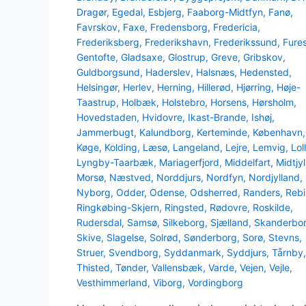
Dragør
,
Egedal
,
Esbjerg
,
Faaborg-Midtfyn
,
Fanø
,
Favrskov
,
Faxe
,
Fredensborg
,
Fredericia
,
Frederiksberg
,
Frederikshavn
,
Frederikssund
,
Fure
Gentofte
,
Gladsaxe
,
Glostrup
,
Greve
,
Gribskov
,
Guldborgsund
,
Haderslev
,
Halsnæs
,
Hedensted
,
Helsingør
,
Herlev
,
Herning
,
Hillerød
,
Hjørring
,
Høje-
Taastrup
,
Holbæk
,
Holstebro
,
Horsens
,
Hørsholm
,
Hovedstaden
,
Hvidovre
,
Ikast-Brande
,
Ishøj
,
Jammerbugt
,
Kalundborg
,
Kerteminde
,
København
,
Køge
,
Kolding
,
Læsø
,
Langeland
,
Lejre
,
Lemvig
,
Lol
Lyngby-Taarbæk
,
Mariagerfjord
,
Middelfart
,
Midtjy
Morsø
,
Næstved
,
Norddjurs
,
Nordfyn
,
Nordjylland
,
Nyborg
,
Odder
,
Odense
,
Odsherred
,
Randers
,
Rebi
Ringkøbing-Skjern
,
Ringsted
,
Rødovre
,
Roskilde
,
Rudersdal
,
Samsø
,
Silkeborg
,
Sjælland
,
Skanderbo
Skive
,
Slagelse
,
Solrød
,
Sønderborg
,
Sorø
,
Stevns
,
Struer
,
Svendborg
,
Syddanmark
,
Syddjurs
,
Tårnby
,
Thisted
,
Tønder
,
Vallensbæk
,
Varde
,
Vejen
,
Vejle
,
Vesthimmerland
,
Viborg
,
Vordingborg