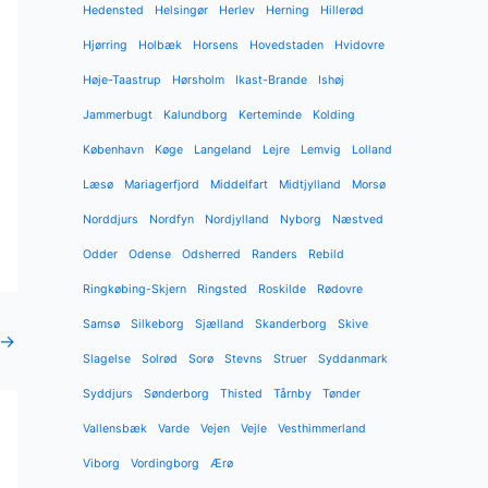
Hedensted
Helsingør
Herlev
Herning
Hillerød
Hjørring
Holbæk
Horsens
Hovedstaden
Hvidovre
Høje-Taastrup
Hørsholm
Ikast-Brande
Ishøj
Jammerbugt
Kalundborg
Kerteminde
Kolding
København
Køge
Langeland
Lejre
Lemvig
Lolland
Læsø
Mariagerfjord
Middelfart
Midtjylland
Morsø
Norddjurs
Nordfyn
Nordjylland
Nyborg
Næstved
Odder
Odense
Odsherred
Randers
Rebild
Ringkøbing-Skjern
Ringsted
Roskilde
Rødovre
Samsø
Silkeborg
Sjælland
Skanderborg
Skive
→
Slagelse
Solrød
Sorø
Stevns
Struer
Syddanmark
Syddjurs
Sønderborg
Thisted
Tårnby
Tønder
Vallensbæk
Varde
Vejen
Vejle
Vesthimmerland
Viborg
Vordingborg
Ærø