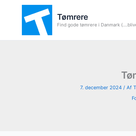
Gå
til
Tømrere
indholdet
Find gode tømrere i Danmark (....bliv
Tøm
7. december 2024
/ Af
F