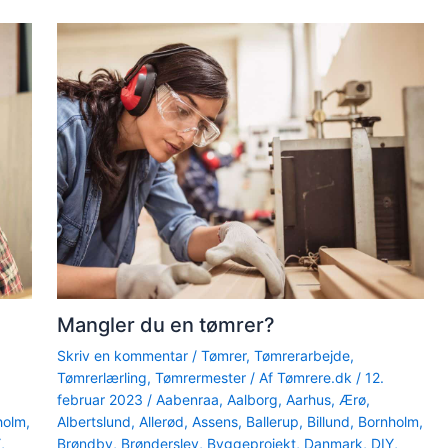
Mangler du en tømrer?
Skriv en kommentar
/
Tømrer
,
Tømrerarbejde
,
Tømrerlærling
,
Tømrermester
/ Af
Tømrere.dk
/
12.
februar 2023
/
Aabenraa
,
Aalborg
,
Aarhus
,
Ærø
,
holm
,
Albertslund
,
Allerød
,
Assens
,
Ballerup
,
Billund
,
Bornholm
,
Y
,
Brøndby
,
Brønderslev
,
Byggeprojekt
,
Danmark
,
DIY
,