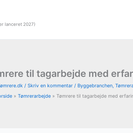
er lanceret 2027)
rere til tagarbejde med erfa
Tømrere.dk
/
Skriv en kommentar
/
Byggebranchen
,
Tømrera
orside
Tømrerarbejde
Tømrere til tagarbejde med erfari