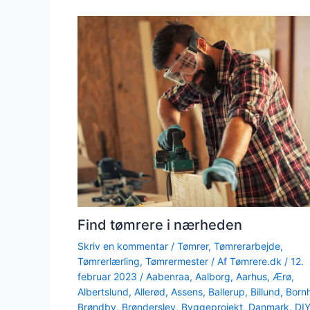
Find tømrere i nærheden
Skriv en kommentar
/
Tømrer
,
Tømrerarbejde
,
Tømrerlærling
,
Tømrermester
/ Af
Tømrere.dk
/
12.
februar 2023
/
Aabenraa
,
Aalborg
,
Aarhus
,
Ærø
,
Albertslund
,
Allerød
,
Assens
,
Ballerup
,
Billund
,
Born
Brøndby
,
Brønderslev
,
Byggeprojekt
,
Danmark
,
DI