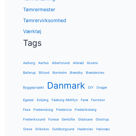
Tømrermester
Tømrervirksomhed
Værktøj
Tags
Aalborg
Aarhus
Albertslund
Allerød
Assens
Ballerup
Billund
Bornholm
Brøndby
Brønderslev
Danmark
Byggeprojekt
DIY
Dragør
Egedal
Esbjerg
Faaborg-Midtfyn
Fanø
Favrskov
Faxe
Fredensborg
Fredericia
Frederiksberg
Frederikssund
Furesø
Gentofte
Gladsaxe
Glostrup
Greve
Gribskov
Guldborgsund
Haderslev
Halsnæs