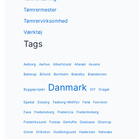
Tømrermester
Tømrervirksomhed
Værktøj
Tags
Aalborg
Aarhus
Albertslund
Allerød
Assens
Ballerup
Billund
Bornholm
Brøndby
Brønderslev
Danmark
Byggeprojekt
DIY
Dragør
Egedal
Esbjerg
Faaborg-Midtfyn
Fanø
Favrskov
Faxe
Fredensborg
Fredericia
Frederiksberg
Frederikssund
Furesø
Gentofte
Gladsaxe
Glostrup
Greve
Gribskov
Guldborgsund
Haderslev
Halsnæs