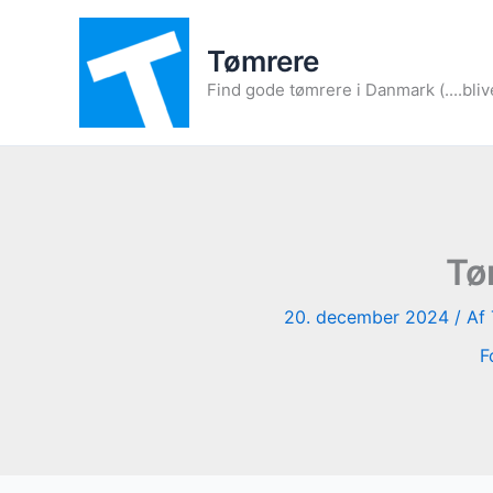
Gå
til
Tømrere
indholdet
Find gode tømrere i Danmark (....bliv
Tø
20. december 2024
/ Af
F