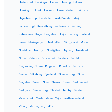
Hedensted
Helsingør
Herlev
Herning
Hillerød
Hjørring
Holbæk
Horsens
Hovedstaden
Hvidovre
Høje-Taastrup
Hørsholm
Ikast-Brande
Ishøj
Jammerbugt
Kalundborg
Kerteminde
Kolding
København
Køge
Langeland
Lejre
Lemvig
Lolland
Læsø
Mariagerfjord
Middelfart
Midtjylland
Morsø
Norddjurs
Nordfyn
Nordjylland
Nyborg
Næstved
Odder
Odense
Odsherred
Randers
Rebild
Ringkøbing-Skjern
Ringsted
Roskilde
Rødovre
Samsø
Silkeborg
Sjælland
Skanderborg
Skive
Slagelse
Solrød
Sorø
Stevns
Struer
Syddanmark
Syddjurs
Sønderborg
Thisted
Tårnby
Tønder
Vallensbæk
Varde
Vejen
Vejle
Vesthimmerland
Viborg
Vordingborg
Ærø