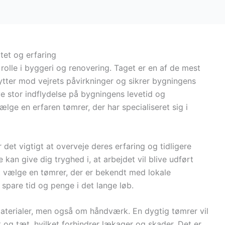
itet og erfaring
 rolle i byggeri og renovering. Taget er en af de mest
kytter mod vejrets påvirkninger og sikrer bygningens
ave stor indflydelse på bygningens levetid og
vælge en erfaren tømrer, der har specialiseret sig i
 det vigtigt at overveje deres erfaring og tidligere
 kan give dig tryghed i, at arbejdet vil blive udført
t vælge en tømrer, der er bekendt med lokale
spare tid og penge i det lange løb.
materialer, men også om håndværk. En dygtig tømrer vil
ret og tæt, hvilket forhindrer lækager og skader. Det er