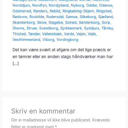
Norddjurs
,
Nordfyn
,
Nordjylland
,
Nyborg
,
Odder
,
Odense
,
Odsherred
,
Randers
,
Rebild
,
Ringkøbing-Skjern
,
Ringsted
,
Rødovre
,
Roskilde
,
Rudersdal
,
Samsø
,
Silkeborg
,
Sjælland
,
Skanderborg
,
Skive
,
Slagelse
,
Solrød
,
Sønderborg
,
Sorø
,
Stevns
,
Struer
,
Svendborg
,
Syddanmark
,
Syddjurs
,
Tårnby
,
Thisted
,
Tønder
,
Vallensbæk
,
Varde
,
Vejen
,
Vejle
,
Vesthimmerland
,
Viborg
,
Vordingborg
Det kan være svært at afgøre om det lige præcis er
en tømrer eller en anden slags håndværker man har
[…]
Skriv en kommentar
Din e-mailadresse vil ikke blive publiceret.
Krævede
felter er markeret med
*