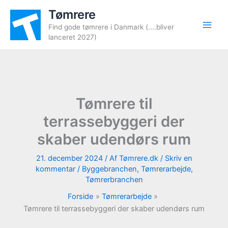
Gå
Tømrere
til
Find gode tømrere i Danmark (....bliver
indholdet
lanceret 2027)
Tømrere til
terrassebyggeri der
skaber udendørs rum
21. december 2024
/ Af
Tømrere.dk
/
Skriv en
kommentar
/
Byggebranchen
,
Tømrerarbejde
,
Tømrerbranchen
Forside
Tømrerarbejde
Tømrere til terrassebyggeri der skaber udendørs rum