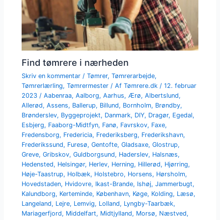
Find tømrere i nærheden
Skriv en kommentar
/
Tømrer
,
Tømrerarbejde
,
Tømrerlærling
,
Tømrermester
/ Af
Tømrere.dk
/
12. februar
2023
/
Aabenraa
,
Aalborg
,
Aarhus
,
Ærø
,
Albertslund
,
Allerød
,
Assens
,
Ballerup
,
Billund
,
Bornholm
,
Brøndby
,
Brønderslev
,
Byggeprojekt
,
Danmark
,
DIY
,
Dragør
,
Egedal
,
Esbjerg
,
Faaborg-Midtfyn
,
Fanø
,
Favrskov
,
Faxe
,
Fredensborg
,
Fredericia
,
Frederiksberg
,
Frederikshavn
,
Frederikssund
,
Furesø
,
Gentofte
,
Gladsaxe
,
Glostrup
,
Greve
,
Gribskov
,
Guldborgsund
,
Haderslev
,
Halsnæs
,
Hedensted
,
Helsingør
,
Herlev
,
Herning
,
Hillerød
,
Hjørring
,
Høje-Taastrup
,
Holbæk
,
Holstebro
,
Horsens
,
Hørsholm
,
Hovedstaden
,
Hvidovre
,
Ikast-Brande
,
Ishøj
,
Jammerbugt
,
Kalundborg
,
Kerteminde
,
København
,
Køge
,
Kolding
,
Læsø
,
Langeland
,
Lejre
,
Lemvig
,
Lolland
,
Lyngby-Taarbæk
,
Mariagerfjord
,
Middelfart
,
Midtjylland
,
Morsø
,
Næstved
,