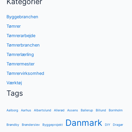
Kategorier
Byggebranchen
Tømrer
Tømrerarbejde
Tømrerbranchen
Tømrerlærling
Tømrermester
Tømrervirksomhed
Værktøj
Tags
Aalborg
Aarhus
Albertslund
Allerød
Assens
Ballerup
Billund
Bornholm
Danmark
Brøndby
Brønderslev
Byggeprojekt
DIY
Dragør