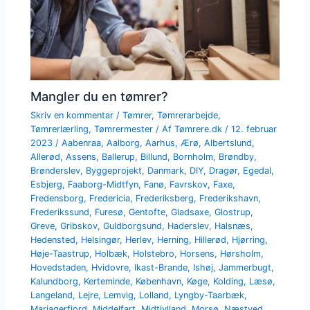
Mangler du en tømrer?
Skriv en kommentar
/
Tømrer
,
Tømrerarbejde
,
Tømrerlærling
,
Tømrermester
/ Af
Tømrere.dk
/
12. februar
2023
/
Aabenraa
,
Aalborg
,
Aarhus
,
Ærø
,
Albertslund
,
Allerød
,
Assens
,
Ballerup
,
Billund
,
Bornholm
,
Brøndby
,
Brønderslev
,
Byggeprojekt
,
Danmark
,
DIY
,
Dragør
,
Egedal
,
Esbjerg
,
Faaborg-Midtfyn
,
Fanø
,
Favrskov
,
Faxe
,
Fredensborg
,
Fredericia
,
Frederiksberg
,
Frederikshavn
,
Frederikssund
,
Furesø
,
Gentofte
,
Gladsaxe
,
Glostrup
,
Greve
,
Gribskov
,
Guldborgsund
,
Haderslev
,
Halsnæs
,
Hedensted
,
Helsingør
,
Herlev
,
Herning
,
Hillerød
,
Hjørring
,
Høje-Taastrup
,
Holbæk
,
Holstebro
,
Horsens
,
Hørsholm
,
Hovedstaden
,
Hvidovre
,
Ikast-Brande
,
Ishøj
,
Jammerbugt
,
Kalundborg
,
Kerteminde
,
København
,
Køge
,
Kolding
,
Læsø
,
Langeland
,
Lejre
,
Lemvig
,
Lolland
,
Lyngby-Taarbæk
,
Mariagerfjord
,
Middelfart
,
Midtjylland
,
Morsø
,
Næstved
,