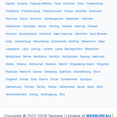
Egedal
Esbjerg
Faaborg-Midtfyn
Fanø
Favrskov
Faxe
Fredensborg
Fredericia
Frederiksberg
Frederikssund
Furesø
Gentofte
Gladsaxe
Glostrup
Greve
Gribskov
Guldborgsund
Haderslev
Halsnæs
Hedensted
Helsingør
Herlev
Herning
Hillerød
Hjørring
Holbæk
Horsens
Hovedstaden
Hvidovre
Høje-Taastrup
Hørsholm
Ikast-Brande
Ishøj
Jammerbugt
Kalundborg
Kerteminde
Kolding
København
Køge
Langeland
Lejre
Lemvig
Lolland
Læsø
Mariagerfjord
Middelfart
Midtjylland
Morsø
Norddjurs
Nordfyn
Nordjylland
Nyborg
Næstved
Odder
Odense
Odsherred
Randers
Rebild
Ringkøbing-Skjern
Ringsted
Roskilde
Rødovre
Samsø
Silkeborg
Sjælland
Skanderborg
Skive
Slagelse
Solrød
Sorø
Stevns
Struer
Syddanmark
Syddjurs
Sønderborg
Thisted
Tårnby
Tønder
Vallensbæk
Varde
Vejen
Vejle
Vesthimmerland
Viborg
Vordingborg
Ærø
Copyright © 2017-2026 Tømrere | Udviklet af
WEBBUREAU
|