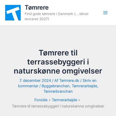
Gå
Tømrere
til
Find gode tømrere i Danmark (....bliver
indholdet
lanceret 2027)
Tømrere til
terrassebyggeri i
naturskønne omgivelser
7. december 2024
/ Af
Tømrere.dk
/
Skriv en
kommentar
/
Byggebranchen
,
Tømrerarbejde
,
Tømrerbranchen
Forside
Tømrerarbejde
Tømrere til terrassebyggeri i naturskønne omgivelser