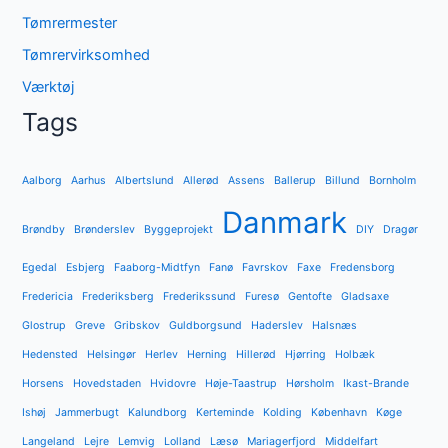
Tømrermester
Tømrervirksomhed
Værktøj
Tags
Aalborg
Aarhus
Albertslund
Allerød
Assens
Ballerup
Billund
Bornholm
Danmark
Brøndby
Brønderslev
Byggeprojekt
DIY
Dragør
Egedal
Esbjerg
Faaborg-Midtfyn
Fanø
Favrskov
Faxe
Fredensborg
Fredericia
Frederiksberg
Frederikssund
Furesø
Gentofte
Gladsaxe
Glostrup
Greve
Gribskov
Guldborgsund
Haderslev
Halsnæs
Hedensted
Helsingør
Herlev
Herning
Hillerød
Hjørring
Holbæk
Horsens
Hovedstaden
Hvidovre
Høje-Taastrup
Hørsholm
Ikast-Brande
Ishøj
Jammerbugt
Kalundborg
Kerteminde
Kolding
København
Køge
Langeland
Lejre
Lemvig
Lolland
Læsø
Mariagerfjord
Middelfart