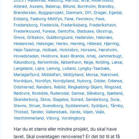
2023
/
Aabenraa
,
Aalborg
,
Aarhus
,
Ærø
,
Albertslund
,
Allerød
,
Assens
,
Ballerup
,
Billund
,
Bornholm
,
Brøndby
,
Brønderslev
,
Byggeprojekt
,
Danmark
,
DIY
,
Dragør
,
Egedal
,
Esbjerg
,
Faaborg-Midtfyn
,
Fanø
,
Favrskov
,
Faxe
,
Fredensborg
,
Fredericia
,
Frederiksberg
,
Frederikshavn
,
Frederikssund
,
Furesø
,
Gentofte
,
Gladsaxe
,
Glostrup
,
Greve
,
Gribskov
,
Guldborgsund
,
Haderslev
,
Halsnæs
,
Hedensted
,
Helsingør
,
Herlev
,
Herning
,
Hillerød
,
Hjørring
,
Høje-Taastrup
,
Holbæk
,
Holstebro
,
Horsens
,
Hørsholm
,
Hovedstaden
,
Hvidovre
,
Ikast-Brande
,
Ishøj
,
Jammerbugt
,
Kalundborg
,
Kerteminde
,
København
,
Køge
,
Kolding
,
Læsø
,
Langeland
,
Lejre
,
Lemvig
,
Lolland
,
Lyngby-Taarbæk
,
Mariagerfjord
,
Middelfart
,
Midtjylland
,
Morsø
,
Næstved
,
Norddjurs
,
Nordfyn
,
Nordjylland
,
Nyborg
,
Odder
,
Odense
,
Odsherred
,
Randers
,
Rebild
,
Ringkøbing-Skjern
,
Ringsted
,
Rødovre
,
Roskilde
,
Rudersdal
,
Samsø
,
Silkeborg
,
Sjælland
,
Skanderborg
,
Skive
,
Slagelse
,
Solrød
,
Sønderborg
,
Sorø
,
Stevns
,
Struer
,
Svendborg
,
Syddanmark
,
Syddjurs
,
Tårnby
,
Thisted
,
Tønder
,
Vallensbæk
,
Varde
,
Vejen
,
Vejle
,
Vesthimmerland
,
Viborg
,
Vordingborg
Har du et større eller mindre projekt, du skal have
lavet. Skal overetagen renoveres? Er det tid til at få