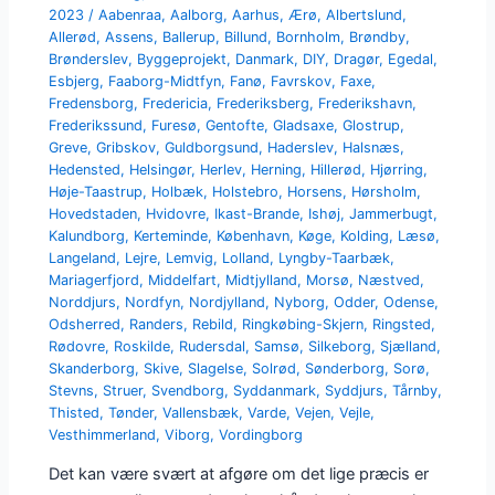
2023
/
Aabenraa
,
Aalborg
,
Aarhus
,
Ærø
,
Albertslund
,
Allerød
,
Assens
,
Ballerup
,
Billund
,
Bornholm
,
Brøndby
,
Brønderslev
,
Byggeprojekt
,
Danmark
,
DIY
,
Dragør
,
Egedal
,
Esbjerg
,
Faaborg-Midtfyn
,
Fanø
,
Favrskov
,
Faxe
,
Fredensborg
,
Fredericia
,
Frederiksberg
,
Frederikshavn
,
Frederikssund
,
Furesø
,
Gentofte
,
Gladsaxe
,
Glostrup
,
Greve
,
Gribskov
,
Guldborgsund
,
Haderslev
,
Halsnæs
,
Hedensted
,
Helsingør
,
Herlev
,
Herning
,
Hillerød
,
Hjørring
,
Høje-Taastrup
,
Holbæk
,
Holstebro
,
Horsens
,
Hørsholm
,
Hovedstaden
,
Hvidovre
,
Ikast-Brande
,
Ishøj
,
Jammerbugt
,
Kalundborg
,
Kerteminde
,
København
,
Køge
,
Kolding
,
Læsø
,
Langeland
,
Lejre
,
Lemvig
,
Lolland
,
Lyngby-Taarbæk
,
Mariagerfjord
,
Middelfart
,
Midtjylland
,
Morsø
,
Næstved
,
Norddjurs
,
Nordfyn
,
Nordjylland
,
Nyborg
,
Odder
,
Odense
,
Odsherred
,
Randers
,
Rebild
,
Ringkøbing-Skjern
,
Ringsted
,
Rødovre
,
Roskilde
,
Rudersdal
,
Samsø
,
Silkeborg
,
Sjælland
,
Skanderborg
,
Skive
,
Slagelse
,
Solrød
,
Sønderborg
,
Sorø
,
Stevns
,
Struer
,
Svendborg
,
Syddanmark
,
Syddjurs
,
Tårnby
,
Thisted
,
Tønder
,
Vallensbæk
,
Varde
,
Vejen
,
Vejle
,
Vesthimmerland
,
Viborg
,
Vordingborg
Det kan være svært at afgøre om det lige præcis er