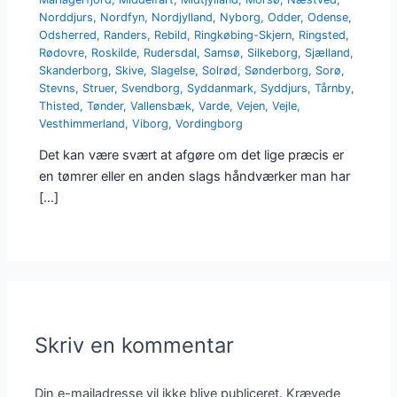
Norddjurs
,
Nordfyn
,
Nordjylland
,
Nyborg
,
Odder
,
Odense
,
Odsherred
,
Randers
,
Rebild
,
Ringkøbing-Skjern
,
Ringsted
,
Rødovre
,
Roskilde
,
Rudersdal
,
Samsø
,
Silkeborg
,
Sjælland
,
Skanderborg
,
Skive
,
Slagelse
,
Solrød
,
Sønderborg
,
Sorø
,
Stevns
,
Struer
,
Svendborg
,
Syddanmark
,
Syddjurs
,
Tårnby
,
Thisted
,
Tønder
,
Vallensbæk
,
Varde
,
Vejen
,
Vejle
,
Vesthimmerland
,
Viborg
,
Vordingborg
Det kan være svært at afgøre om det lige præcis er
en tømrer eller en anden slags håndværker man har
[…]
Skriv en kommentar
Din e-mailadresse vil ikke blive publiceret.
Krævede