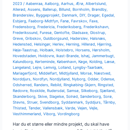
2023
/
Aabenraa
,
Aalborg
,
Aarhus
,
Ærø
,
Albertslund
,
Allerød
,
Assens
,
Ballerup
,
Billund
,
Bornholm
,
Brøndby
,
Brønderslev
,
Byggeprojekt
,
Danmark
,
DIY
,
Dragør
,
Egedal
,
Esbjerg
,
Faaborg-Midtfyn
,
Fanø
,
Favrskov
,
Faxe
,
Fredensborg
,
Fredericia
,
Frederiksberg
,
Frederikshavn
,
Frederikssund
,
Furesø
,
Gentofte
,
Gladsaxe
,
Glostrup
,
Greve
,
Gribskov
,
Guldborgsund
,
Haderslev
,
Halsnæs
,
Hedensted
,
Helsingør
,
Herlev
,
Herning
,
Hillerød
,
Hjørring
,
Høje-Taastrup
,
Holbæk
,
Holstebro
,
Horsens
,
Hørsholm
,
Hovedstaden
,
Hvidovre
,
Ikast-Brande
,
Ishøj
,
Jammerbugt
,
Kalundborg
,
Kerteminde
,
København
,
Køge
,
Kolding
,
Læsø
,
Langeland
,
Lejre
,
Lemvig
,
Lolland
,
Lyngby-Taarbæk
,
Mariagerfjord
,
Middelfart
,
Midtjylland
,
Morsø
,
Næstved
,
Norddjurs
,
Nordfyn
,
Nordjylland
,
Nyborg
,
Odder
,
Odense
,
Odsherred
,
Randers
,
Rebild
,
Ringkøbing-Skjern
,
Ringsted
,
Rødovre
,
Roskilde
,
Rudersdal
,
Samsø
,
Silkeborg
,
Sjælland
,
Skanderborg
,
Skive
,
Slagelse
,
Solrød
,
Sønderborg
,
Sorø
,
Stevns
,
Struer
,
Svendborg
,
Syddanmark
,
Syddjurs
,
Tårnby
,
Thisted
,
Tønder
,
Vallensbæk
,
Varde
,
Vejen
,
Vejle
,
Vesthimmerland
,
Viborg
,
Vordingborg
Har du et større eller mindre projekt, du skal have