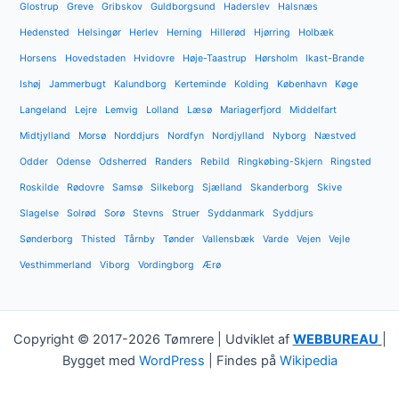
Glostrup
Greve
Gribskov
Guldborgsund
Haderslev
Halsnæs
Hedensted
Helsingør
Herlev
Herning
Hillerød
Hjørring
Holbæk
Horsens
Hovedstaden
Hvidovre
Høje-Taastrup
Hørsholm
Ikast-Brande
Ishøj
Jammerbugt
Kalundborg
Kerteminde
Kolding
København
Køge
Langeland
Lejre
Lemvig
Lolland
Læsø
Mariagerfjord
Middelfart
Midtjylland
Morsø
Norddjurs
Nordfyn
Nordjylland
Nyborg
Næstved
Odder
Odense
Odsherred
Randers
Rebild
Ringkøbing-Skjern
Ringsted
Roskilde
Rødovre
Samsø
Silkeborg
Sjælland
Skanderborg
Skive
Slagelse
Solrød
Sorø
Stevns
Struer
Syddanmark
Syddjurs
Sønderborg
Thisted
Tårnby
Tønder
Vallensbæk
Varde
Vejen
Vejle
Vesthimmerland
Viborg
Vordingborg
Ærø
Copyright © 2017-2026 Tømrere | Udviklet af
WEBBUREAU
|
Bygget med
WordPress
| Findes på
Wikipedia