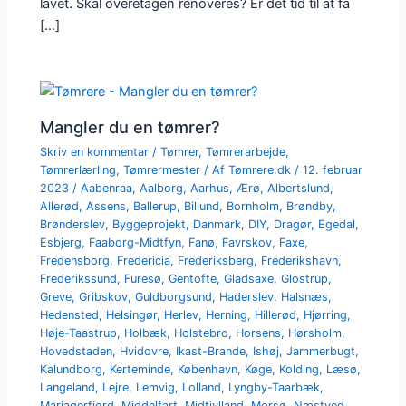
lavet. Skal overetagen renoveres? Er det tid til at få
[…]
Mangler du en tømrer?
Skriv en kommentar
/
Tømrer
,
Tømrerarbejde
,
Tømrerlærling
,
Tømrermester
/ Af
Tømrere.dk
/
12. februar
2023
/
Aabenraa
,
Aalborg
,
Aarhus
,
Ærø
,
Albertslund
,
Allerød
,
Assens
,
Ballerup
,
Billund
,
Bornholm
,
Brøndby
,
Brønderslev
,
Byggeprojekt
,
Danmark
,
DIY
,
Dragør
,
Egedal
,
Esbjerg
,
Faaborg-Midtfyn
,
Fanø
,
Favrskov
,
Faxe
,
Fredensborg
,
Fredericia
,
Frederiksberg
,
Frederikshavn
,
Frederikssund
,
Furesø
,
Gentofte
,
Gladsaxe
,
Glostrup
,
Greve
,
Gribskov
,
Guldborgsund
,
Haderslev
,
Halsnæs
,
Hedensted
,
Helsingør
,
Herlev
,
Herning
,
Hillerød
,
Hjørring
,
Høje-Taastrup
,
Holbæk
,
Holstebro
,
Horsens
,
Hørsholm
,
Hovedstaden
,
Hvidovre
,
Ikast-Brande
,
Ishøj
,
Jammerbugt
,
Kalundborg
,
Kerteminde
,
København
,
Køge
,
Kolding
,
Læsø
,
Langeland
,
Lejre
,
Lemvig
,
Lolland
,
Lyngby-Taarbæk
,
Mariagerfjord
,
Middelfart
,
Midtjylland
,
Morsø
,
Næstved
,