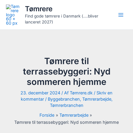
Gå
Tømrere
til
Find gode tømrere i Danmark (....bliver
indholdet
lanceret 2027)
Tømrere til
terrassebyggeri: Nyd
sommeren hjemme
23. december 2024
/ Af
Tømrere.dk
/
Skriv en
kommentar
/
Byggebranchen
,
Tømrerarbejde
,
Tømrerbranchen
Forside
Tømrerarbejde
Tømrere til terrassebyggeri: Nyd sommeren hjemme