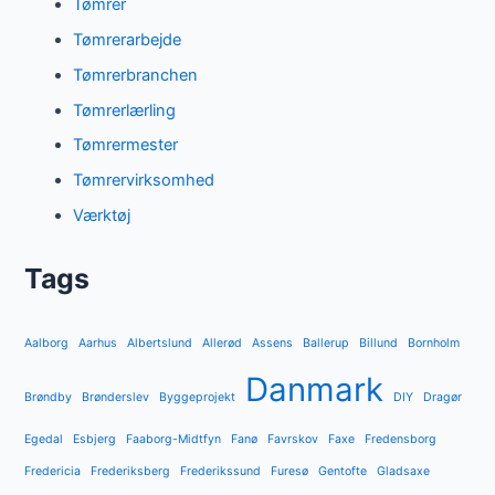
Tømrer
Tømrerarbejde
Tømrerbranchen
Tømrerlærling
Tømrermester
Tømrervirksomhed
Værktøj
Tags
Aalborg
Aarhus
Albertslund
Allerød
Assens
Ballerup
Billund
Bornholm
Danmark
Brøndby
Brønderslev
Byggeprojekt
DIY
Dragør
Egedal
Esbjerg
Faaborg-Midtfyn
Fanø
Favrskov
Faxe
Fredensborg
Fredericia
Frederiksberg
Frederikssund
Furesø
Gentofte
Gladsaxe