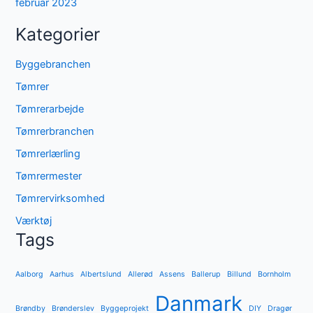
februar 2023
Kategorier
Byggebranchen
Tømrer
Tømrerarbejde
Tømrerbranchen
Tømrerlærling
Tømrermester
Tømrervirksomhed
Værktøj
Tags
Aalborg
Aarhus
Albertslund
Allerød
Assens
Ballerup
Billund
Bornholm
Danmark
Brøndby
Brønderslev
Byggeprojekt
DIY
Dragør