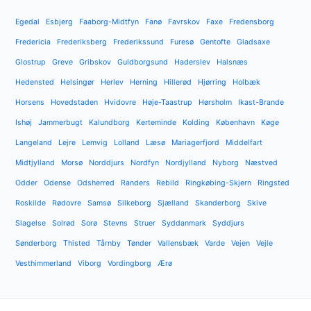
Egedal
Esbjerg
Faaborg-Midtfyn
Fanø
Favrskov
Faxe
Fredensborg
Fredericia
Frederiksberg
Frederikssund
Furesø
Gentofte
Gladsaxe
Glostrup
Greve
Gribskov
Guldborgsund
Haderslev
Halsnæs
Hedensted
Helsingør
Herlev
Herning
Hillerød
Hjørring
Holbæk
Horsens
Hovedstaden
Hvidovre
Høje-Taastrup
Hørsholm
Ikast-Brande
Ishøj
Jammerbugt
Kalundborg
Kerteminde
Kolding
København
Køge
Langeland
Lejre
Lemvig
Lolland
Læsø
Mariagerfjord
Middelfart
Midtjylland
Morsø
Norddjurs
Nordfyn
Nordjylland
Nyborg
Næstved
Odder
Odense
Odsherred
Randers
Rebild
Ringkøbing-Skjern
Ringsted
Roskilde
Rødovre
Samsø
Silkeborg
Sjælland
Skanderborg
Skive
Slagelse
Solrød
Sorø
Stevns
Struer
Syddanmark
Syddjurs
Sønderborg
Thisted
Tårnby
Tønder
Vallensbæk
Varde
Vejen
Vejle
Vesthimmerland
Viborg
Vordingborg
Ærø