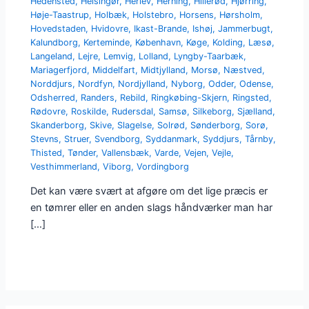
Hedensted
,
Helsingør
,
Herlev
,
Herning
,
Hillerød
,
Hjørring
,
Høje-Taastrup
,
Holbæk
,
Holstebro
,
Horsens
,
Hørsholm
,
Hovedstaden
,
Hvidovre
,
Ikast-Brande
,
Ishøj
,
Jammerbugt
,
Kalundborg
,
Kerteminde
,
København
,
Køge
,
Kolding
,
Læsø
,
Langeland
,
Lejre
,
Lemvig
,
Lolland
,
Lyngby-Taarbæk
,
Mariagerfjord
,
Middelfart
,
Midtjylland
,
Morsø
,
Næstved
,
Norddjurs
,
Nordfyn
,
Nordjylland
,
Nyborg
,
Odder
,
Odense
,
Odsherred
,
Randers
,
Rebild
,
Ringkøbing-Skjern
,
Ringsted
,
Rødovre
,
Roskilde
,
Rudersdal
,
Samsø
,
Silkeborg
,
Sjælland
,
Skanderborg
,
Skive
,
Slagelse
,
Solrød
,
Sønderborg
,
Sorø
,
Stevns
,
Struer
,
Svendborg
,
Syddanmark
,
Syddjurs
,
Tårnby
,
Thisted
,
Tønder
,
Vallensbæk
,
Varde
,
Vejen
,
Vejle
,
Vesthimmerland
,
Viborg
,
Vordingborg
Det kan være svært at afgøre om det lige præcis er
en tømrer eller en anden slags håndværker man har
[…]