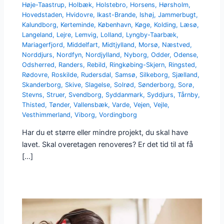
Høje-Taastrup
,
Holbæk
,
Holstebro
,
Horsens
,
Hørsholm
,
Hovedstaden
,
Hvidovre
,
Ikast-Brande
,
Ishøj
,
Jammerbugt
,
Kalundborg
,
Kerteminde
,
København
,
Køge
,
Kolding
,
Læsø
,
Langeland
,
Lejre
,
Lemvig
,
Lolland
,
Lyngby-Taarbæk
,
Mariagerfjord
,
Middelfart
,
Midtjylland
,
Morsø
,
Næstved
,
Norddjurs
,
Nordfyn
,
Nordjylland
,
Nyborg
,
Odder
,
Odense
,
Odsherred
,
Randers
,
Rebild
,
Ringkøbing-Skjern
,
Ringsted
,
Rødovre
,
Roskilde
,
Rudersdal
,
Samsø
,
Silkeborg
,
Sjælland
,
Skanderborg
,
Skive
,
Slagelse
,
Solrød
,
Sønderborg
,
Sorø
,
Stevns
,
Struer
,
Svendborg
,
Syddanmark
,
Syddjurs
,
Tårnby
,
Thisted
,
Tønder
,
Vallensbæk
,
Varde
,
Vejen
,
Vejle
,
Vesthimmerland
,
Viborg
,
Vordingborg
Har du et større eller mindre projekt, du skal have
lavet. Skal overetagen renoveres? Er det tid til at få
[…]