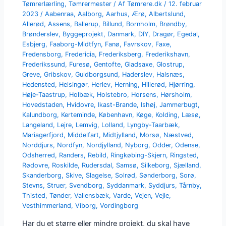
Tømrerlærling
,
Tømrermester
/ Af
Tømrere.dk
/
12. februar
2023
/
Aabenraa
,
Aalborg
,
Aarhus
,
Ærø
,
Albertslund
,
Allerød
,
Assens
,
Ballerup
,
Billund
,
Bornholm
,
Brøndby
,
Brønderslev
,
Byggeprojekt
,
Danmark
,
DIY
,
Dragør
,
Egedal
,
Esbjerg
,
Faaborg-Midtfyn
,
Fanø
,
Favrskov
,
Faxe
,
Fredensborg
,
Fredericia
,
Frederiksberg
,
Frederikshavn
,
Frederikssund
,
Furesø
,
Gentofte
,
Gladsaxe
,
Glostrup
,
Greve
,
Gribskov
,
Guldborgsund
,
Haderslev
,
Halsnæs
,
Hedensted
,
Helsingør
,
Herlev
,
Herning
,
Hillerød
,
Hjørring
,
Høje-Taastrup
,
Holbæk
,
Holstebro
,
Horsens
,
Hørsholm
,
Hovedstaden
,
Hvidovre
,
Ikast-Brande
,
Ishøj
,
Jammerbugt
,
Kalundborg
,
Kerteminde
,
København
,
Køge
,
Kolding
,
Læsø
,
Langeland
,
Lejre
,
Lemvig
,
Lolland
,
Lyngby-Taarbæk
,
Mariagerfjord
,
Middelfart
,
Midtjylland
,
Morsø
,
Næstved
,
Norddjurs
,
Nordfyn
,
Nordjylland
,
Nyborg
,
Odder
,
Odense
,
Odsherred
,
Randers
,
Rebild
,
Ringkøbing-Skjern
,
Ringsted
,
Rødovre
,
Roskilde
,
Rudersdal
,
Samsø
,
Silkeborg
,
Sjælland
,
Skanderborg
,
Skive
,
Slagelse
,
Solrød
,
Sønderborg
,
Sorø
,
Stevns
,
Struer
,
Svendborg
,
Syddanmark
,
Syddjurs
,
Tårnby
,
Thisted
,
Tønder
,
Vallensbæk
,
Varde
,
Vejen
,
Vejle
,
Vesthimmerland
,
Viborg
,
Vordingborg
Har du et større eller mindre projekt, du skal have