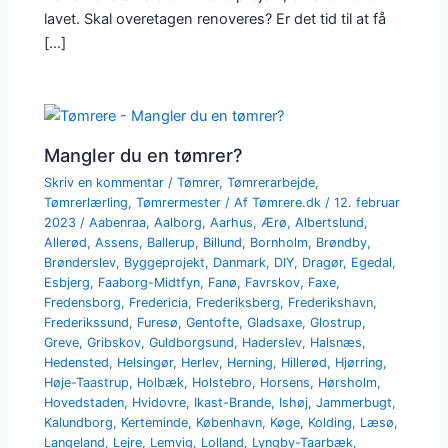
lavet. Skal overetagen renoveres? Er det tid til at få
[…]
Mangler du en tømrer?
Skriv en kommentar
/
Tømrer
,
Tømrerarbejde
,
Tømrerlærling
,
Tømrermester
/ Af
Tømrere.dk
/
12. februar
2023
/
Aabenraa
,
Aalborg
,
Aarhus
,
Ærø
,
Albertslund
,
Allerød
,
Assens
,
Ballerup
,
Billund
,
Bornholm
,
Brøndby
,
Brønderslev
,
Byggeprojekt
,
Danmark
,
DIY
,
Dragør
,
Egedal
,
Esbjerg
,
Faaborg-Midtfyn
,
Fanø
,
Favrskov
,
Faxe
,
Fredensborg
,
Fredericia
,
Frederiksberg
,
Frederikshavn
,
Frederikssund
,
Furesø
,
Gentofte
,
Gladsaxe
,
Glostrup
,
Greve
,
Gribskov
,
Guldborgsund
,
Haderslev
,
Halsnæs
,
Hedensted
,
Helsingør
,
Herlev
,
Herning
,
Hillerød
,
Hjørring
,
Høje-Taastrup
,
Holbæk
,
Holstebro
,
Horsens
,
Hørsholm
,
Hovedstaden
,
Hvidovre
,
Ikast-Brande
,
Ishøj
,
Jammerbugt
,
Kalundborg
,
Kerteminde
,
København
,
Køge
,
Kolding
,
Læsø
,
Langeland
,
Lejre
,
Lemvig
,
Lolland
,
Lyngby-Taarbæk
,