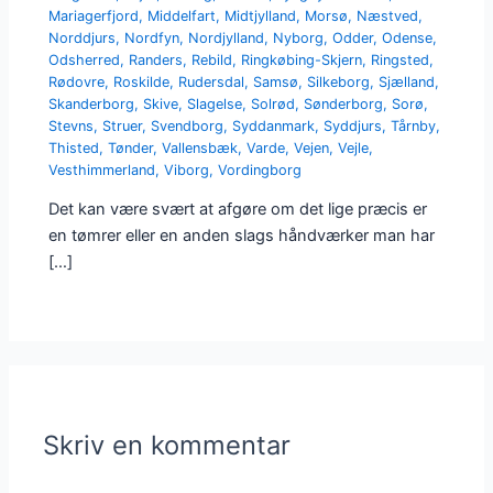
Mariagerfjord
,
Middelfart
,
Midtjylland
,
Morsø
,
Næstved
,
Norddjurs
,
Nordfyn
,
Nordjylland
,
Nyborg
,
Odder
,
Odense
,
Odsherred
,
Randers
,
Rebild
,
Ringkøbing-Skjern
,
Ringsted
,
Rødovre
,
Roskilde
,
Rudersdal
,
Samsø
,
Silkeborg
,
Sjælland
,
Skanderborg
,
Skive
,
Slagelse
,
Solrød
,
Sønderborg
,
Sorø
,
Stevns
,
Struer
,
Svendborg
,
Syddanmark
,
Syddjurs
,
Tårnby
,
Thisted
,
Tønder
,
Vallensbæk
,
Varde
,
Vejen
,
Vejle
,
Vesthimmerland
,
Viborg
,
Vordingborg
Det kan være svært at afgøre om det lige præcis er
en tømrer eller en anden slags håndværker man har
[…]
Skriv en kommentar