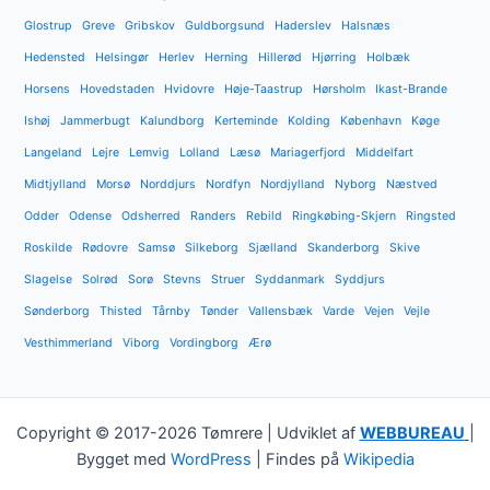
Glostrup
Greve
Gribskov
Guldborgsund
Haderslev
Halsnæs
Hedensted
Helsingør
Herlev
Herning
Hillerød
Hjørring
Holbæk
Horsens
Hovedstaden
Hvidovre
Høje-Taastrup
Hørsholm
Ikast-Brande
Ishøj
Jammerbugt
Kalundborg
Kerteminde
Kolding
København
Køge
Langeland
Lejre
Lemvig
Lolland
Læsø
Mariagerfjord
Middelfart
Midtjylland
Morsø
Norddjurs
Nordfyn
Nordjylland
Nyborg
Næstved
Odder
Odense
Odsherred
Randers
Rebild
Ringkøbing-Skjern
Ringsted
Roskilde
Rødovre
Samsø
Silkeborg
Sjælland
Skanderborg
Skive
Slagelse
Solrød
Sorø
Stevns
Struer
Syddanmark
Syddjurs
Sønderborg
Thisted
Tårnby
Tønder
Vallensbæk
Varde
Vejen
Vejle
Vesthimmerland
Viborg
Vordingborg
Ærø
Copyright © 2017-2026 Tømrere | Udviklet af
WEBBUREAU
|
Bygget med
WordPress
| Findes på
Wikipedia