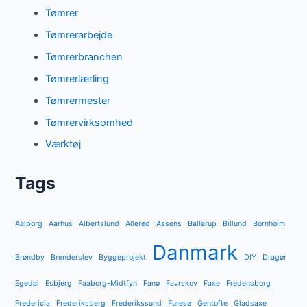
Tømrer
Tømrerarbejde
Tømrerbranchen
Tømrerlærling
Tømrermester
Tømrervirksomhed
Værktøj
Tags
Aalborg
Aarhus
Albertslund
Allerød
Assens
Ballerup
Billund
Bornholm
Danmark
Brøndby
Brønderslev
Byggeprojekt
DIY
Dragør
Egedal
Esbjerg
Faaborg-Midtfyn
Fanø
Favrskov
Faxe
Fredensborg
Fredericia
Frederiksberg
Frederikssund
Furesø
Gentofte
Gladsaxe