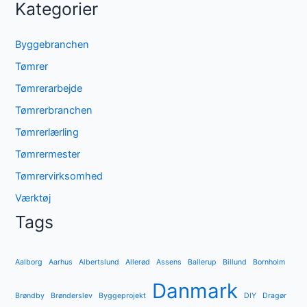
Kategorier
Byggebranchen
Tømrer
Tømrerarbejde
Tømrerbranchen
Tømrerlærling
Tømrermester
Tømrervirksomhed
Værktøj
Tags
Aalborg
Aarhus
Albertslund
Allerød
Assens
Ballerup
Billund
Bornholm
Danmark
Brøndby
Brønderslev
Byggeprojekt
DIY
Dragør