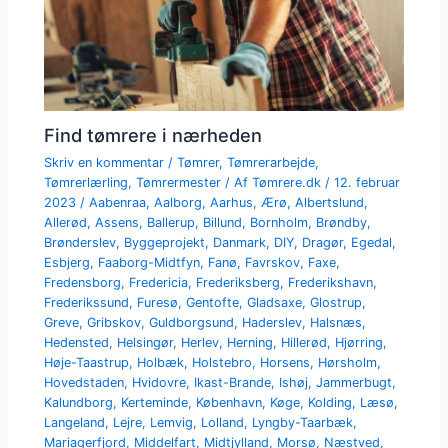
Find tømrere i nærheden
Skriv en kommentar
/
Tømrer
,
Tømrerarbejde
,
Tømrerlærling
,
Tømrermester
/ Af
Tømrere.dk
/
12. februar
2023
/
Aabenraa
,
Aalborg
,
Aarhus
,
Ærø
,
Albertslund
,
Allerød
,
Assens
,
Ballerup
,
Billund
,
Bornholm
,
Brøndby
,
Brønderslev
,
Byggeprojekt
,
Danmark
,
DIY
,
Dragør
,
Egedal
,
Esbjerg
,
Faaborg-Midtfyn
,
Fanø
,
Favrskov
,
Faxe
,
Fredensborg
,
Fredericia
,
Frederiksberg
,
Frederikshavn
,
Frederikssund
,
Furesø
,
Gentofte
,
Gladsaxe
,
Glostrup
,
Greve
,
Gribskov
,
Guldborgsund
,
Haderslev
,
Halsnæs
,
Hedensted
,
Helsingør
,
Herlev
,
Herning
,
Hillerød
,
Hjørring
,
Høje-Taastrup
,
Holbæk
,
Holstebro
,
Horsens
,
Hørsholm
,
Hovedstaden
,
Hvidovre
,
Ikast-Brande
,
Ishøj
,
Jammerbugt
,
Kalundborg
,
Kerteminde
,
København
,
Køge
,
Kolding
,
Læsø
,
Langeland
,
Lejre
,
Lemvig
,
Lolland
,
Lyngby-Taarbæk
,
Mariagerfjord
,
Middelfart
,
Midtjylland
,
Morsø
,
Næstved
,