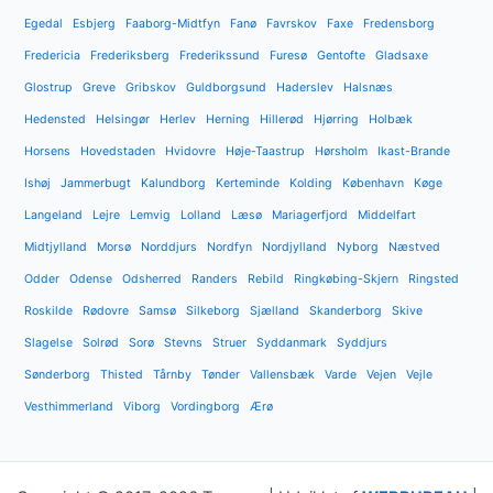
Egedal
Esbjerg
Faaborg-Midtfyn
Fanø
Favrskov
Faxe
Fredensborg
Fredericia
Frederiksberg
Frederikssund
Furesø
Gentofte
Gladsaxe
Glostrup
Greve
Gribskov
Guldborgsund
Haderslev
Halsnæs
Hedensted
Helsingør
Herlev
Herning
Hillerød
Hjørring
Holbæk
Horsens
Hovedstaden
Hvidovre
Høje-Taastrup
Hørsholm
Ikast-Brande
Ishøj
Jammerbugt
Kalundborg
Kerteminde
Kolding
København
Køge
Langeland
Lejre
Lemvig
Lolland
Læsø
Mariagerfjord
Middelfart
Midtjylland
Morsø
Norddjurs
Nordfyn
Nordjylland
Nyborg
Næstved
Odder
Odense
Odsherred
Randers
Rebild
Ringkøbing-Skjern
Ringsted
Roskilde
Rødovre
Samsø
Silkeborg
Sjælland
Skanderborg
Skive
Slagelse
Solrød
Sorø
Stevns
Struer
Syddanmark
Syddjurs
Sønderborg
Thisted
Tårnby
Tønder
Vallensbæk
Varde
Vejen
Vejle
Vesthimmerland
Viborg
Vordingborg
Ærø