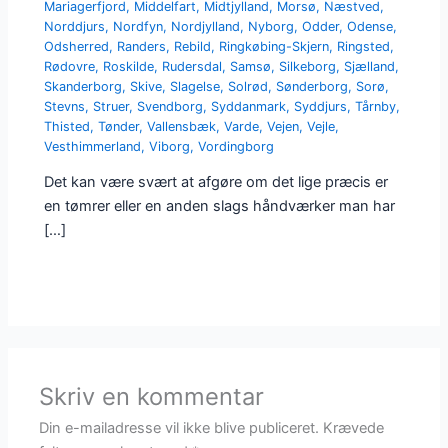
Mariagerfjord
,
Middelfart
,
Midtjylland
,
Morsø
,
Næstved
,
Norddjurs
,
Nordfyn
,
Nordjylland
,
Nyborg
,
Odder
,
Odense
,
Odsherred
,
Randers
,
Rebild
,
Ringkøbing-Skjern
,
Ringsted
,
Rødovre
,
Roskilde
,
Rudersdal
,
Samsø
,
Silkeborg
,
Sjælland
,
Skanderborg
,
Skive
,
Slagelse
,
Solrød
,
Sønderborg
,
Sorø
,
Stevns
,
Struer
,
Svendborg
,
Syddanmark
,
Syddjurs
,
Tårnby
,
Thisted
,
Tønder
,
Vallensbæk
,
Varde
,
Vejen
,
Vejle
,
Vesthimmerland
,
Viborg
,
Vordingborg
Det kan være svært at afgøre om det lige præcis er
en tømrer eller en anden slags håndværker man har
[…]
Skriv en kommentar
Din e-mailadresse vil ikke blive publiceret.
Krævede