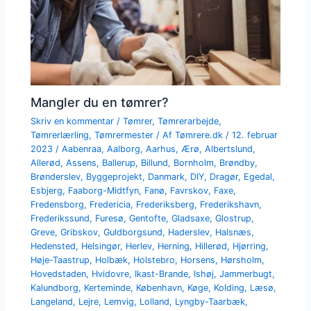
Mangler du en tømrer?
Skriv en kommentar
/
Tømrer
,
Tømrerarbejde
,
Tømrerlærling
,
Tømrermester
/ Af
Tømrere.dk
/
12. februar
2023
/
Aabenraa
,
Aalborg
,
Aarhus
,
Ærø
,
Albertslund
,
Allerød
,
Assens
,
Ballerup
,
Billund
,
Bornholm
,
Brøndby
,
Brønderslev
,
Byggeprojekt
,
Danmark
,
DIY
,
Dragør
,
Egedal
,
Esbjerg
,
Faaborg-Midtfyn
,
Fanø
,
Favrskov
,
Faxe
,
Fredensborg
,
Fredericia
,
Frederiksberg
,
Frederikshavn
,
Frederikssund
,
Furesø
,
Gentofte
,
Gladsaxe
,
Glostrup
,
Greve
,
Gribskov
,
Guldborgsund
,
Haderslev
,
Halsnæs
,
Hedensted
,
Helsingør
,
Herlev
,
Herning
,
Hillerød
,
Hjørring
,
Høje-Taastrup
,
Holbæk
,
Holstebro
,
Horsens
,
Hørsholm
,
Hovedstaden
,
Hvidovre
,
Ikast-Brande
,
Ishøj
,
Jammerbugt
,
Kalundborg
,
Kerteminde
,
København
,
Køge
,
Kolding
,
Læsø
,
Langeland
,
Lejre
,
Lemvig
,
Lolland
,
Lyngby-Taarbæk
,