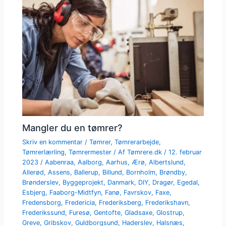
Mangler du en tømrer?
Skriv en kommentar
/
Tømrer
,
Tømrerarbejde
,
Tømrerlærling
,
Tømrermester
/ Af
Tømrere.dk
/
12. februar
2023
/
Aabenraa
,
Aalborg
,
Aarhus
,
Ærø
,
Albertslund
,
Allerød
,
Assens
,
Ballerup
,
Billund
,
Bornholm
,
Brøndby
,
Brønderslev
,
Byggeprojekt
,
Danmark
,
DIY
,
Dragør
,
Egedal
,
Esbjerg
,
Faaborg-Midtfyn
,
Fanø
,
Favrskov
,
Faxe
,
Fredensborg
,
Fredericia
,
Frederiksberg
,
Frederikshavn
,
Frederikssund
,
Furesø
,
Gentofte
,
Gladsaxe
,
Glostrup
,
Greve
,
Gribskov
,
Guldborgsund
,
Haderslev
,
Halsnæs
,