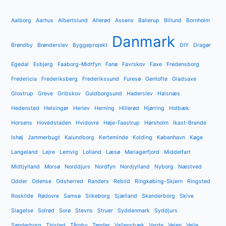
Aalborg
Aarhus
Albertslund
Allerød
Assens
Ballerup
Billund
Bornholm
Danmark
Brøndby
Brønderslev
Byggeprojekt
DIY
Dragør
Egedal
Esbjerg
Faaborg-Midtfyn
Fanø
Favrskov
Faxe
Fredensborg
Fredericia
Frederiksberg
Frederikssund
Furesø
Gentofte
Gladsaxe
Glostrup
Greve
Gribskov
Guldborgsund
Haderslev
Halsnæs
Hedensted
Helsingør
Herlev
Herning
Hillerød
Hjørring
Holbæk
Horsens
Hovedstaden
Hvidovre
Høje-Taastrup
Hørsholm
Ikast-Brande
Ishøj
Jammerbugt
Kalundborg
Kerteminde
Kolding
København
Køge
Langeland
Lejre
Lemvig
Lolland
Læsø
Mariagerfjord
Middelfart
Midtjylland
Morsø
Norddjurs
Nordfyn
Nordjylland
Nyborg
Næstved
Odder
Odense
Odsherred
Randers
Rebild
Ringkøbing-Skjern
Ringsted
Roskilde
Rødovre
Samsø
Silkeborg
Sjælland
Skanderborg
Skive
Slagelse
Solrød
Sorø
Stevns
Struer
Syddanmark
Syddjurs
Sønderborg
Thisted
Tårnby
Tønder
Vallensbæk
Varde
Vejen
Vejle