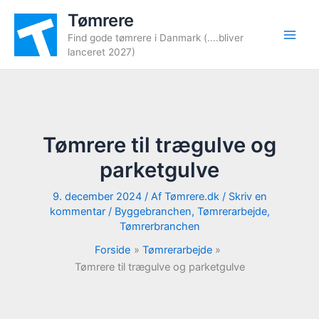
Gå
Tømrere
til
Find gode tømrere i Danmark (....bliver
indholdet
lanceret 2027)
Tømrere til trægulve og
parketgulve
9. december 2024
/ Af
Tømrere.dk
/
Skriv en
kommentar
/
Byggebranchen
,
Tømrerarbejde
,
Tømrerbranchen
Forside
Tømrerarbejde
Tømrere til trægulve og parketgulve