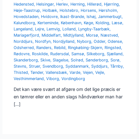
Hedensted
,
Helsingør
,
Herlev
,
Herning
,
Hillerød
,
Hjørring
,
Høje-Taastrup
,
Holbæk
,
Holstebro
,
Horsens
,
Hørsholm
,
Hovedstaden
,
Hvidovre
,
Ikast-Brande
,
Ishøj
,
Jammerbugt
,
Kalundborg
,
Kerteminde
,
København
,
Køge
,
Kolding
,
Læsø
,
Langeland
,
Lejre
,
Lemvig
,
Lolland
,
Lyngby-Taarbæk
,
Mariagerfjord
,
Middelfart
,
Midtjylland
,
Morsø
,
Næstved
,
Norddjurs
,
Nordfyn
,
Nordjylland
,
Nyborg
,
Odder
,
Odense
,
Odsherred
,
Randers
,
Rebild
,
Ringkøbing-Skjern
,
Ringsted
,
Rødovre
,
Roskilde
,
Rudersdal
,
Samsø
,
Silkeborg
,
Sjælland
,
Skanderborg
,
Skive
,
Slagelse
,
Solrød
,
Sønderborg
,
Sorø
,
Stevns
,
Struer
,
Svendborg
,
Syddanmark
,
Syddjurs
,
Tårnby
,
Thisted
,
Tønder
,
Vallensbæk
,
Varde
,
Vejen
,
Vejle
,
Vesthimmerland
,
Viborg
,
Vordingborg
Det kan være svært at afgøre om det lige præcis er
en tømrer eller en anden slags håndværker man har
[…]