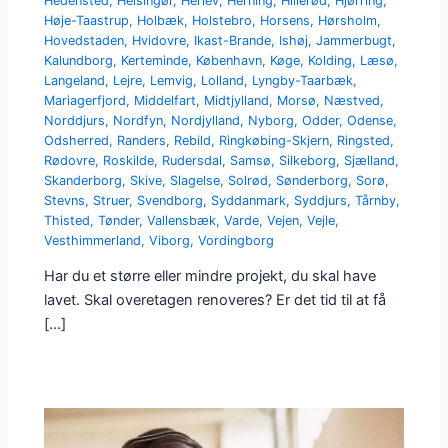
Hedensted
,
Helsingør
,
Herlev
,
Herning
,
Hillerød
,
Hjørring
,
Høje-Taastrup
,
Holbæk
,
Holstebro
,
Horsens
,
Hørsholm
,
Hovedstaden
,
Hvidovre
,
Ikast-Brande
,
Ishøj
,
Jammerbugt
,
Kalundborg
,
Kerteminde
,
København
,
Køge
,
Kolding
,
Læsø
,
Langeland
,
Lejre
,
Lemvig
,
Lolland
,
Lyngby-Taarbæk
,
Mariagerfjord
,
Middelfart
,
Midtjylland
,
Morsø
,
Næstved
,
Norddjurs
,
Nordfyn
,
Nordjylland
,
Nyborg
,
Odder
,
Odense
,
Odsherred
,
Randers
,
Rebild
,
Ringkøbing-Skjern
,
Ringsted
,
Rødovre
,
Roskilde
,
Rudersdal
,
Samsø
,
Silkeborg
,
Sjælland
,
Skanderborg
,
Skive
,
Slagelse
,
Solrød
,
Sønderborg
,
Sorø
,
Stevns
,
Struer
,
Svendborg
,
Syddanmark
,
Syddjurs
,
Tårnby
,
Thisted
,
Tønder
,
Vallensbæk
,
Varde
,
Vejen
,
Vejle
,
Vesthimmerland
,
Viborg
,
Vordingborg
Har du et større eller mindre projekt, du skal have
lavet. Skal overetagen renoveres? Er det tid til at få
[…]