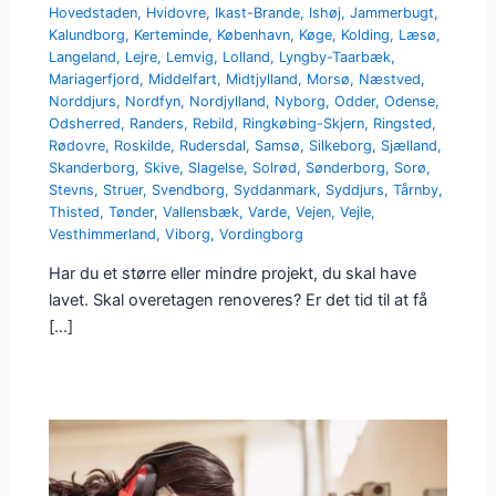
Hovedstaden
,
Hvidovre
,
Ikast-Brande
,
Ishøj
,
Jammerbugt
,
Kalundborg
,
Kerteminde
,
København
,
Køge
,
Kolding
,
Læsø
,
Langeland
,
Lejre
,
Lemvig
,
Lolland
,
Lyngby-Taarbæk
,
Mariagerfjord
,
Middelfart
,
Midtjylland
,
Morsø
,
Næstved
,
Norddjurs
,
Nordfyn
,
Nordjylland
,
Nyborg
,
Odder
,
Odense
,
Odsherred
,
Randers
,
Rebild
,
Ringkøbing-Skjern
,
Ringsted
,
Rødovre
,
Roskilde
,
Rudersdal
,
Samsø
,
Silkeborg
,
Sjælland
,
Skanderborg
,
Skive
,
Slagelse
,
Solrød
,
Sønderborg
,
Sorø
,
Stevns
,
Struer
,
Svendborg
,
Syddanmark
,
Syddjurs
,
Tårnby
,
Thisted
,
Tønder
,
Vallensbæk
,
Varde
,
Vejen
,
Vejle
,
Vesthimmerland
,
Viborg
,
Vordingborg
Har du et større eller mindre projekt, du skal have
lavet. Skal overetagen renoveres? Er det tid til at få
[…]