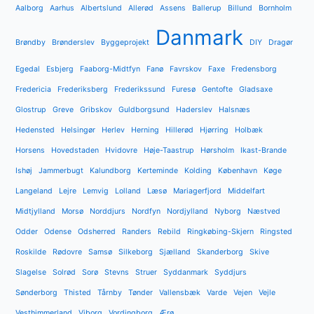
Aalborg
Aarhus
Albertslund
Allerød
Assens
Ballerup
Billund
Bornholm
Danmark
Brøndby
Brønderslev
Byggeprojekt
DIY
Dragør
Egedal
Esbjerg
Faaborg-Midtfyn
Fanø
Favrskov
Faxe
Fredensborg
Fredericia
Frederiksberg
Frederikssund
Furesø
Gentofte
Gladsaxe
Glostrup
Greve
Gribskov
Guldborgsund
Haderslev
Halsnæs
Hedensted
Helsingør
Herlev
Herning
Hillerød
Hjørring
Holbæk
Horsens
Hovedstaden
Hvidovre
Høje-Taastrup
Hørsholm
Ikast-Brande
Ishøj
Jammerbugt
Kalundborg
Kerteminde
Kolding
København
Køge
Langeland
Lejre
Lemvig
Lolland
Læsø
Mariagerfjord
Middelfart
Midtjylland
Morsø
Norddjurs
Nordfyn
Nordjylland
Nyborg
Næstved
Odder
Odense
Odsherred
Randers
Rebild
Ringkøbing-Skjern
Ringsted
Roskilde
Rødovre
Samsø
Silkeborg
Sjælland
Skanderborg
Skive
Slagelse
Solrød
Sorø
Stevns
Struer
Syddanmark
Syddjurs
Sønderborg
Thisted
Tårnby
Tønder
Vallensbæk
Varde
Vejen
Vejle
Vesthimmerland
Viborg
Vordingborg
Ærø