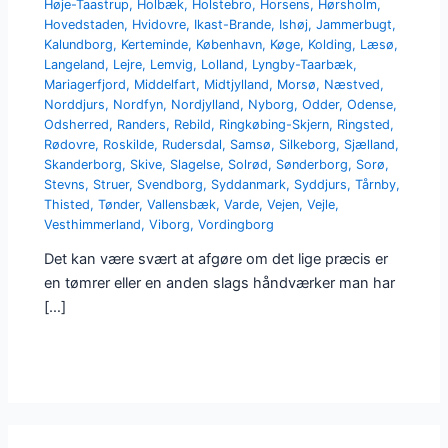
Høje-Taastrup
,
Holbæk
,
Holstebro
,
Horsens
,
Hørsholm
,
Hovedstaden
,
Hvidovre
,
Ikast-Brande
,
Ishøj
,
Jammerbugt
,
Kalundborg
,
Kerteminde
,
København
,
Køge
,
Kolding
,
Læsø
,
Langeland
,
Lejre
,
Lemvig
,
Lolland
,
Lyngby-Taarbæk
,
Mariagerfjord
,
Middelfart
,
Midtjylland
,
Morsø
,
Næstved
,
Norddjurs
,
Nordfyn
,
Nordjylland
,
Nyborg
,
Odder
,
Odense
,
Odsherred
,
Randers
,
Rebild
,
Ringkøbing-Skjern
,
Ringsted
,
Rødovre
,
Roskilde
,
Rudersdal
,
Samsø
,
Silkeborg
,
Sjælland
,
Skanderborg
,
Skive
,
Slagelse
,
Solrød
,
Sønderborg
,
Sorø
,
Stevns
,
Struer
,
Svendborg
,
Syddanmark
,
Syddjurs
,
Tårnby
,
Thisted
,
Tønder
,
Vallensbæk
,
Varde
,
Vejen
,
Vejle
,
Vesthimmerland
,
Viborg
,
Vordingborg
Det kan være svært at afgøre om det lige præcis er
en tømrer eller en anden slags håndværker man har
[…]