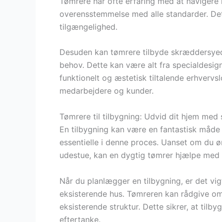
Tømrere har ofte erfaring med at navigere i
overensstemmelse med alle standarder. Dett
tilgængelighed.
Desuden kan tømrere tilbyde skræddersyede
behov. Dette kan være alt fra specialdesig
funktionelt og æstetisk tiltalende erhvervs
medarbejdere og kunder.
Tømrere til tilbygning: Udvid dit hjem med s
En tilbygning kan være en fantastisk måde 
essentielle i denne proces. Uanset om du øn
udestue, kan en dygtig tømrer hjælpe med at
Når du planlægger en tilbygning, er det vigt
eksisterende hus. Tømreren kan rådgive om
eksisterende struktur. Dette sikrer, at tilb
eftertanke.