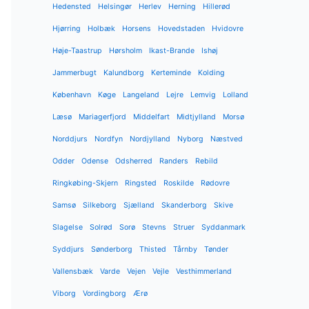
Hedensted
Helsingør
Herlev
Herning
Hillerød
Hjørring
Holbæk
Horsens
Hovedstaden
Hvidovre
Høje-Taastrup
Hørsholm
Ikast-Brande
Ishøj
Jammerbugt
Kalundborg
Kerteminde
Kolding
København
Køge
Langeland
Lejre
Lemvig
Lolland
Læsø
Mariagerfjord
Middelfart
Midtjylland
Morsø
Norddjurs
Nordfyn
Nordjylland
Nyborg
Næstved
Odder
Odense
Odsherred
Randers
Rebild
Ringkøbing-Skjern
Ringsted
Roskilde
Rødovre
Samsø
Silkeborg
Sjælland
Skanderborg
Skive
Slagelse
Solrød
Sorø
Stevns
Struer
Syddanmark
Syddjurs
Sønderborg
Thisted
Tårnby
Tønder
Vallensbæk
Varde
Vejen
Vejle
Vesthimmerland
Viborg
Vordingborg
Ærø