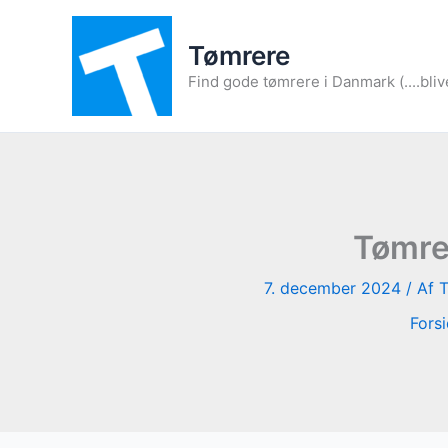
Gå
til
Tømrere
indholdet
Find gode tømrere i Danmark (....bliv
Tømrer
7. december 2024
/ Af
Fors