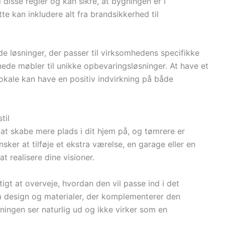
 disse regler og kan sikre, at bygningen er i
e kan inkludere alt fra brandsikkerhed til
 løsninger, der passer til virksomhedens specifikke
nede møbler til unikke opbevaringsløsninger. At have et
lokale kan have en positiv indvirkning på både
til
at skabe mere plads i dit hjem på, og tømrere er
sker at tilføje et ekstra værelse, en garage eller en
 realisere dine visioner.
igt at overveje, hvordan den vil passe ind i det
 design og materialer, der komplementerer den
ygningen ser naturlig ud og ikke virker som en