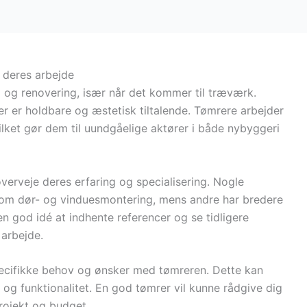
 deres arbejde
ri og renovering, især når det kommer til træværk.
er er holdbare og æstetisk tiltalende. Tømrere arbejder
ilket gør dem til uundgåelige aktører i både nybyggeri
overveje deres erfaring og specialisering. Nogle
som dør- og vinduesmontering, mens andre har bredere
n god idé at indhente referencer og se tidligere
 arbejde.
specifikke behov og ønsker med tømreren. Dette kan
gn og funktionalitet. En god tømrer vil kunne rådgive dig
projekt og budget.