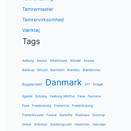
Tømrermester
Tømrervirksomhed
Værktøj
Tags
Aalborg
Aarhus
Albertslund
Allerød
Assens
Ballerup
Billund
Bornholm
Brøndby
Brønderslev
Danmark
Byggeprojekt
DIY
Dragør
Egedal
Esbjerg
Faaborg-Midtfyn
Fanø
Favrskov
Faxe
Fredensborg
Fredericia
Frederiksberg
Frederikssund
Furesø
Gentofte
Gladsaxe
Glostrup
Greve
Gribskov
Guldborgsund
Haderslev
Halsnæs