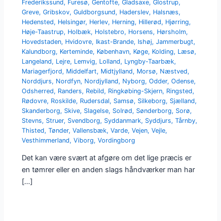
Frederikssund
,
Furesø
,
Gentofte
,
Gladsaxe
,
Glostrup
,
Greve
,
Gribskov
,
Guldborgsund
,
Haderslev
,
Halsnæs
,
Hedensted
,
Helsingør
,
Herlev
,
Herning
,
Hillerød
,
Hjørring
,
Høje-Taastrup
,
Holbæk
,
Holstebro
,
Horsens
,
Hørsholm
,
Hovedstaden
,
Hvidovre
,
Ikast-Brande
,
Ishøj
,
Jammerbugt
,
Kalundborg
,
Kerteminde
,
København
,
Køge
,
Kolding
,
Læsø
,
Langeland
,
Lejre
,
Lemvig
,
Lolland
,
Lyngby-Taarbæk
,
Mariagerfjord
,
Middelfart
,
Midtjylland
,
Morsø
,
Næstved
,
Norddjurs
,
Nordfyn
,
Nordjylland
,
Nyborg
,
Odder
,
Odense
,
Odsherred
,
Randers
,
Rebild
,
Ringkøbing-Skjern
,
Ringsted
,
Rødovre
,
Roskilde
,
Rudersdal
,
Samsø
,
Silkeborg
,
Sjælland
,
Skanderborg
,
Skive
,
Slagelse
,
Solrød
,
Sønderborg
,
Sorø
,
Stevns
,
Struer
,
Svendborg
,
Syddanmark
,
Syddjurs
,
Tårnby
,
Thisted
,
Tønder
,
Vallensbæk
,
Varde
,
Vejen
,
Vejle
,
Vesthimmerland
,
Viborg
,
Vordingborg
Det kan være svært at afgøre om det lige præcis er
en tømrer eller en anden slags håndværker man har
[…]