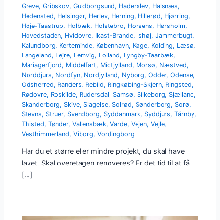
Greve
,
Gribskov
,
Guldborgsund
,
Haderslev
,
Halsnæs
,
Hedensted
,
Helsingør
,
Herlev
,
Herning
,
Hillerød
,
Hjørring
,
Høje-Taastrup
,
Holbæk
,
Holstebro
,
Horsens
,
Hørsholm
,
Hovedstaden
,
Hvidovre
,
Ikast-Brande
,
Ishøj
,
Jammerbugt
,
Kalundborg
,
Kerteminde
,
København
,
Køge
,
Kolding
,
Læsø
,
Langeland
,
Lejre
,
Lemvig
,
Lolland
,
Lyngby-Taarbæk
,
Mariagerfjord
,
Middelfart
,
Midtjylland
,
Morsø
,
Næstved
,
Norddjurs
,
Nordfyn
,
Nordjylland
,
Nyborg
,
Odder
,
Odense
,
Odsherred
,
Randers
,
Rebild
,
Ringkøbing-Skjern
,
Ringsted
,
Rødovre
,
Roskilde
,
Rudersdal
,
Samsø
,
Silkeborg
,
Sjælland
,
Skanderborg
,
Skive
,
Slagelse
,
Solrød
,
Sønderborg
,
Sorø
,
Stevns
,
Struer
,
Svendborg
,
Syddanmark
,
Syddjurs
,
Tårnby
,
Thisted
,
Tønder
,
Vallensbæk
,
Varde
,
Vejen
,
Vejle
,
Vesthimmerland
,
Viborg
,
Vordingborg
Har du et større eller mindre projekt, du skal have
lavet. Skal overetagen renoveres? Er det tid til at få
[…]