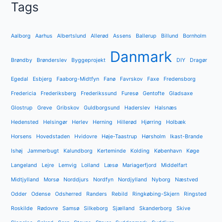
Tags
Aalborg
Aarhus
Albertslund
Allerød
Assens
Ballerup
Billund
Bornholm
Danmark
Brøndby
Brønderslev
Byggeprojekt
DIY
Dragør
Egedal
Esbjerg
Faaborg-Midtfyn
Fanø
Favrskov
Faxe
Fredensborg
Fredericia
Frederiksberg
Frederikssund
Furesø
Gentofte
Gladsaxe
Glostrup
Greve
Gribskov
Guldborgsund
Haderslev
Halsnæs
Hedensted
Helsingør
Herlev
Herning
Hillerød
Hjørring
Holbæk
Horsens
Hovedstaden
Hvidovre
Høje-Taastrup
Hørsholm
Ikast-Brande
Ishøj
Jammerbugt
Kalundborg
Kerteminde
Kolding
København
Køge
Langeland
Lejre
Lemvig
Lolland
Læsø
Mariagerfjord
Middelfart
Midtjylland
Morsø
Norddjurs
Nordfyn
Nordjylland
Nyborg
Næstved
Odder
Odense
Odsherred
Randers
Rebild
Ringkøbing-Skjern
Ringsted
Roskilde
Rødovre
Samsø
Silkeborg
Sjælland
Skanderborg
Skive