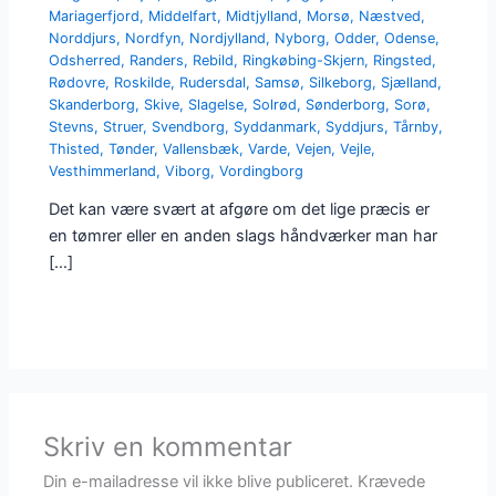
Mariagerfjord
,
Middelfart
,
Midtjylland
,
Morsø
,
Næstved
,
Norddjurs
,
Nordfyn
,
Nordjylland
,
Nyborg
,
Odder
,
Odense
,
Odsherred
,
Randers
,
Rebild
,
Ringkøbing-Skjern
,
Ringsted
,
Rødovre
,
Roskilde
,
Rudersdal
,
Samsø
,
Silkeborg
,
Sjælland
,
Skanderborg
,
Skive
,
Slagelse
,
Solrød
,
Sønderborg
,
Sorø
,
Stevns
,
Struer
,
Svendborg
,
Syddanmark
,
Syddjurs
,
Tårnby
,
Thisted
,
Tønder
,
Vallensbæk
,
Varde
,
Vejen
,
Vejle
,
Vesthimmerland
,
Viborg
,
Vordingborg
Det kan være svært at afgøre om det lige præcis er
en tømrer eller en anden slags håndværker man har
[…]
Skriv en kommentar
Din e-mailadresse vil ikke blive publiceret.
Krævede