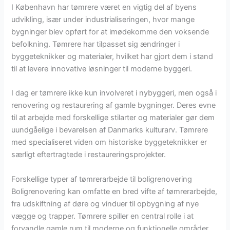
I København har tømrere været en vigtig del af byens
udvikling, især under industrialiseringen, hvor mange
bygninger blev opført for at imødekomme den voksende
befolkning. Tømrere har tilpasset sig ændringer i
byggeteknikker og materialer, hvilket har gjort dem i stand
til at levere innovative løsninger til moderne byggeri.
I dag er tømrere ikke kun involveret i nybyggeri, men også i
renovering og restaurering af gamle bygninger. Deres evne
til at arbejde med forskellige stilarter og materialer gør dem
uundgåelige i bevarelsen af Danmarks kulturarv. Tømrere
med specialiseret viden om historiske byggeteknikker er
særligt eftertragtede i restaureringsprojekter.
Forskellige typer af tømrerarbejde til boligrenovering
Boligrenovering kan omfatte en bred vifte af tømrerarbejde,
fra udskiftning af døre og vinduer til opbygning af nye
vægge og trapper. Tømrere spiller en central rolle i at
forvandle gamle rum til moderne og funktionelle områder.