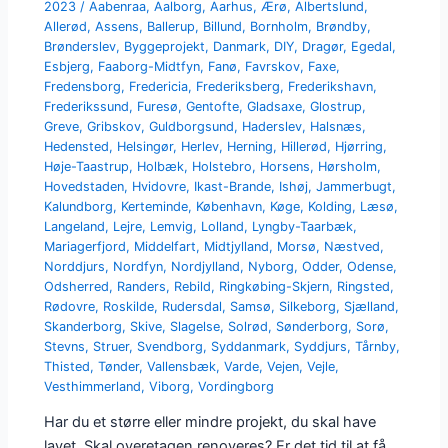
2023
/
Aabenraa
,
Aalborg
,
Aarhus
,
Ærø
,
Albertslund
,
Allerød
,
Assens
,
Ballerup
,
Billund
,
Bornholm
,
Brøndby
,
Brønderslev
,
Byggeprojekt
,
Danmark
,
DIY
,
Dragør
,
Egedal
,
Esbjerg
,
Faaborg-Midtfyn
,
Fanø
,
Favrskov
,
Faxe
,
Fredensborg
,
Fredericia
,
Frederiksberg
,
Frederikshavn
,
Frederikssund
,
Furesø
,
Gentofte
,
Gladsaxe
,
Glostrup
,
Greve
,
Gribskov
,
Guldborgsund
,
Haderslev
,
Halsnæs
,
Hedensted
,
Helsingør
,
Herlev
,
Herning
,
Hillerød
,
Hjørring
,
Høje-Taastrup
,
Holbæk
,
Holstebro
,
Horsens
,
Hørsholm
,
Hovedstaden
,
Hvidovre
,
Ikast-Brande
,
Ishøj
,
Jammerbugt
,
Kalundborg
,
Kerteminde
,
København
,
Køge
,
Kolding
,
Læsø
,
Langeland
,
Lejre
,
Lemvig
,
Lolland
,
Lyngby-Taarbæk
,
Mariagerfjord
,
Middelfart
,
Midtjylland
,
Morsø
,
Næstved
,
Norddjurs
,
Nordfyn
,
Nordjylland
,
Nyborg
,
Odder
,
Odense
,
Odsherred
,
Randers
,
Rebild
,
Ringkøbing-Skjern
,
Ringsted
,
Rødovre
,
Roskilde
,
Rudersdal
,
Samsø
,
Silkeborg
,
Sjælland
,
Skanderborg
,
Skive
,
Slagelse
,
Solrød
,
Sønderborg
,
Sorø
,
Stevns
,
Struer
,
Svendborg
,
Syddanmark
,
Syddjurs
,
Tårnby
,
Thisted
,
Tønder
,
Vallensbæk
,
Varde
,
Vejen
,
Vejle
,
Vesthimmerland
,
Viborg
,
Vordingborg
Har du et større eller mindre projekt, du skal have
lavet. Skal overetagen renoveres? Er det tid til at få