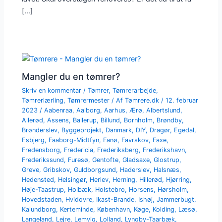
[…]
Mangler du en tømrer?
Skriv en kommentar
/
Tømrer
,
Tømrerarbejde
,
Tømrerlærling
,
Tømrermester
/ Af
Tømrere.dk
/
12. februar
2023
/
Aabenraa
,
Aalborg
,
Aarhus
,
Ærø
,
Albertslund
,
Allerød
,
Assens
,
Ballerup
,
Billund
,
Bornholm
,
Brøndby
,
Brønderslev
,
Byggeprojekt
,
Danmark
,
DIY
,
Dragør
,
Egedal
,
Esbjerg
,
Faaborg-Midtfyn
,
Fanø
,
Favrskov
,
Faxe
,
Fredensborg
,
Fredericia
,
Frederiksberg
,
Frederikshavn
,
Frederikssund
,
Furesø
,
Gentofte
,
Gladsaxe
,
Glostrup
,
Greve
,
Gribskov
,
Guldborgsund
,
Haderslev
,
Halsnæs
,
Hedensted
,
Helsingør
,
Herlev
,
Herning
,
Hillerød
,
Hjørring
,
Høje-Taastrup
,
Holbæk
,
Holstebro
,
Horsens
,
Hørsholm
,
Hovedstaden
,
Hvidovre
,
Ikast-Brande
,
Ishøj
,
Jammerbugt
,
Kalundborg
,
Kerteminde
,
København
,
Køge
,
Kolding
,
Læsø
,
Langeland
,
Lejre
,
Lemvig
,
Lolland
,
Lyngby-Taarbæk
,