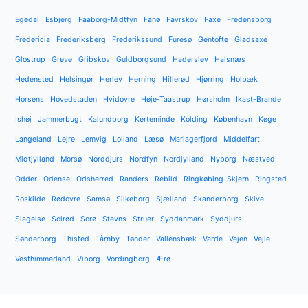
Egedal
Esbjerg
Faaborg-Midtfyn
Fanø
Favrskov
Faxe
Fredensborg
Fredericia
Frederiksberg
Frederikssund
Furesø
Gentofte
Gladsaxe
Glostrup
Greve
Gribskov
Guldborgsund
Haderslev
Halsnæs
Hedensted
Helsingør
Herlev
Herning
Hillerød
Hjørring
Holbæk
Horsens
Hovedstaden
Hvidovre
Høje-Taastrup
Hørsholm
Ikast-Brande
Ishøj
Jammerbugt
Kalundborg
Kerteminde
Kolding
København
Køge
Langeland
Lejre
Lemvig
Lolland
Læsø
Mariagerfjord
Middelfart
Midtjylland
Morsø
Norddjurs
Nordfyn
Nordjylland
Nyborg
Næstved
Odder
Odense
Odsherred
Randers
Rebild
Ringkøbing-Skjern
Ringsted
Roskilde
Rødovre
Samsø
Silkeborg
Sjælland
Skanderborg
Skive
Slagelse
Solrød
Sorø
Stevns
Struer
Syddanmark
Syddjurs
Sønderborg
Thisted
Tårnby
Tønder
Vallensbæk
Varde
Vejen
Vejle
Vesthimmerland
Viborg
Vordingborg
Ærø