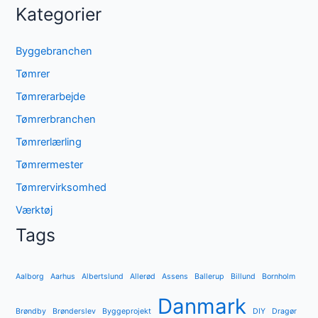
Kategorier
Byggebranchen
Tømrer
Tømrerarbejde
Tømrerbranchen
Tømrerlærling
Tømrermester
Tømrervirksomhed
Værktøj
Tags
Aalborg
Aarhus
Albertslund
Allerød
Assens
Ballerup
Billund
Bornholm
Danmark
Brøndby
Brønderslev
Byggeprojekt
DIY
Dragør