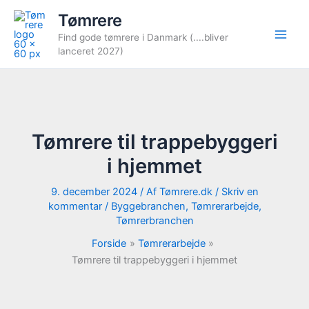
Gå
Tømrere
til
Find gode tømrere i Danmark (....bliver
indholdet
lanceret 2027)
Tømrere til trappebyggeri
i hjemmet
9. december 2024
/ Af
Tømrere.dk
/
Skriv en
kommentar
/
Byggebranchen
,
Tømrerarbejde
,
Tømrerbranchen
Forside
Tømrerarbejde
Tømrere til trappebyggeri i hjemmet