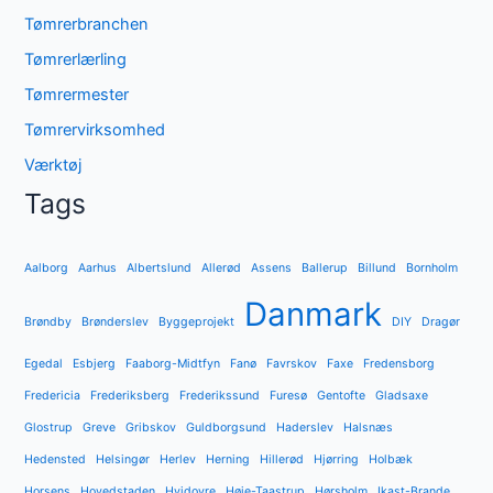
Tømrerbranchen
Tømrerlærling
Tømrermester
Tømrervirksomhed
Værktøj
Tags
Aalborg
Aarhus
Albertslund
Allerød
Assens
Ballerup
Billund
Bornholm
Danmark
Brøndby
Brønderslev
Byggeprojekt
DIY
Dragør
Egedal
Esbjerg
Faaborg-Midtfyn
Fanø
Favrskov
Faxe
Fredensborg
Fredericia
Frederiksberg
Frederikssund
Furesø
Gentofte
Gladsaxe
Glostrup
Greve
Gribskov
Guldborgsund
Haderslev
Halsnæs
Hedensted
Helsingør
Herlev
Herning
Hillerød
Hjørring
Holbæk
Horsens
Hovedstaden
Hvidovre
Høje-Taastrup
Hørsholm
Ikast-Brande