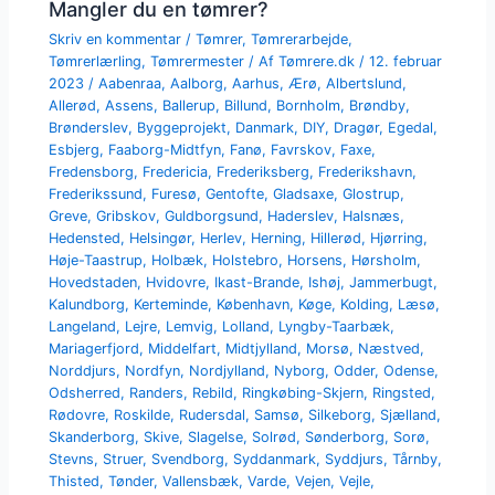
Mangler du en tømrer?
Skriv en kommentar
/
Tømrer
,
Tømrerarbejde
,
Tømrerlærling
,
Tømrermester
/ Af
Tømrere.dk
/
12. februar
2023
/
Aabenraa
,
Aalborg
,
Aarhus
,
Ærø
,
Albertslund
,
Allerød
,
Assens
,
Ballerup
,
Billund
,
Bornholm
,
Brøndby
,
Brønderslev
,
Byggeprojekt
,
Danmark
,
DIY
,
Dragør
,
Egedal
,
Esbjerg
,
Faaborg-Midtfyn
,
Fanø
,
Favrskov
,
Faxe
,
Fredensborg
,
Fredericia
,
Frederiksberg
,
Frederikshavn
,
Frederikssund
,
Furesø
,
Gentofte
,
Gladsaxe
,
Glostrup
,
Greve
,
Gribskov
,
Guldborgsund
,
Haderslev
,
Halsnæs
,
Hedensted
,
Helsingør
,
Herlev
,
Herning
,
Hillerød
,
Hjørring
,
Høje-Taastrup
,
Holbæk
,
Holstebro
,
Horsens
,
Hørsholm
,
Hovedstaden
,
Hvidovre
,
Ikast-Brande
,
Ishøj
,
Jammerbugt
,
Kalundborg
,
Kerteminde
,
København
,
Køge
,
Kolding
,
Læsø
,
Langeland
,
Lejre
,
Lemvig
,
Lolland
,
Lyngby-Taarbæk
,
Mariagerfjord
,
Middelfart
,
Midtjylland
,
Morsø
,
Næstved
,
Norddjurs
,
Nordfyn
,
Nordjylland
,
Nyborg
,
Odder
,
Odense
,
Odsherred
,
Randers
,
Rebild
,
Ringkøbing-Skjern
,
Ringsted
,
Rødovre
,
Roskilde
,
Rudersdal
,
Samsø
,
Silkeborg
,
Sjælland
,
Skanderborg
,
Skive
,
Slagelse
,
Solrød
,
Sønderborg
,
Sorø
,
Stevns
,
Struer
,
Svendborg
,
Syddanmark
,
Syddjurs
,
Tårnby
,
Thisted
,
Tønder
,
Vallensbæk
,
Varde
,
Vejen
,
Vejle
,