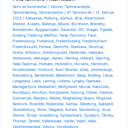
Skriv en kommentar
/
Tømrer
,
Tømrerarbejde
,
Tømrerlærling
,
Tømrermester
/ Af
Tømrere.dk
/
12. februar
2023
/
Aabenraa
,
Aalborg
,
Aarhus
,
Ærø
,
Albertslund
,
Allerød
,
Assens
,
Ballerup
,
Billund
,
Bornholm
,
Brøndby
,
Brønderslev
,
Byggeprojekt
,
Danmark
,
DIY
,
Dragør
,
Egedal
,
Esbjerg
,
Faaborg-Midtfyn
,
Fanø
,
Favrskov
,
Faxe
,
Fredensborg
,
Fredericia
,
Frederiksberg
,
Frederikshavn
,
Frederikssund
,
Furesø
,
Gentofte
,
Gladsaxe
,
Glostrup
,
Greve
,
Gribskov
,
Guldborgsund
,
Haderslev
,
Halsnæs
,
Hedensted
,
Helsingør
,
Herlev
,
Herning
,
Hillerød
,
Hjørring
,
Høje-Taastrup
,
Holbæk
,
Holstebro
,
Horsens
,
Hørsholm
,
Hovedstaden
,
Hvidovre
,
Ikast-Brande
,
Ishøj
,
Jammerbugt
,
Kalundborg
,
Kerteminde
,
København
,
Køge
,
Kolding
,
Læsø
,
Langeland
,
Lejre
,
Lemvig
,
Lolland
,
Lyngby-Taarbæk
,
Mariagerfjord
,
Middelfart
,
Midtjylland
,
Morsø
,
Næstved
,
Norddjurs
,
Nordfyn
,
Nordjylland
,
Nyborg
,
Odder
,
Odense
,
Odsherred
,
Randers
,
Rebild
,
Ringkøbing-Skjern
,
Ringsted
,
Rødovre
,
Roskilde
,
Rudersdal
,
Samsø
,
Silkeborg
,
Sjælland
,
Skanderborg
,
Skive
,
Slagelse
,
Solrød
,
Sønderborg
,
Sorø
,
Stevns
,
Struer
,
Svendborg
,
Syddanmark
,
Syddjurs
,
Tårnby
,
Thisted
,
Tønder
,
Vallensbæk
,
Varde
,
Vejen
,
Vejle
,
Vesthimmerland
,
Viborg
,
Vordingborg