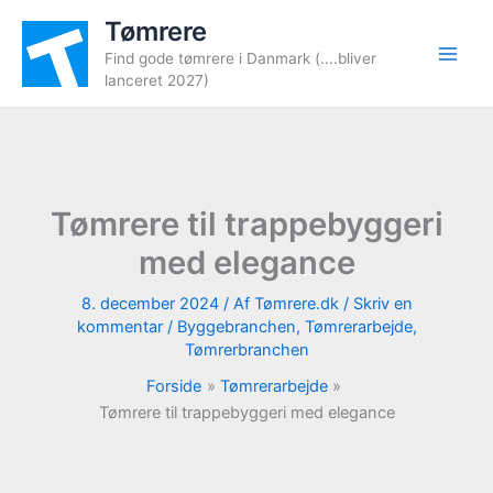
Gå
Tømrere
til
Find gode tømrere i Danmark (....bliver
indholdet
lanceret 2027)
Tømrere til trappebyggeri
med elegance
8. december 2024
/ Af
Tømrere.dk
/
Skriv en
kommentar
/
Byggebranchen
,
Tømrerarbejde
,
Tømrerbranchen
Forside
Tømrerarbejde
Tømrere til trappebyggeri med elegance