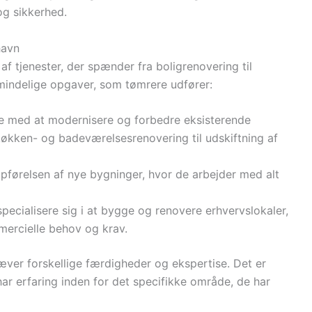
g sikkerhed.
havn
af tjenester, der spænder fra boligrenovering til
lmindelige opgaver, som tømrere udfører:
e med at modernisere og forbedre eksisterende
a køkken- og badeværelsesrenovering til udskiftning af
 opførelsen af nye bygninger, hvor de arbejder med alt
pecialisere sig i at bygge og renovere erhvervslokaler,
mercielle behov og krav.
ræver forskellige færdigheder og ekspertise. Det er
har erfaring inden for det specifikke område, de har