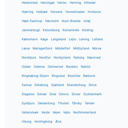
Hedensted
Helsingør
Herlev
Herning
Hillerød
Hjørring
Holbæk
Horsens
Hovedstaden
Hvidovre
Høje-Taastrup
Hørsholm
Ikast-Brande
Ishøj
Jammerbugt
Kalundborg
Kerteminde
Kolding
København
Køge
Langeland
Lejre
Lemvig
Lolland
Læsø
Mariagerfjord
Middelfart
Midtjylland
Morsø
Norddjurs
Nordfyn
Nordjylland
Nyborg
Næstved
Odder
Odense
Odsherred
Randers
Rebild
Ringkøbing-Skjern
Ringsted
Roskilde
Rødovre
Samsø
Silkeborg
Sjælland
Skanderborg
Skive
Slagelse
Solrød
Sorø
Stevns
Struer
Syddanmark
Syddjurs
Sønderborg
Thisted
Tårnby
Tønder
Vallensbæk
Varde
Vejen
Vejle
Vesthimmerland
Viborg
Vordingborg
Ærø