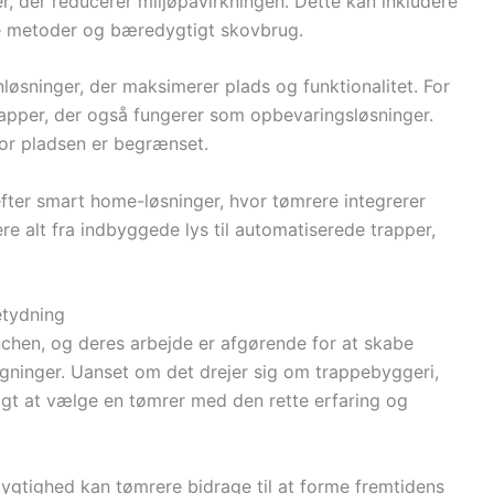
, der reducerer miljøpåvirkningen. Dette kan inkludere
ve metoder og bæredygtigt skovbrug.
løsninger, der maksimerer plads og funktionalitet. For
rapper, der også fungerer som opbevaringsløsninger.
vor pladsen er begrænset.
fter smart home-løsninger, hvor tømrere integrerer
re alt fra indbyggede lys til automatiserede trapper,
etydning
chen, og deres arbejde er afgørende for at skabe
bygninger. Uanset om det drejer sig om trappebyggeri,
tigt at vælge en tømrer med den rette erfaring og
ygtighed kan tømrere bidrage til at forme fremtidens