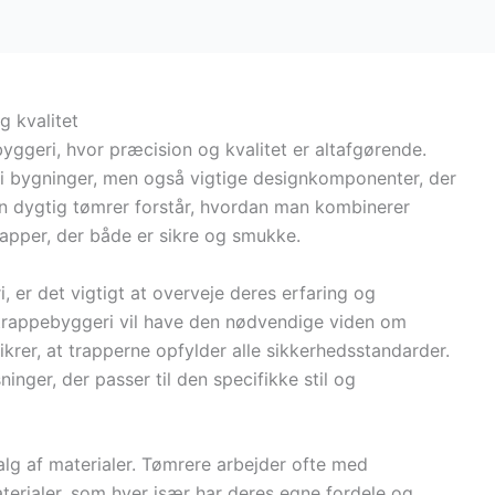
g kvalitet
byggeri, hvor præcision og kvalitet er altafgørende.
r i bygninger, men også vigtige designkomponenter, der
 En dygtig tømrer forstår, hvordan man kombinerer
 trapper, der både er sikre og smukke.
 er det vigtigt at overveje deres erfaring og
i trappebyggeri vil have den nødvendige viden om
ikrer, at trapperne opfylder alle sikkerhedsstandarder.
nger, der passer til den specifikke stil og
alg af materialer. Tømrere arbejder ofte med
terialer, som hver især har deres egne fordele og