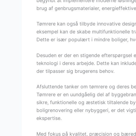
begyndt at implementere moderne løsninger
brug af genbrugsmaterialer, energieffekti
Tømrere kan også tilbyde innovative design
eksempel kan de skabe multifunktionelle t
Dette er især populært i mindre boliger, h
Desuden er der en stigende efterspørgsel e
teknologi i deres arbejde. Dette kan inklude
der tilpasser sig brugerens behov.
Afsluttende tanker om tømrere og deres b
Tømrere er en uundgåelig del af byggebran
sikre, funktionelle og æstetisk tiltalende 
boligrenovering eller nybyggeri, er det vig
ekspertise.
Med fokus på kvalitet, præcision og bæred