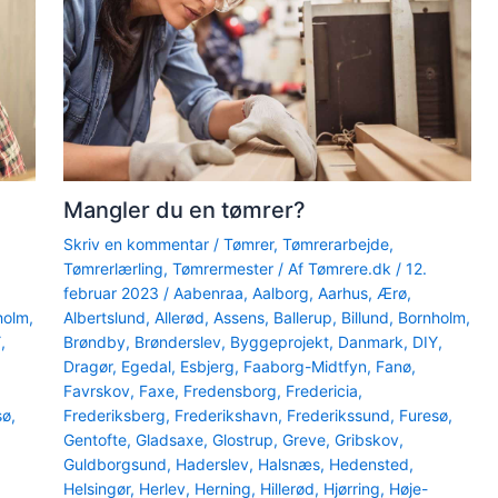
Mangler du en tømrer?
Skriv en kommentar
/
Tømrer
,
Tømrerarbejde
,
Tømrerlærling
,
Tømrermester
/ Af
Tømrere.dk
/
12.
februar 2023
/
Aabenraa
,
Aalborg
,
Aarhus
,
Ærø
,
holm
,
Albertslund
,
Allerød
,
Assens
,
Ballerup
,
Billund
,
Bornholm
,
Y
,
Brøndby
,
Brønderslev
,
Byggeprojekt
,
Danmark
,
DIY
,
Dragør
,
Egedal
,
Esbjerg
,
Faaborg-Midtfyn
,
Fanø
,
Favrskov
,
Faxe
,
Fredensborg
,
Fredericia
,
sø
,
Frederiksberg
,
Frederikshavn
,
Frederikssund
,
Furesø
,
Gentofte
,
Gladsaxe
,
Glostrup
,
Greve
,
Gribskov
,
Guldborgsund
,
Haderslev
,
Halsnæs
,
Hedensted
,
Helsingør
,
Herlev
,
Herning
,
Hillerød
,
Hjørring
,
Høje-