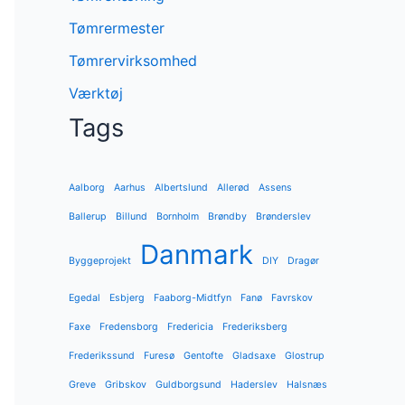
Tømrermester
Tømrervirksomhed
Værktøj
Tags
Aalborg
Aarhus
Albertslund
Allerød
Assens
Ballerup
Billund
Bornholm
Brøndby
Brønderslev
Danmark
Byggeprojekt
DIY
Dragør
Egedal
Esbjerg
Faaborg-Midtfyn
Fanø
Favrskov
Faxe
Fredensborg
Fredericia
Frederiksberg
Frederikssund
Furesø
Gentofte
Gladsaxe
Glostrup
Greve
Gribskov
Guldborgsund
Haderslev
Halsnæs