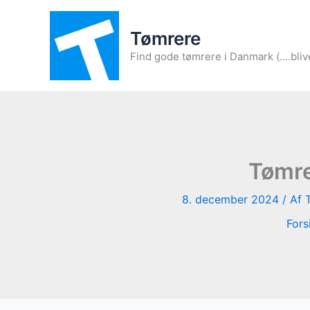
Gå
til
Tømrere
indholdet
Find gode tømrere i Danmark (....bliv
Tømre
8. december 2024
/ Af
Fors