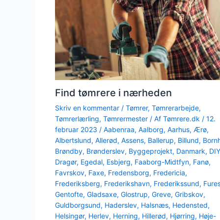
Find tømrere i nærheden
Skriv en kommentar
/
Tømrer
,
Tømrerarbejde
,
Tømrerlærling
,
Tømrermester
/ Af
Tømrere.dk
/
12.
februar 2023
/
Aabenraa
,
Aalborg
,
Aarhus
,
Ærø
,
Albertslund
,
Allerød
,
Assens
,
Ballerup
,
Billund
,
Born
Brøndby
,
Brønderslev
,
Byggeprojekt
,
Danmark
,
DI
Dragør
,
Egedal
,
Esbjerg
,
Faaborg-Midtfyn
,
Fanø
,
Favrskov
,
Faxe
,
Fredensborg
,
Fredericia
,
Frederiksberg
,
Frederikshavn
,
Frederikssund
,
Fure
Gentofte
,
Gladsaxe
,
Glostrup
,
Greve
,
Gribskov
,
Guldborgsund
,
Haderslev
,
Halsnæs
,
Hedensted
,
Helsingør
,
Herlev
,
Herning
,
Hillerød
,
Hjørring
,
Høje-