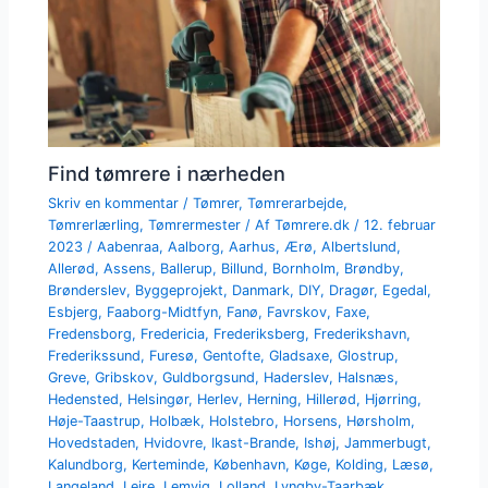
Find tømrere i nærheden
Skriv en kommentar
/
Tømrer
,
Tømrerarbejde
,
Tømrerlærling
,
Tømrermester
/ Af
Tømrere.dk
/
12. februar
2023
/
Aabenraa
,
Aalborg
,
Aarhus
,
Ærø
,
Albertslund
,
Allerød
,
Assens
,
Ballerup
,
Billund
,
Bornholm
,
Brøndby
,
Brønderslev
,
Byggeprojekt
,
Danmark
,
DIY
,
Dragør
,
Egedal
,
Esbjerg
,
Faaborg-Midtfyn
,
Fanø
,
Favrskov
,
Faxe
,
Fredensborg
,
Fredericia
,
Frederiksberg
,
Frederikshavn
,
Frederikssund
,
Furesø
,
Gentofte
,
Gladsaxe
,
Glostrup
,
Greve
,
Gribskov
,
Guldborgsund
,
Haderslev
,
Halsnæs
,
Hedensted
,
Helsingør
,
Herlev
,
Herning
,
Hillerød
,
Hjørring
,
Høje-Taastrup
,
Holbæk
,
Holstebro
,
Horsens
,
Hørsholm
,
Hovedstaden
,
Hvidovre
,
Ikast-Brande
,
Ishøj
,
Jammerbugt
,
Kalundborg
,
Kerteminde
,
København
,
Køge
,
Kolding
,
Læsø
,
Langeland
,
Lejre
,
Lemvig
,
Lolland
,
Lyngby-Taarbæk
,