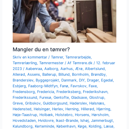
Mangler du en tømrer?
Skriv en kommentar
/
Tømrer
,
Tømrerarbejde
,
Tømrerlærling
,
Tømrermester
/ Af
Tømrere.dk
/
12. februar
2023
/
Aabenraa
,
Aalborg
,
Aarhus
,
Ærø
,
Albertslund
,
Allerød
,
Assens
,
Ballerup
,
Billund
,
Bornholm
,
Brøndby
,
Brønderslev
,
Byggeprojekt
,
Danmark
,
DIY
,
Dragør
,
Egedal
,
Esbjerg
,
Faaborg-Midtfyn
,
Fanø
,
Favrskov
,
Faxe
,
Fredensborg
,
Fredericia
,
Frederiksberg
,
Frederikshavn
,
Frederikssund
,
Furesø
,
Gentofte
,
Gladsaxe
,
Glostrup
,
Greve
,
Gribskov
,
Guldborgsund
,
Haderslev
,
Halsnæs
,
Hedensted
,
Helsingør
,
Herlev
,
Herning
,
Hillerød
,
Hjørring
,
Høje-Taastrup
,
Holbæk
,
Holstebro
,
Horsens
,
Hørsholm
,
Hovedstaden
,
Hvidovre
,
Ikast-Brande
,
Ishøj
,
Jammerbugt
,
Kalundborg
,
Kerteminde
,
København
,
Køge
,
Kolding
,
Læsø
,