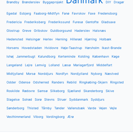
Danmark
Brøndby
Brønderslev
Byggeprojekt
DIY
Dragør
Egedal
Esbjerg
Faaborg-Midtfyn
Fanø
Favrskov
Faxe
Fredensborg
Fredericia
Frederiksberg
Frederikssund
Furesø
Gentofte
Gladsaxe
Glostrup
Greve
Gribskov
Guldborgsund
Haderslev
Halsnæs
Hedensted
Helsingør
Herlev
Herning
Hillerød
Hjørring
Holbæk
Horsens
Hovedstaden
Hvidovre
Høje-Taastrup
Hørsholm
Ikast-Brande
Ishøj
Jammerbugt
Kalundborg
Kerteminde
Kolding
København
Køge
Langeland
Lejre
Lemvig
Lolland
Læsø
Mariagerfjord
Middelfart
Midtjylland
Morsø
Norddjurs
Nordfyn
Nordjylland
Nyborg
Næstved
Odder
Odense
Odsherred
Randers
Rebild
Ringkøbing-Skjern
Ringsted
Roskilde
Rødovre
Samsø
Silkeborg
Sjælland
Skanderborg
Skive
Slagelse
Solrød
Sorø
Stevns
Struer
Syddanmark
Syddjurs
Sønderborg
Thisted
Tårnby
Tønder
Vallensbæk
Varde
Vejen
Vejle
Vesthimmerland
Viborg
Vordingborg
Ærø