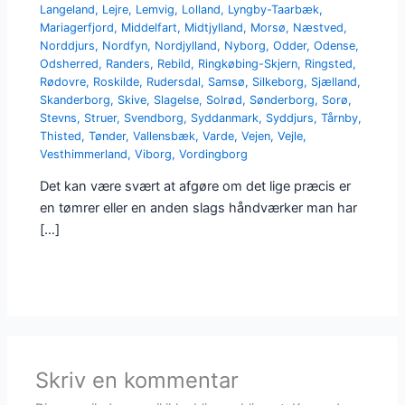
Langeland
,
Lejre
,
Lemvig
,
Lolland
,
Lyngby-Taarbæk
,
Mariagerfjord
,
Middelfart
,
Midtjylland
,
Morsø
,
Næstved
,
Norddjurs
,
Nordfyn
,
Nordjylland
,
Nyborg
,
Odder
,
Odense
,
Odsherred
,
Randers
,
Rebild
,
Ringkøbing-Skjern
,
Ringsted
,
Rødovre
,
Roskilde
,
Rudersdal
,
Samsø
,
Silkeborg
,
Sjælland
,
Skanderborg
,
Skive
,
Slagelse
,
Solrød
,
Sønderborg
,
Sorø
,
Stevns
,
Struer
,
Svendborg
,
Syddanmark
,
Syddjurs
,
Tårnby
,
Thisted
,
Tønder
,
Vallensbæk
,
Varde
,
Vejen
,
Vejle
,
Vesthimmerland
,
Viborg
,
Vordingborg
Det kan være svært at afgøre om det lige præcis er
en tømrer eller en anden slags håndværker man har
[…]
Skriv en kommentar