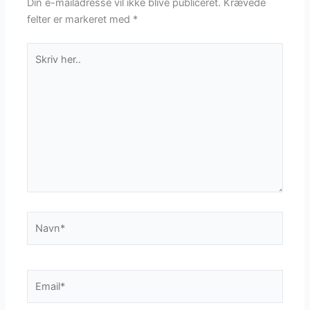
Din e-mailadresse vil ikke blive publiceret.
Krævede
felter er markeret med
*
Skriv
her..
Navn*
Email*