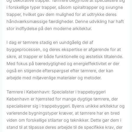
og dekorative trapper. Tømrere begyndte at specialisere sig
i forskellige typer trapper, såsom spiraltrapper og svungne
trapper, hvilket gav dem mulighed for at udtrykke deres
håndværksmæssige færdigheder. Denne udvikling har haft
stor indflydelse på den moderne arkitektur.
I dag er tømrere stadig en uundgåelig del af
byggeprocessen, og deres ekspertise er afgørende for at
sikre, at trapper er både funktionelle og æstetisk tiltalende.
Med fokus på bæredygtighed og energieffektivitet er der
også en stigende efterspørgsel efter tømrere, der kan
arbejde med miljøvenlige materialer og metoder.
Tømrere i København: Specialister i trappebyggeri
København er hjemsted for mange dygtige tømrere, der
specialiserer sig i trappebyggeri. Byens unikke arkitektur og
varierende bygningstyper kræver, at tømrere har en bred
viden om forskellige stilarter og teknikker. Dette gør dem i
stand til at tilpasse deres arbejde til de specifikke krav, der