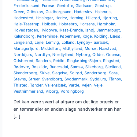
Frederikssund
,
Furesø
,
Gentofte
,
Gladsaxe
,
Glostrup
,
Greve
,
Gribskov
,
Guldborgsund
,
Haderslev
,
Halsnæs
,
Hedensted
,
Helsingør
,
Herlev
,
Herning
,
Hillerød
,
Hjørring
,
Høje-Taastrup
,
Holbæk
,
Holstebro
,
Horsens
,
Hørsholm
,
Hovedstaden
,
Hvidovre
,
Ikast-Brande
,
Ishøj
,
Jammerbugt
,
Kalundborg
,
Kerteminde
,
København
,
Køge
,
Kolding
,
Læsø
,
Langeland
,
Lejre
,
Lemvig
,
Lolland
,
Lyngby-Taarbæk
,
Mariagerfjord
,
Middelfart
,
Midtjylland
,
Morsø
,
Næstved
,
Norddjurs
,
Nordfyn
,
Nordjylland
,
Nyborg
,
Odder
,
Odense
,
Odsherred
,
Randers
,
Rebild
,
Ringkøbing-Skjern
,
Ringsted
,
Rødovre
,
Roskilde
,
Rudersdal
,
Samsø
,
Silkeborg
,
Sjælland
,
Skanderborg
,
Skive
,
Slagelse
,
Solrød
,
Sønderborg
,
Sorø
,
Stevns
,
Struer
,
Svendborg
,
Syddanmark
,
Syddjurs
,
Tårnby
,
Thisted
,
Tønder
,
Vallensbæk
,
Varde
,
Vejen
,
Vejle
,
Vesthimmerland
,
Viborg
,
Vordingborg
Det kan være svært at afgøre om det lige præcis er
en tømrer eller en anden slags håndværker man har
[…]