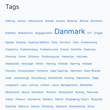
Tags
Aalborg
Aarhus
Albertslund
Allerød
Assens
Ballerup
Billund
Bornholm
Danmark
Brøndby
Brønderslev
Byggeprojekt
DIY
Dragør
Egedal
Esbjerg
Faaborg-Midtfyn
Fanø
Favrskov
Faxe
Fredensborg
Fredericia
Frederiksberg
Frederikssund
Furesø
Gentofte
Gladsaxe
Glostrup
Greve
Gribskov
Guldborgsund
Haderslev
Halsnæs
Hedensted
Helsingør
Herlev
Herning
Hillerød
Hjørring
Holbæk
Horsens
Hovedstaden
Hvidovre
Høje-Taastrup
Hørsholm
Ikast-Brande
Ishøj
Jammerbugt
Kalundborg
Kerteminde
Kolding
København
Køge
Langeland
Lejre
Lemvig
Lolland
Læsø
Mariagerfjord
Middelfart
Midtjylland
Morsø
Norddjurs
Nordfyn
Nordjylland
Nyborg
Næstved
Odder
Odense
Odsherred
Randers
Rebild
Ringkøbing-Skjern
Ringsted
Roskilde
Rødovre
Samsø
Silkeborg
Sjælland
Skanderborg
Skive