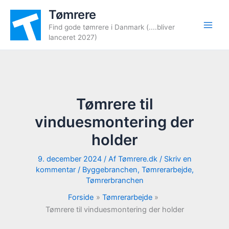
Gå
Tømrere
til
Find gode tømrere i Danmark (....bliver
indholdet
lanceret 2027)
Tømrere til
vinduesmontering der
holder
9. december 2024
/ Af
Tømrere.dk
/
Skriv en
kommentar
/
Byggebranchen
,
Tømrerarbejde
,
Tømrerbranchen
Forside
Tømrerarbejde
Tømrere til vinduesmontering der holder