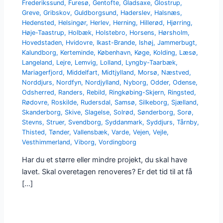
Frederikssund
,
Furesø
,
Gentofte
,
Gladsaxe
,
Glostrup
,
Greve
,
Gribskov
,
Guldborgsund
,
Haderslev
,
Halsnæs
,
Hedensted
,
Helsingør
,
Herlev
,
Herning
,
Hillerød
,
Hjørring
,
Høje-Taastrup
,
Holbæk
,
Holstebro
,
Horsens
,
Hørsholm
,
Hovedstaden
,
Hvidovre
,
Ikast-Brande
,
Ishøj
,
Jammerbugt
,
Kalundborg
,
Kerteminde
,
København
,
Køge
,
Kolding
,
Læsø
,
Langeland
,
Lejre
,
Lemvig
,
Lolland
,
Lyngby-Taarbæk
,
Mariagerfjord
,
Middelfart
,
Midtjylland
,
Morsø
,
Næstved
,
Norddjurs
,
Nordfyn
,
Nordjylland
,
Nyborg
,
Odder
,
Odense
,
Odsherred
,
Randers
,
Rebild
,
Ringkøbing-Skjern
,
Ringsted
,
Rødovre
,
Roskilde
,
Rudersdal
,
Samsø
,
Silkeborg
,
Sjælland
,
Skanderborg
,
Skive
,
Slagelse
,
Solrød
,
Sønderborg
,
Sorø
,
Stevns
,
Struer
,
Svendborg
,
Syddanmark
,
Syddjurs
,
Tårnby
,
Thisted
,
Tønder
,
Vallensbæk
,
Varde
,
Vejen
,
Vejle
,
Vesthimmerland
,
Viborg
,
Vordingborg
Har du et større eller mindre projekt, du skal have
lavet. Skal overetagen renoveres? Er det tid til at få
[…]