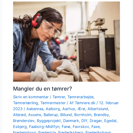
Mangler du en tømrer?
Skriv en kommentar
/
Tømrer
,
Tømrerarbejde
,
Tømrerlærling
,
Tømrermester
/ Af
Tømrere.dk
/
12. februar
2023
/
Aabenraa
,
Aalborg
,
Aarhus
,
Ærø
,
Albertslund
,
Allerød
,
Assens
,
Ballerup
,
Billund
,
Bornholm
,
Brøndby
,
Brønderslev
,
Byggeprojekt
,
Danmark
,
DIY
,
Dragør
,
Egedal
,
Esbjerg
,
Faaborg-Midtfyn
,
Fanø
,
Favrskov
,
Faxe
,
Fredensborg
,
Fredericia
,
Frederiksberg
,
Frederikshavn
,