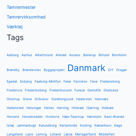
Tømrermester
Tømrervirksomhed
Værktøj
Tags
Aalborg
Aarhus
Albertslund
Allerød
Assens
Ballerup
Billund
Bornholm
Danmark
Brøndby
Brønderslev
Byggeprojekt
DIY
Dragør
Egedal
Esbjerg
Faaborg-Midtfyn
Fanø
Favrskov
Faxe
Fredensborg
Fredericia
Frederiksberg
Frederikssund
Furesø
Gentofte
Gladsaxe
Glostrup
Greve
Gribskov
Guldborgsund
Haderslev
Halsnæs
Hedensted
Helsingør
Herlev
Herning
Hillerød
Hjørring
Holbæk
Horsens
Hovedstaden
Hvidovre
Høje-Taastrup
Hørsholm
Ikast-Brande
Ishøj
Jammerbugt
Kalundborg
Kerteminde
Kolding
København
Køge
Langeland
Lejre
Lemvig
Lolland
Læsø
Mariagerfjord
Middelfart