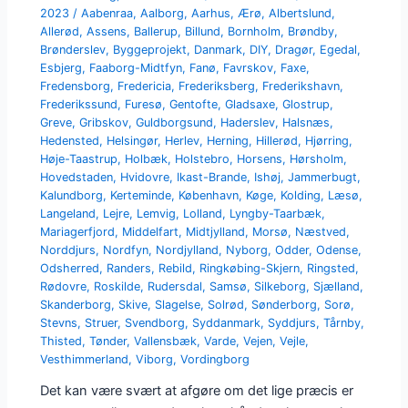
2023
/
Aabenraa
,
Aalborg
,
Aarhus
,
Ærø
,
Albertslund
,
Allerød
,
Assens
,
Ballerup
,
Billund
,
Bornholm
,
Brøndby
,
Brønderslev
,
Byggeprojekt
,
Danmark
,
DIY
,
Dragør
,
Egedal
,
Esbjerg
,
Faaborg-Midtfyn
,
Fanø
,
Favrskov
,
Faxe
,
Fredensborg
,
Fredericia
,
Frederiksberg
,
Frederikshavn
,
Frederikssund
,
Furesø
,
Gentofte
,
Gladsaxe
,
Glostrup
,
Greve
,
Gribskov
,
Guldborgsund
,
Haderslev
,
Halsnæs
,
Hedensted
,
Helsingør
,
Herlev
,
Herning
,
Hillerød
,
Hjørring
,
Høje-Taastrup
,
Holbæk
,
Holstebro
,
Horsens
,
Hørsholm
,
Hovedstaden
,
Hvidovre
,
Ikast-Brande
,
Ishøj
,
Jammerbugt
,
Kalundborg
,
Kerteminde
,
København
,
Køge
,
Kolding
,
Læsø
,
Langeland
,
Lejre
,
Lemvig
,
Lolland
,
Lyngby-Taarbæk
,
Mariagerfjord
,
Middelfart
,
Midtjylland
,
Morsø
,
Næstved
,
Norddjurs
,
Nordfyn
,
Nordjylland
,
Nyborg
,
Odder
,
Odense
,
Odsherred
,
Randers
,
Rebild
,
Ringkøbing-Skjern
,
Ringsted
,
Rødovre
,
Roskilde
,
Rudersdal
,
Samsø
,
Silkeborg
,
Sjælland
,
Skanderborg
,
Skive
,
Slagelse
,
Solrød
,
Sønderborg
,
Sorø
,
Stevns
,
Struer
,
Svendborg
,
Syddanmark
,
Syddjurs
,
Tårnby
,
Thisted
,
Tønder
,
Vallensbæk
,
Varde
,
Vejen
,
Vejle
,
Vesthimmerland
,
Viborg
,
Vordingborg
Det kan være svært at afgøre om det lige præcis er