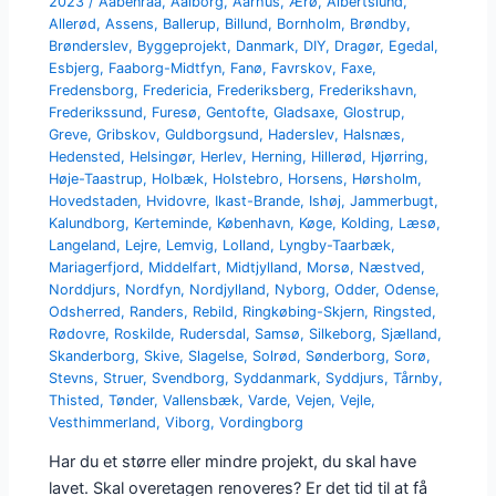
2023
/
Aabenraa
,
Aalborg
,
Aarhus
,
Ærø
,
Albertslund
,
Allerød
,
Assens
,
Ballerup
,
Billund
,
Bornholm
,
Brøndby
,
Brønderslev
,
Byggeprojekt
,
Danmark
,
DIY
,
Dragør
,
Egedal
,
Esbjerg
,
Faaborg-Midtfyn
,
Fanø
,
Favrskov
,
Faxe
,
Fredensborg
,
Fredericia
,
Frederiksberg
,
Frederikshavn
,
Frederikssund
,
Furesø
,
Gentofte
,
Gladsaxe
,
Glostrup
,
Greve
,
Gribskov
,
Guldborgsund
,
Haderslev
,
Halsnæs
,
Hedensted
,
Helsingør
,
Herlev
,
Herning
,
Hillerød
,
Hjørring
,
Høje-Taastrup
,
Holbæk
,
Holstebro
,
Horsens
,
Hørsholm
,
Hovedstaden
,
Hvidovre
,
Ikast-Brande
,
Ishøj
,
Jammerbugt
,
Kalundborg
,
Kerteminde
,
København
,
Køge
,
Kolding
,
Læsø
,
Langeland
,
Lejre
,
Lemvig
,
Lolland
,
Lyngby-Taarbæk
,
Mariagerfjord
,
Middelfart
,
Midtjylland
,
Morsø
,
Næstved
,
Norddjurs
,
Nordfyn
,
Nordjylland
,
Nyborg
,
Odder
,
Odense
,
Odsherred
,
Randers
,
Rebild
,
Ringkøbing-Skjern
,
Ringsted
,
Rødovre
,
Roskilde
,
Rudersdal
,
Samsø
,
Silkeborg
,
Sjælland
,
Skanderborg
,
Skive
,
Slagelse
,
Solrød
,
Sønderborg
,
Sorø
,
Stevns
,
Struer
,
Svendborg
,
Syddanmark
,
Syddjurs
,
Tårnby
,
Thisted
,
Tønder
,
Vallensbæk
,
Varde
,
Vejen
,
Vejle
,
Vesthimmerland
,
Viborg
,
Vordingborg
Har du et større eller mindre projekt, du skal have
lavet. Skal overetagen renoveres? Er det tid til at få