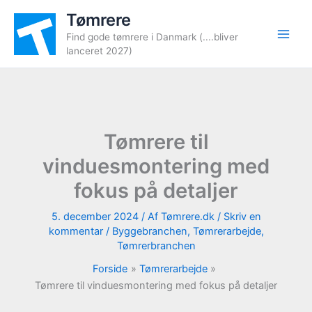
Gå
Tømrere
til
Find gode tømrere i Danmark (....bliver
indholdet
lanceret 2027)
Tømrere til
vinduesmontering med
fokus på detaljer
5. december 2024
/ Af
Tømrere.dk
/
Skriv en
kommentar
/
Byggebranchen
,
Tømrerarbejde
,
Tømrerbranchen
Forside
Tømrerarbejde
Tømrere til vinduesmontering med fokus på detaljer