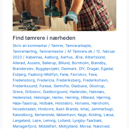
Find tømrere i nærheden
Skriv en kommentar
/
Tømrer
,
Tømrerarbejde
,
Tømrerlærling
,
Tømrermester
/ Af
Tømrere.dk
/
12. februar
2023
/
Aabenraa
,
Aalborg
,
Aarhus
,
Ærø
,
Albertslund
,
Allerød
,
Assens
,
Ballerup
,
Billund
,
Bornholm
,
Brøndby
,
Brønderslev
,
Byggeprojekt
,
Danmark
,
DIY
,
Dragør
,
Egedal
,
Esbjerg
,
Faaborg-Midtfyn
,
Fanø
,
Favrskov
,
Faxe
,
Fredensborg
,
Fredericia
,
Frederiksberg
,
Frederikshavn
,
Frederikssund
,
Furesø
,
Gentofte
,
Gladsaxe
,
Glostrup
,
Greve
,
Gribskov
,
Guldborgsund
,
Haderslev
,
Halsnæs
,
Hedensted
,
Helsingør
,
Herlev
,
Herning
,
Hillerød
,
Hjørring
,
Høje-Taastrup
,
Holbæk
,
Holstebro
,
Horsens
,
Hørsholm
,
Hovedstaden
,
Hvidovre
,
Ikast-Brande
,
Ishøj
,
Jammerbugt
,
Kalundborg
,
Kerteminde
,
København
,
Køge
,
Kolding
,
Læsø
,
Langeland
,
Lejre
,
Lemvig
,
Lolland
,
Lyngby-Taarbæk
,
Mariagerfjord
,
Middelfart
,
Midtjylland
,
Morsø
,
Næstved
,