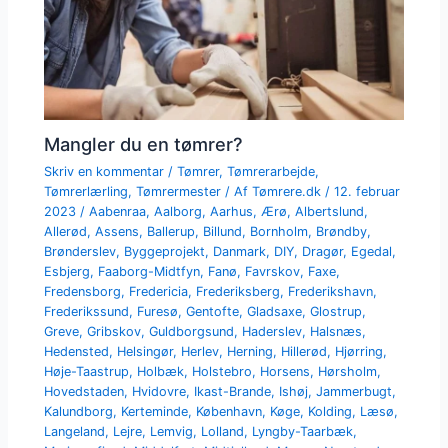
Mangler du en tømrer?
Skriv en kommentar
/
Tømrer
,
Tømrerarbejde
,
Tømrerlærling
,
Tømrermester
/ Af
Tømrere.dk
/
12. februar
2023
/
Aabenraa
,
Aalborg
,
Aarhus
,
Ærø
,
Albertslund
,
Allerød
,
Assens
,
Ballerup
,
Billund
,
Bornholm
,
Brøndby
,
Brønderslev
,
Byggeprojekt
,
Danmark
,
DIY
,
Dragør
,
Egedal
,
Esbjerg
,
Faaborg-Midtfyn
,
Fanø
,
Favrskov
,
Faxe
,
Fredensborg
,
Fredericia
,
Frederiksberg
,
Frederikshavn
,
Frederikssund
,
Furesø
,
Gentofte
,
Gladsaxe
,
Glostrup
,
Greve
,
Gribskov
,
Guldborgsund
,
Haderslev
,
Halsnæs
,
Hedensted
,
Helsingør
,
Herlev
,
Herning
,
Hillerød
,
Hjørring
,
Høje-Taastrup
,
Holbæk
,
Holstebro
,
Horsens
,
Hørsholm
,
Hovedstaden
,
Hvidovre
,
Ikast-Brande
,
Ishøj
,
Jammerbugt
,
Kalundborg
,
Kerteminde
,
København
,
Køge
,
Kolding
,
Læsø
,
Langeland
,
Lejre
,
Lemvig
,
Lolland
,
Lyngby-Taarbæk
,