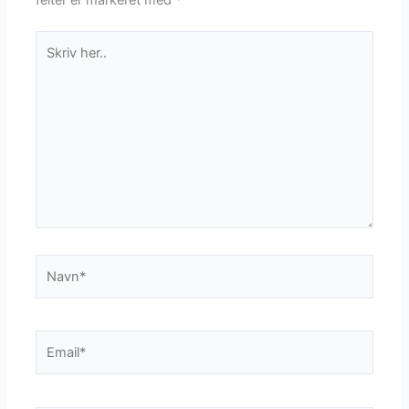
felter er markeret med
*
Skriv
her..
Navn*
Email*