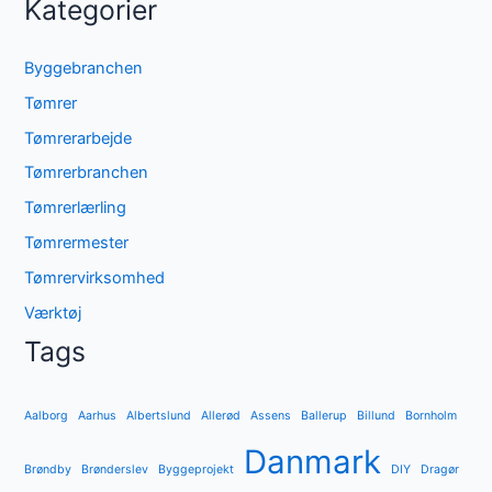
Kategorier
Byggebranchen
Tømrer
Tømrerarbejde
Tømrerbranchen
Tømrerlærling
Tømrermester
Tømrervirksomhed
Værktøj
Tags
Aalborg
Aarhus
Albertslund
Allerød
Assens
Ballerup
Billund
Bornholm
Danmark
Brøndby
Brønderslev
Byggeprojekt
DIY
Dragør