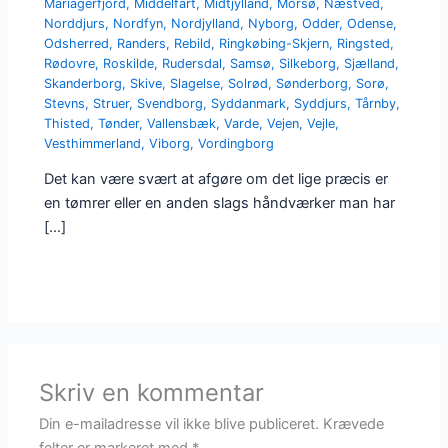
Mariagerfjord
,
Middelfart
,
Midtjylland
,
Morsø
,
Næstved
,
Norddjurs
,
Nordfyn
,
Nordjylland
,
Nyborg
,
Odder
,
Odense
,
Odsherred
,
Randers
,
Rebild
,
Ringkøbing-Skjern
,
Ringsted
,
Rødovre
,
Roskilde
,
Rudersdal
,
Samsø
,
Silkeborg
,
Sjælland
,
Skanderborg
,
Skive
,
Slagelse
,
Solrød
,
Sønderborg
,
Sorø
,
Stevns
,
Struer
,
Svendborg
,
Syddanmark
,
Syddjurs
,
Tårnby
,
Thisted
,
Tønder
,
Vallensbæk
,
Varde
,
Vejen
,
Vejle
,
Vesthimmerland
,
Viborg
,
Vordingborg
Det kan være svært at afgøre om det lige præcis er
en tømrer eller en anden slags håndværker man har
[…]
Skriv en kommentar
Din e-mailadresse vil ikke blive publiceret.
Krævede