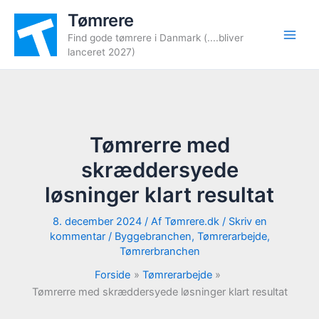
Gå
Tømrere
til
Find gode tømrere i Danmark (....bliver
indholdet
lanceret 2027)
Tømrerre med
skræddersyede
løsninger klart resultat
8. december 2024
/ Af
Tømrere.dk
/
Skriv en
kommentar
/
Byggebranchen
,
Tømrerarbejde
,
Tømrerbranchen
Forside
Tømrerarbejde
Tømrerre med skræddersyede løsninger klart resultat