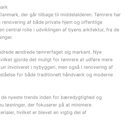
mark
 Danmark, der går tilbage til middelalderen. Tømrere har
g renovering af både private hjem og offentlige
n central rolle i udviklingen af byens arkitektur, fra de
inger.
rhundrede ændrede tømrerfaget sig markant. Nye
hvilket gjorde det muligt for tømrere at udføre mere
un involveret i nybyggeri, men også i renovering af
rståelse for både traditionelt håndværk og moderne
g de nyeste trends inden for bæredygtighed og
nu løsninger, der fokuserer på at minimere
aler, hvilket er blevet en vigtig del af