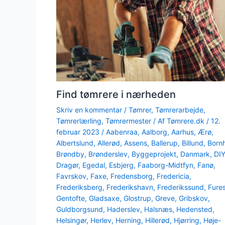
Find tømrere i nærheden
Skriv en kommentar
/
Tømrer
,
Tømrerarbejde
,
Tømrerlærling
,
Tømrermester
/ Af
Tømrere.dk
/
12.
februar 2023
/
Aabenraa
,
Aalborg
,
Aarhus
,
Ærø
,
Albertslund
,
Allerød
,
Assens
,
Ballerup
,
Billund
,
Born
Brøndby
,
Brønderslev
,
Byggeprojekt
,
Danmark
,
DI
Dragør
,
Egedal
,
Esbjerg
,
Faaborg-Midtfyn
,
Fanø
,
Favrskov
,
Faxe
,
Fredensborg
,
Fredericia
,
Frederiksberg
,
Frederikshavn
,
Frederikssund
,
Fure
Gentofte
,
Gladsaxe
,
Glostrup
,
Greve
,
Gribskov
,
Guldborgsund
,
Haderslev
,
Halsnæs
,
Hedensted
,
Helsingør
,
Herlev
,
Herning
,
Hillerød
,
Hjørring
,
Høje-