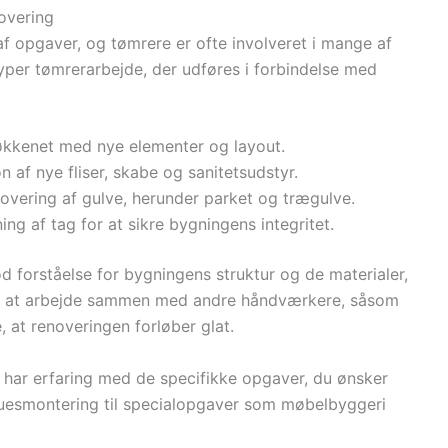
novering
af opgaver, og tømrere er ofte involveret i mange af
yper tømrerarbejde, der udføres i forbindelse med
økkenet med nye elementer og layout.
ion af nye fliser, skabe og sanitetsudstyr.
enovering af gulve, herunder parket og trægulve.
ning af tag for at sikre bygningens integritet.
d forståelse for bygningens struktur og de materialer,
til at arbejde sammen med andre håndværkere, såsom
e, at renoveringen forløber glat.
r har erfaring med de specifikke opgaver, du ønsker
nduesmontering til specialopgaver som møbelbyggeri