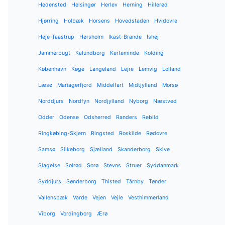
Hedensted
Helsingør
Herlev
Herning
Hillerød
Hjørring
Holbæk
Horsens
Hovedstaden
Hvidovre
Høje-Taastrup
Hørsholm
Ikast-Brande
Ishøj
Jammerbugt
Kalundborg
Kerteminde
Kolding
København
Køge
Langeland
Lejre
Lemvig
Lolland
Læsø
Mariagerfjord
Middelfart
Midtjylland
Morsø
Norddjurs
Nordfyn
Nordjylland
Nyborg
Næstved
Odder
Odense
Odsherred
Randers
Rebild
Ringkøbing-Skjern
Ringsted
Roskilde
Rødovre
Samsø
Silkeborg
Sjælland
Skanderborg
Skive
Slagelse
Solrød
Sorø
Stevns
Struer
Syddanmark
Syddjurs
Sønderborg
Thisted
Tårnby
Tønder
Vallensbæk
Varde
Vejen
Vejle
Vesthimmerland
Viborg
Vordingborg
Ærø