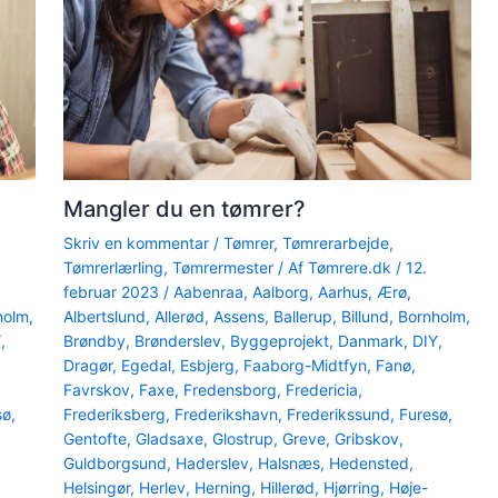
Mangler du en tømrer?
Skriv en kommentar
/
Tømrer
,
Tømrerarbejde
,
Tømrerlærling
,
Tømrermester
/ Af
Tømrere.dk
/
12.
februar 2023
/
Aabenraa
,
Aalborg
,
Aarhus
,
Ærø
,
holm
,
Albertslund
,
Allerød
,
Assens
,
Ballerup
,
Billund
,
Bornholm
,
Y
,
Brøndby
,
Brønderslev
,
Byggeprojekt
,
Danmark
,
DIY
,
Dragør
,
Egedal
,
Esbjerg
,
Faaborg-Midtfyn
,
Fanø
,
Favrskov
,
Faxe
,
Fredensborg
,
Fredericia
,
sø
,
Frederiksberg
,
Frederikshavn
,
Frederikssund
,
Furesø
,
Gentofte
,
Gladsaxe
,
Glostrup
,
Greve
,
Gribskov
,
Guldborgsund
,
Haderslev
,
Halsnæs
,
Hedensted
,
Helsingør
,
Herlev
,
Herning
,
Hillerød
,
Hjørring
,
Høje-