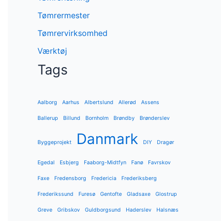
Tømrermester
Tømrervirksomhed
Værktøj
Tags
Aalborg
Aarhus
Albertslund
Allerød
Assens
Ballerup
Billund
Bornholm
Brøndby
Brønderslev
Danmark
Byggeprojekt
DIY
Dragør
Egedal
Esbjerg
Faaborg-Midtfyn
Fanø
Favrskov
Faxe
Fredensborg
Fredericia
Frederiksberg
Frederikssund
Furesø
Gentofte
Gladsaxe
Glostrup
Greve
Gribskov
Guldborgsund
Haderslev
Halsnæs