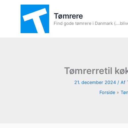
Gå
til
Tømrere
indholdet
Find gode tømrere i Danmark (....bliv
Tømrerretil k
21. december 2024
/ Af
Forside
Tøm