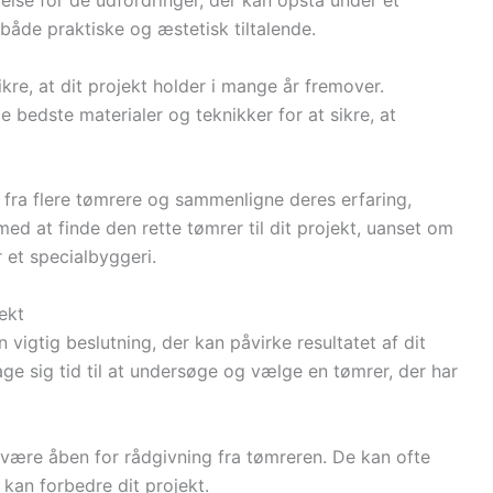
else for de udfordringer, der kan opstå under et
 både praktiske og æstetisk tiltalende.
kre, at dit projekt holder i mange år fremover.
de bedste materialer og teknikker for at sikre, at
 fra flere tømrere og sammenligne deres erfaring,
med at finde den rette tømrer til dit projekt, uanset om
r et specialbyggeri.
jekt
en vigtig beslutning, der kan påvirke resultatet af dit
tage sig tid til at undersøge og vælge en tømrer, der har
være åben for rådgivning fra tømreren. De kan ofte
 kan forbedre dit projekt.