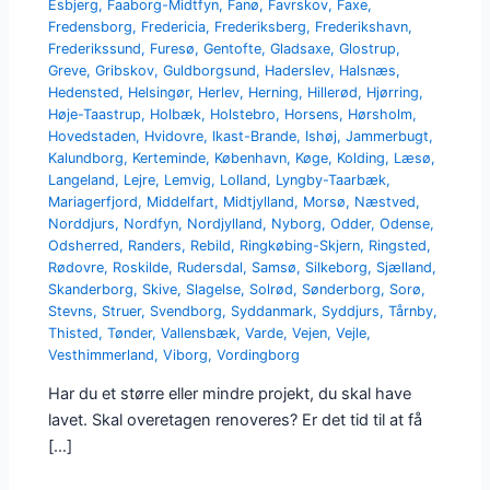
Esbjerg
,
Faaborg-Midtfyn
,
Fanø
,
Favrskov
,
Faxe
,
Fredensborg
,
Fredericia
,
Frederiksberg
,
Frederikshavn
,
Frederikssund
,
Furesø
,
Gentofte
,
Gladsaxe
,
Glostrup
,
Greve
,
Gribskov
,
Guldborgsund
,
Haderslev
,
Halsnæs
,
Hedensted
,
Helsingør
,
Herlev
,
Herning
,
Hillerød
,
Hjørring
,
Høje-Taastrup
,
Holbæk
,
Holstebro
,
Horsens
,
Hørsholm
,
Hovedstaden
,
Hvidovre
,
Ikast-Brande
,
Ishøj
,
Jammerbugt
,
Kalundborg
,
Kerteminde
,
København
,
Køge
,
Kolding
,
Læsø
,
Langeland
,
Lejre
,
Lemvig
,
Lolland
,
Lyngby-Taarbæk
,
Mariagerfjord
,
Middelfart
,
Midtjylland
,
Morsø
,
Næstved
,
Norddjurs
,
Nordfyn
,
Nordjylland
,
Nyborg
,
Odder
,
Odense
,
Odsherred
,
Randers
,
Rebild
,
Ringkøbing-Skjern
,
Ringsted
,
Rødovre
,
Roskilde
,
Rudersdal
,
Samsø
,
Silkeborg
,
Sjælland
,
Skanderborg
,
Skive
,
Slagelse
,
Solrød
,
Sønderborg
,
Sorø
,
Stevns
,
Struer
,
Svendborg
,
Syddanmark
,
Syddjurs
,
Tårnby
,
Thisted
,
Tønder
,
Vallensbæk
,
Varde
,
Vejen
,
Vejle
,
Vesthimmerland
,
Viborg
,
Vordingborg
Har du et større eller mindre projekt, du skal have
lavet. Skal overetagen renoveres? Er det tid til at få
[…]