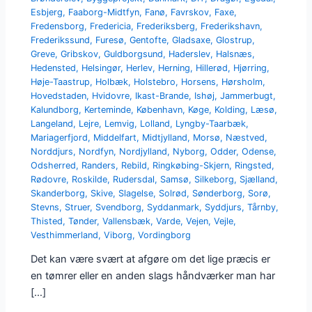
Esbjerg
,
Faaborg-Midtfyn
,
Fanø
,
Favrskov
,
Faxe
,
Fredensborg
,
Fredericia
,
Frederiksberg
,
Frederikshavn
,
Frederikssund
,
Furesø
,
Gentofte
,
Gladsaxe
,
Glostrup
,
Greve
,
Gribskov
,
Guldborgsund
,
Haderslev
,
Halsnæs
,
Hedensted
,
Helsingør
,
Herlev
,
Herning
,
Hillerød
,
Hjørring
,
Høje-Taastrup
,
Holbæk
,
Holstebro
,
Horsens
,
Hørsholm
,
Hovedstaden
,
Hvidovre
,
Ikast-Brande
,
Ishøj
,
Jammerbugt
,
Kalundborg
,
Kerteminde
,
København
,
Køge
,
Kolding
,
Læsø
,
Langeland
,
Lejre
,
Lemvig
,
Lolland
,
Lyngby-Taarbæk
,
Mariagerfjord
,
Middelfart
,
Midtjylland
,
Morsø
,
Næstved
,
Norddjurs
,
Nordfyn
,
Nordjylland
,
Nyborg
,
Odder
,
Odense
,
Odsherred
,
Randers
,
Rebild
,
Ringkøbing-Skjern
,
Ringsted
,
Rødovre
,
Roskilde
,
Rudersdal
,
Samsø
,
Silkeborg
,
Sjælland
,
Skanderborg
,
Skive
,
Slagelse
,
Solrød
,
Sønderborg
,
Sorø
,
Stevns
,
Struer
,
Svendborg
,
Syddanmark
,
Syddjurs
,
Tårnby
,
Thisted
,
Tønder
,
Vallensbæk
,
Varde
,
Vejen
,
Vejle
,
Vesthimmerland
,
Viborg
,
Vordingborg
Det kan være svært at afgøre om det lige præcis er
en tømrer eller en anden slags håndværker man har
[…]