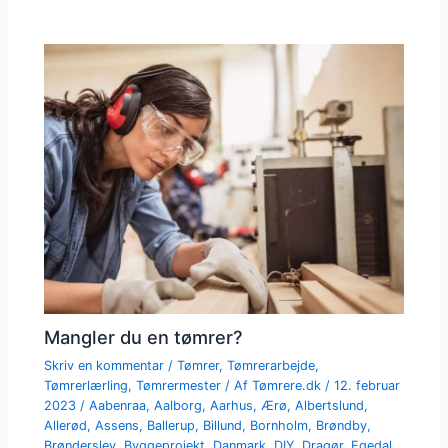
Mangler du en tømrer?
Skriv en kommentar
/
Tømrer
,
Tømrerarbejde
,
Tømrerlærling
,
Tømrermester
/ Af
Tømrere.dk
/
12. februar
2023
/
Aabenraa
,
Aalborg
,
Aarhus
,
Ærø
,
Albertslund
,
Allerød
,
Assens
,
Ballerup
,
Billund
,
Bornholm
,
Brøndby
,
Brønderslev
,
Byggeprojekt
,
Danmark
,
DIY
,
Dragør
,
Egedal
,