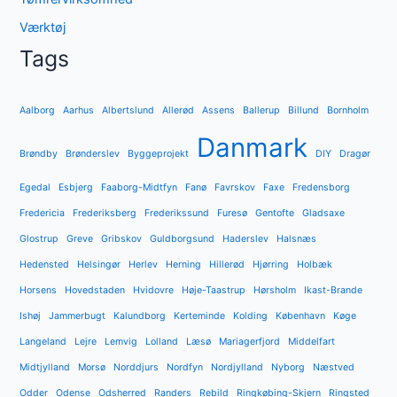
Værktøj
Tags
Aalborg
Aarhus
Albertslund
Allerød
Assens
Ballerup
Billund
Bornholm
Danmark
Brøndby
Brønderslev
Byggeprojekt
DIY
Dragør
Egedal
Esbjerg
Faaborg-Midtfyn
Fanø
Favrskov
Faxe
Fredensborg
Fredericia
Frederiksberg
Frederikssund
Furesø
Gentofte
Gladsaxe
Glostrup
Greve
Gribskov
Guldborgsund
Haderslev
Halsnæs
Hedensted
Helsingør
Herlev
Herning
Hillerød
Hjørring
Holbæk
Horsens
Hovedstaden
Hvidovre
Høje-Taastrup
Hørsholm
Ikast-Brande
Ishøj
Jammerbugt
Kalundborg
Kerteminde
Kolding
København
Køge
Langeland
Lejre
Lemvig
Lolland
Læsø
Mariagerfjord
Middelfart
Midtjylland
Morsø
Norddjurs
Nordfyn
Nordjylland
Nyborg
Næstved
Odder
Odense
Odsherred
Randers
Rebild
Ringkøbing-Skjern
Ringsted