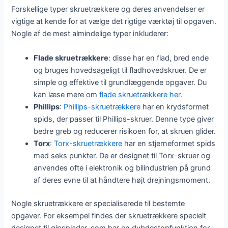
Forskellige typer skruetrækkere og deres anvendelser er
vigtige at kende for at vælge det rigtige værktøj til opgaven.
Nogle af de mest almindelige typer inkluderer:
Flade skruetrækkere
: disse har en flad, bred ende
og bruges hovedsageligt til fladhovedskruer. De er
simple og effektive til grundlæggende opgaver. Du
kan læse mere om
flade skruetrækkere her
.
Phillips
:
Phillips-skruetrækkere
har en krydsformet
spids, der passer til Phillips-skruer. Denne type giver
bedre greb og reducerer risikoen for, at skruen glider.
Torx
:
Torx-skruetrækkere
har en stjerneformet spids
med seks punkter. De er designet til Torx-skruer og
anvendes ofte i elektronik og bilindustrien på grund
af deres evne til at håndtere højt drejningsmoment.
Nogle skruetrækkere er specialiserede til bestemte
opgaver. For eksempel findes der skruetrækkere specielt
designet til gipsplader, som har en dybdestopfunktion for