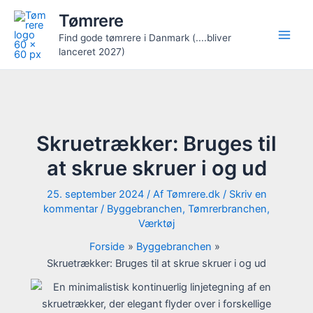
Gå
Tømrere
til
Find gode tømrere i Danmark (....bliver
indholdet
lanceret 2027)
Skruetrækker: Bruges til
at skrue skruer i og ud
25. september 2024
/ Af
Tømrere.dk
/
Skriv en
kommentar
/
Byggebranchen
,
Tømrerbranchen
,
Værktøj
Forside
Byggebranchen
Skruetrækker: Bruges til at skrue skruer i og ud