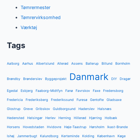
Tømrermester
Tømrervirksomhed
Værktøj
Tags
Aalborg
Aarhus
Albertslund
Allerød
Assens
Ballerup
Billund
Bornholm
Danmark
Brøndby
Brønderslev
Byggeprojekt
DIY
Dragør
Egedal
Esbjerg
Faaborg-Midtfyn
Fanø
Favrskov
Faxe
Fredensborg
Fredericia
Frederiksberg
Frederikssund
Furesø
Gentofte
Gladsaxe
Glostrup
Greve
Gribskov
Guldborgsund
Haderslev
Halsnæs
Hedensted
Helsingør
Herlev
Herning
Hillerød
Hjørring
Holbæk
Horsens
Hovedstaden
Hvidovre
Høje-Taastrup
Hørsholm
Ikast-Brande
Ishøj
Jammerbugt
Kalundborg
Kerteminde
Kolding
København
Køge