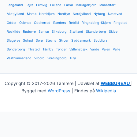
Langeland
Lejre
Lemvig
Lolland
Læsø
Mariagerfjord
Middelfart
Midtjylland
Morsø
Norddjurs
Nordfyn
Nordjylland
Nyborg
Næstved
Odder
Odense
Odsherred
Randers
Rebild
Ringkøbing-Skjern
Ringsted
Roskilde
Rødovre
Samsø
Silkeborg
Sjælland
Skanderborg
Skive
Slagelse
Solrød
Sorø
Stevns
Struer
Syddanmark
Syddjurs
Sønderborg
Thisted
Tårnby
Tønder
Vallensbæk
Varde
Vejen
Vejle
Vesthimmerland
Viborg
Vordingborg
Ærø
Copyright © 2017-2026 Tømrere | Udviklet af
WEBBUREAU
|
Bygget med
WordPress
| Findes på
Wikipedia