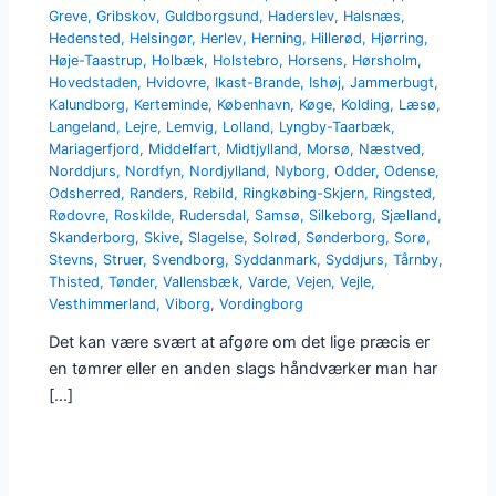
Greve
,
Gribskov
,
Guldborgsund
,
Haderslev
,
Halsnæs
,
Hedensted
,
Helsingør
,
Herlev
,
Herning
,
Hillerød
,
Hjørring
,
Høje-Taastrup
,
Holbæk
,
Holstebro
,
Horsens
,
Hørsholm
,
Hovedstaden
,
Hvidovre
,
Ikast-Brande
,
Ishøj
,
Jammerbugt
,
Kalundborg
,
Kerteminde
,
København
,
Køge
,
Kolding
,
Læsø
,
Langeland
,
Lejre
,
Lemvig
,
Lolland
,
Lyngby-Taarbæk
,
Mariagerfjord
,
Middelfart
,
Midtjylland
,
Morsø
,
Næstved
,
Norddjurs
,
Nordfyn
,
Nordjylland
,
Nyborg
,
Odder
,
Odense
,
Odsherred
,
Randers
,
Rebild
,
Ringkøbing-Skjern
,
Ringsted
,
Rødovre
,
Roskilde
,
Rudersdal
,
Samsø
,
Silkeborg
,
Sjælland
,
Skanderborg
,
Skive
,
Slagelse
,
Solrød
,
Sønderborg
,
Sorø
,
Stevns
,
Struer
,
Svendborg
,
Syddanmark
,
Syddjurs
,
Tårnby
,
Thisted
,
Tønder
,
Vallensbæk
,
Varde
,
Vejen
,
Vejle
,
Vesthimmerland
,
Viborg
,
Vordingborg
Det kan være svært at afgøre om det lige præcis er
en tømrer eller en anden slags håndværker man har
[…]