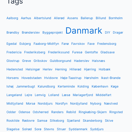
Tags
Aalborg
Aarhus
Albertslund
Allerød
Assens
Ballerup
Billund
Bornholm
Danmark
Brøndby
Brønderslev
Byggeprojekt
DIY
Dragør
Egedal
Esbjerg
Faaborg-Midtfyn
Fanø
Favrskov
Faxe
Fredensborg
Fredericia
Frederiksberg
Frederikssund
Furesø
Gentofte
Gladsaxe
Glostrup
Greve
Gribskov
Guldborgsund
Haderslev
Halsnæs
Hedensted
Helsingør
Herlev
Herning
Hillerød
Hjørring
Holbæk
Horsens
Hovedstaden
Hvidovre
Høje-Taastrup
Hørsholm
Ikast-Brande
Ishøj
Jammerbugt
Kalundborg
Kerteminde
Kolding
København
Køge
Langeland
Lejre
Lemvig
Lolland
Læsø
Mariagerfjord
Middelfart
Midtjylland
Morsø
Norddjurs
Nordfyn
Nordjylland
Nyborg
Næstved
Odder
Odense
Odsherred
Randers
Rebild
Ringkøbing-Skjern
Ringsted
Roskilde
Rødovre
Samsø
Silkeborg
Sjælland
Skanderborg
Skive
Slagelse
Solrød
Sorø
Stevns
Struer
Syddanmark
Syddjurs