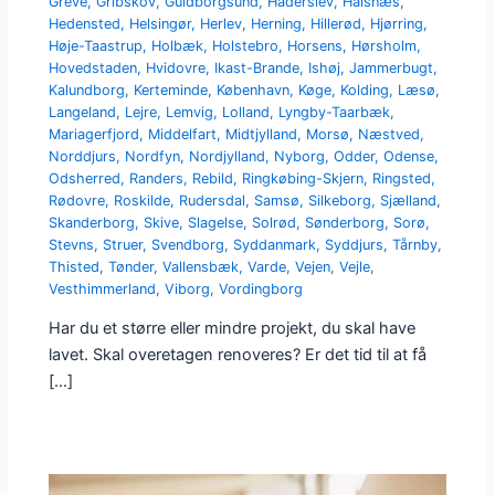
Greve
,
Gribskov
,
Guldborgsund
,
Haderslev
,
Halsnæs
,
Hedensted
,
Helsingør
,
Herlev
,
Herning
,
Hillerød
,
Hjørring
,
Høje-Taastrup
,
Holbæk
,
Holstebro
,
Horsens
,
Hørsholm
,
Hovedstaden
,
Hvidovre
,
Ikast-Brande
,
Ishøj
,
Jammerbugt
,
Kalundborg
,
Kerteminde
,
København
,
Køge
,
Kolding
,
Læsø
,
Langeland
,
Lejre
,
Lemvig
,
Lolland
,
Lyngby-Taarbæk
,
Mariagerfjord
,
Middelfart
,
Midtjylland
,
Morsø
,
Næstved
,
Norddjurs
,
Nordfyn
,
Nordjylland
,
Nyborg
,
Odder
,
Odense
,
Odsherred
,
Randers
,
Rebild
,
Ringkøbing-Skjern
,
Ringsted
,
Rødovre
,
Roskilde
,
Rudersdal
,
Samsø
,
Silkeborg
,
Sjælland
,
Skanderborg
,
Skive
,
Slagelse
,
Solrød
,
Sønderborg
,
Sorø
,
Stevns
,
Struer
,
Svendborg
,
Syddanmark
,
Syddjurs
,
Tårnby
,
Thisted
,
Tønder
,
Vallensbæk
,
Varde
,
Vejen
,
Vejle
,
Vesthimmerland
,
Viborg
,
Vordingborg
Har du et større eller mindre projekt, du skal have
lavet. Skal overetagen renoveres? Er det tid til at få
[…]