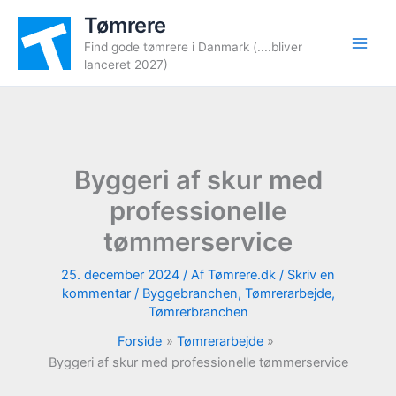
Gå
Tømrere
til
Find gode tømrere i Danmark (....bliver
indholdet
lanceret 2027)
Byggeri af skur med
professionelle
tømmerservice
25. december 2024
/ Af
Tømrere.dk
/
Skriv en
kommentar
/
Byggebranchen
,
Tømrerarbejde
,
Tømrerbranchen
Forside
Tømrerarbejde
Byggeri af skur med professionelle tømmerservice