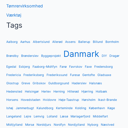
Tømrervirksomhed
Værktøj
Tags
Aalborg
Aarhus
Albertslund
Allerød
Assens
Ballerup
Billund
Bornholm
Danmark
Brøndby
Brønderslev
Byggeprojekt
DIY
Dragør
Egedal
Esbjerg
Faaborg-Midtfyn
Fanø
Favrskov
Faxe
Fredensborg
Fredericia
Frederiksberg
Frederikssund
Furesø
Gentofte
Gladsaxe
Glostrup
Greve
Gribskov
Guldborgsund
Haderslev
Halsnæs
Hedensted
Helsingør
Herlev
Herning
Hillerød
Hjørring
Holbæk
Horsens
Hovedstaden
Hvidovre
Høje-Taastrup
Hørsholm
Ikast-Brande
Ishøj
Jammerbugt
Kalundborg
Kerteminde
Kolding
København
Køge
Langeland
Lejre
Lemvig
Lolland
Læsø
Mariagerfjord
Middelfart
Midtjylland
Morsø
Norddjurs
Nordfyn
Nordjylland
Nyborg
Næstved