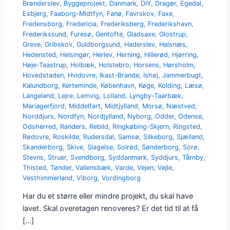
Brønderslev
,
Byggeprojekt
,
Danmark
,
DIY
,
Dragør
,
Egedal
,
Esbjerg
,
Faaborg-Midtfyn
,
Fanø
,
Favrskov
,
Faxe
,
Fredensborg
,
Fredericia
,
Frederiksberg
,
Frederikshavn
,
Frederikssund
,
Furesø
,
Gentofte
,
Gladsaxe
,
Glostrup
,
Greve
,
Gribskov
,
Guldborgsund
,
Haderslev
,
Halsnæs
,
Hedensted
,
Helsingør
,
Herlev
,
Herning
,
Hillerød
,
Hjørring
,
Høje-Taastrup
,
Holbæk
,
Holstebro
,
Horsens
,
Hørsholm
,
Hovedstaden
,
Hvidovre
,
Ikast-Brande
,
Ishøj
,
Jammerbugt
,
Kalundborg
,
Kerteminde
,
København
,
Køge
,
Kolding
,
Læsø
,
Langeland
,
Lejre
,
Lemvig
,
Lolland
,
Lyngby-Taarbæk
,
Mariagerfjord
,
Middelfart
,
Midtjylland
,
Morsø
,
Næstved
,
Norddjurs
,
Nordfyn
,
Nordjylland
,
Nyborg
,
Odder
,
Odense
,
Odsherred
,
Randers
,
Rebild
,
Ringkøbing-Skjern
,
Ringsted
,
Rødovre
,
Roskilde
,
Rudersdal
,
Samsø
,
Silkeborg
,
Sjælland
,
Skanderborg
,
Skive
,
Slagelse
,
Solrød
,
Sønderborg
,
Sorø
,
Stevns
,
Struer
,
Svendborg
,
Syddanmark
,
Syddjurs
,
Tårnby
,
Thisted
,
Tønder
,
Vallensbæk
,
Varde
,
Vejen
,
Vejle
,
Vesthimmerland
,
Viborg
,
Vordingborg
Har du et større eller mindre projekt, du skal have
lavet. Skal overetagen renoveres? Er det tid til at få
[…]