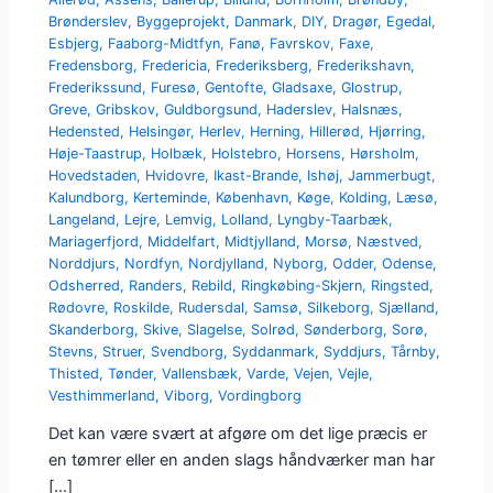
Brønderslev
,
Byggeprojekt
,
Danmark
,
DIY
,
Dragør
,
Egedal
,
Esbjerg
,
Faaborg-Midtfyn
,
Fanø
,
Favrskov
,
Faxe
,
Fredensborg
,
Fredericia
,
Frederiksberg
,
Frederikshavn
,
Frederikssund
,
Furesø
,
Gentofte
,
Gladsaxe
,
Glostrup
,
Greve
,
Gribskov
,
Guldborgsund
,
Haderslev
,
Halsnæs
,
Hedensted
,
Helsingør
,
Herlev
,
Herning
,
Hillerød
,
Hjørring
,
Høje-Taastrup
,
Holbæk
,
Holstebro
,
Horsens
,
Hørsholm
,
Hovedstaden
,
Hvidovre
,
Ikast-Brande
,
Ishøj
,
Jammerbugt
,
Kalundborg
,
Kerteminde
,
København
,
Køge
,
Kolding
,
Læsø
,
Langeland
,
Lejre
,
Lemvig
,
Lolland
,
Lyngby-Taarbæk
,
Mariagerfjord
,
Middelfart
,
Midtjylland
,
Morsø
,
Næstved
,
Norddjurs
,
Nordfyn
,
Nordjylland
,
Nyborg
,
Odder
,
Odense
,
Odsherred
,
Randers
,
Rebild
,
Ringkøbing-Skjern
,
Ringsted
,
Rødovre
,
Roskilde
,
Rudersdal
,
Samsø
,
Silkeborg
,
Sjælland
,
Skanderborg
,
Skive
,
Slagelse
,
Solrød
,
Sønderborg
,
Sorø
,
Stevns
,
Struer
,
Svendborg
,
Syddanmark
,
Syddjurs
,
Tårnby
,
Thisted
,
Tønder
,
Vallensbæk
,
Varde
,
Vejen
,
Vejle
,
Vesthimmerland
,
Viborg
,
Vordingborg
Det kan være svært at afgøre om det lige præcis er
en tømrer eller en anden slags håndværker man har
[…]