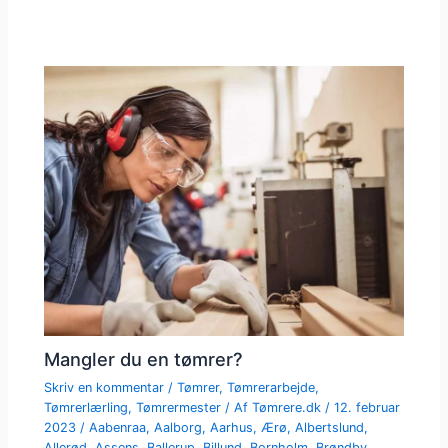
Mangler du en tømrer?
Skriv en kommentar
/
Tømrer
,
Tømrerarbejde
,
Tømrerlærling
,
Tømrermester
/ Af
Tømrere.dk
/
12. februar
2023
/
Aabenraa
,
Aalborg
,
Aarhus
,
Ærø
,
Albertslund
,
Allerød
,
Assens
,
Ballerup
,
Billund
,
Bornholm
,
Brøndby
,