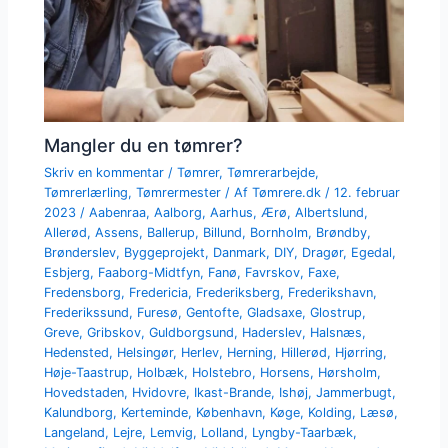
Mangler du en tømrer?
Skriv en kommentar
/
Tømrer
,
Tømrerarbejde
,
Tømrerlærling
,
Tømrermester
/ Af
Tømrere.dk
/
12. februar
2023
/
Aabenraa
,
Aalborg
,
Aarhus
,
Ærø
,
Albertslund
,
Allerød
,
Assens
,
Ballerup
,
Billund
,
Bornholm
,
Brøndby
,
Brønderslev
,
Byggeprojekt
,
Danmark
,
DIY
,
Dragør
,
Egedal
,
Esbjerg
,
Faaborg-Midtfyn
,
Fanø
,
Favrskov
,
Faxe
,
Fredensborg
,
Fredericia
,
Frederiksberg
,
Frederikshavn
,
Frederikssund
,
Furesø
,
Gentofte
,
Gladsaxe
,
Glostrup
,
Greve
,
Gribskov
,
Guldborgsund
,
Haderslev
,
Halsnæs
,
Hedensted
,
Helsingør
,
Herlev
,
Herning
,
Hillerød
,
Hjørring
,
Høje-Taastrup
,
Holbæk
,
Holstebro
,
Horsens
,
Hørsholm
,
Hovedstaden
,
Hvidovre
,
Ikast-Brande
,
Ishøj
,
Jammerbugt
,
Kalundborg
,
Kerteminde
,
København
,
Køge
,
Kolding
,
Læsø
,
Langeland
,
Lejre
,
Lemvig
,
Lolland
,
Lyngby-Taarbæk
,