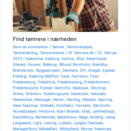
Find tømrere i nærheden
Skriv en kommentar
/
Tømrer
,
Tømrerarbejde
,
Tømrerlærling
,
Tømrermester
/ Af
Tømrere.dk
/
12. februar
2023
/
Aabenraa
,
Aalborg
,
Aarhus
,
Ærø
,
Albertslund
,
Allerød
,
Assens
,
Ballerup
,
Billund
,
Bornholm
,
Brøndby
,
Brønderslev
,
Byggeprojekt
,
Danmark
,
DIY
,
Dragør
,
Egedal
,
Esbjerg
,
Faaborg-Midtfyn
,
Fanø
,
Favrskov
,
Faxe
,
Fredensborg
,
Fredericia
,
Frederiksberg
,
Frederikshavn
,
Frederikssund
,
Furesø
,
Gentofte
,
Gladsaxe
,
Glostrup
,
Greve
,
Gribskov
,
Guldborgsund
,
Haderslev
,
Halsnæs
,
Hedensted
,
Helsingør
,
Herlev
,
Herning
,
Hillerød
,
Hjørring
,
Høje-Taastrup
,
Holbæk
,
Holstebro
,
Horsens
,
Hørsholm
,
Hovedstaden
,
Hvidovre
,
Ikast-Brande
,
Ishøj
,
Jammerbugt
,
Kalundborg
,
Kerteminde
,
København
,
Køge
,
Kolding
,
Læsø
,
Langeland
,
Lejre
,
Lemvig
,
Lolland
,
Lyngby-Taarbæk
,
Mariagerfjord
,
Middelfart
,
Midtjylland
,
Morsø
,
Næstved
,