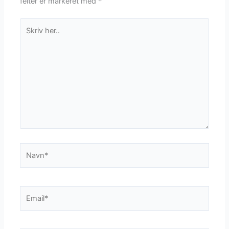
felter er markeret med
*
Skriv
her..
Navn*
Email*