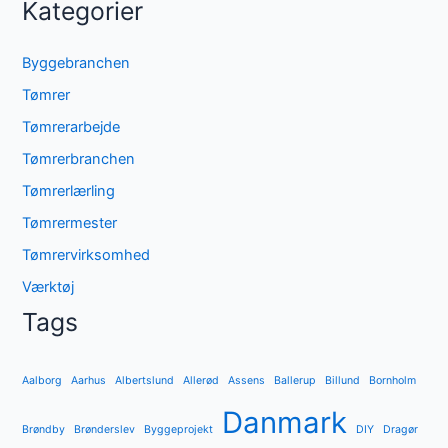
Kategorier
Byggebranchen
Tømrer
Tømrerarbejde
Tømrerbranchen
Tømrerlærling
Tømrermester
Tømrervirksomhed
Værktøj
Tags
Aalborg
Aarhus
Albertslund
Allerød
Assens
Ballerup
Billund
Bornholm
Danmark
Brøndby
Brønderslev
Byggeprojekt
DIY
Dragør