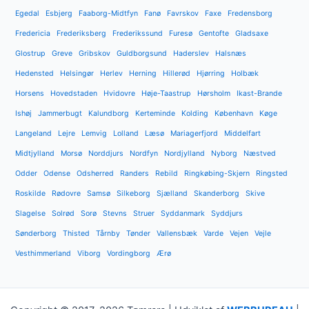
Egedal
Esbjerg
Faaborg-Midtfyn
Fanø
Favrskov
Faxe
Fredensborg
Fredericia
Frederiksberg
Frederikssund
Furesø
Gentofte
Gladsaxe
Glostrup
Greve
Gribskov
Guldborgsund
Haderslev
Halsnæs
Hedensted
Helsingør
Herlev
Herning
Hillerød
Hjørring
Holbæk
Horsens
Hovedstaden
Hvidovre
Høje-Taastrup
Hørsholm
Ikast-Brande
Ishøj
Jammerbugt
Kalundborg
Kerteminde
Kolding
København
Køge
Langeland
Lejre
Lemvig
Lolland
Læsø
Mariagerfjord
Middelfart
Midtjylland
Morsø
Norddjurs
Nordfyn
Nordjylland
Nyborg
Næstved
Odder
Odense
Odsherred
Randers
Rebild
Ringkøbing-Skjern
Ringsted
Roskilde
Rødovre
Samsø
Silkeborg
Sjælland
Skanderborg
Skive
Slagelse
Solrød
Sorø
Stevns
Struer
Syddanmark
Syddjurs
Sønderborg
Thisted
Tårnby
Tønder
Vallensbæk
Varde
Vejen
Vejle
Vesthimmerland
Viborg
Vordingborg
Ærø