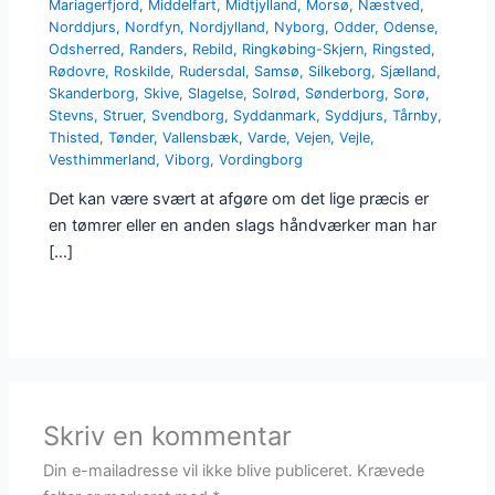
Mariagerfjord
,
Middelfart
,
Midtjylland
,
Morsø
,
Næstved
,
Norddjurs
,
Nordfyn
,
Nordjylland
,
Nyborg
,
Odder
,
Odense
,
Odsherred
,
Randers
,
Rebild
,
Ringkøbing-Skjern
,
Ringsted
,
Rødovre
,
Roskilde
,
Rudersdal
,
Samsø
,
Silkeborg
,
Sjælland
,
Skanderborg
,
Skive
,
Slagelse
,
Solrød
,
Sønderborg
,
Sorø
,
Stevns
,
Struer
,
Svendborg
,
Syddanmark
,
Syddjurs
,
Tårnby
,
Thisted
,
Tønder
,
Vallensbæk
,
Varde
,
Vejen
,
Vejle
,
Vesthimmerland
,
Viborg
,
Vordingborg
Det kan være svært at afgøre om det lige præcis er
en tømrer eller en anden slags håndværker man har
[…]
Skriv en kommentar
Din e-mailadresse vil ikke blive publiceret.
Krævede