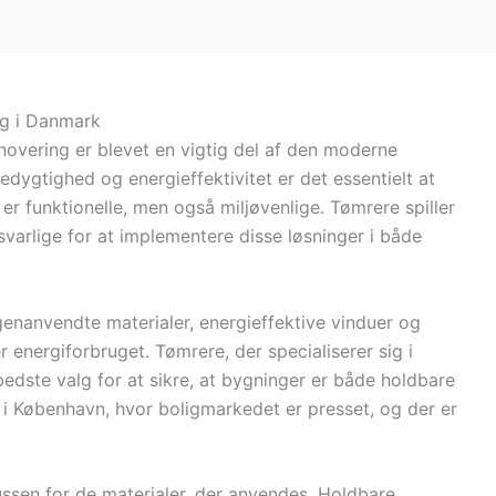
ng i Danmark
novering er blevet en vigtig del af den moderne
ygtighed og energieffektivitet er det essentielt at
er funktionelle, men også miljøvenlige. Tømrere spiller
nsvarlige for at implementere disse løsninger i både
enanvendte materialer, energieffektive vinduer og
r energiforbruget. Tømrere, der specialiserer sig i
dste valg for at sikre, at bygninger er både holdbare
t i København, hvor boligmarkedet er presset, og der er
ussen for de materialer, der anvendes. Holdbare