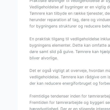
Praktiske løsninger til vedligeholdelse af b
Vedligeholdelse af bygninger er en vigtig del
Tømrere kan tilbyde en række tjenester, de
herunder reparation af tag, døre og vindu
for bygningens strukturer og reducere beho
En praktisk tilgang til vedligeholdelse inkl
bygningens elementer. Dette kan omfatte at
døre samt slid på gulve. Tømrere kan hjælpe
bliver alvorlige.
Det er også vigtigt at overveje, hvordan 
vedligeholdelse. Tømrere kan rådgive om is
der kan reducere energiforbruget og forbe
Fremtidige tendenser inden for tømrerarbe
Fremtiden for tømrerarbejde og byggeri se
bæredygtighed. Der er en stigende interess