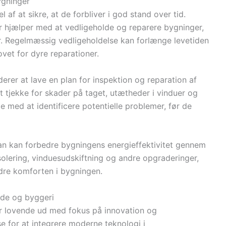
ygninger
 af at sikre, at de forbliver i god stand over tid.
r hjælper med at vedligeholde og reparere bygninger,
er. Regelmæssig vedligeholdelse kan forlænge levetiden
vet for dyre reparationer.
uderer at lave en plan for inspektion og reparation af
 tjekke for skader på taget, utætheder i vinduer og
 med at identificere potentielle problemer, før de
man kan forbedre bygningens energieffektivitet gennem
olering, vinduesudskiftning og andre opgraderinger,
dre komforten i bygningen.
jde og byggeri
r lovende ud med fokus på innovation og
e for at integrere moderne teknologi i