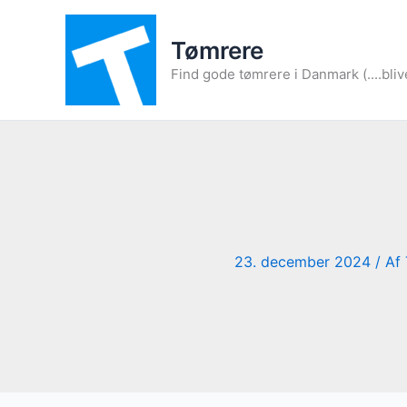
Gå
til
Tømrere
indholdet
Find gode tømrere i Danmark (....bliv
23. december 2024
/ Af