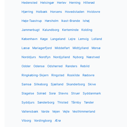
Hedensted
Helsingør
Herlev
Herning
Hillerød
Hjørring
Holbæk
Horsens
Hovedstaden
Hvidovre
Høje-Taastrup
Hørsholm
Ikast-Brande
Ishøj
Jammerbugt
Kalundborg
Kerteminde
Kolding
København
Køge
Langeland
Lejre
Lemvig
Lolland
Læsø
Mariagerfjord
Middelfart
Midtjylland
Morsø
Norddjurs
Nordfyn
Nordjylland
Nyborg
Næstved
Odder
Odense
Odsherred
Randers
Rebild
Ringkøbing-Skjern
Ringsted
Roskilde
Rødovre
Samsø
Silkeborg
Sjælland
Skanderborg
Skive
Slagelse
Solrød
Sorø
Stevns
Struer
Syddanmark
Syddjurs
Sønderborg
Thisted
Tårnby
Tønder
Vallensbæk
Varde
Vejen
Vejle
Vesthimmerland
Viborg
Vordingborg
Ærø