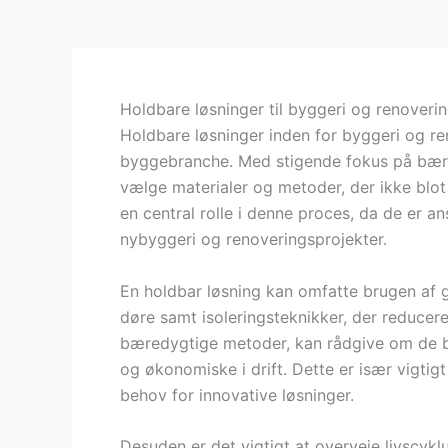
Holdbare løsninger til byggeri og renoveri
Holdbare løsninger inden for byggeri og re
byggebranche. Med stigende fokus på bæred
vælge materialer og metoder, der ikke blot 
en central rolle i denne proces, da de er a
nybyggeri og renoveringsprojekter.
En holdbar løsning kan omfatte brugen af g
døre samt isoleringsteknikker, der reducere
bæredygtige metoder, kan rådgive om de be
og økonomiske i drift. Dette er især vigtig
behov for innovative løsninger.
Desuden er det vigtigt at overveje livscykl