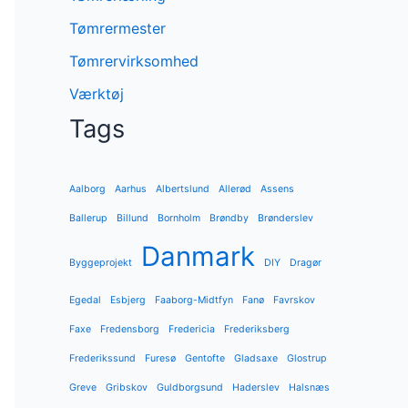
Tømrermester
Tømrervirksomhed
Værktøj
Tags
Aalborg
Aarhus
Albertslund
Allerød
Assens
Ballerup
Billund
Bornholm
Brøndby
Brønderslev
Danmark
Byggeprojekt
DIY
Dragør
Egedal
Esbjerg
Faaborg-Midtfyn
Fanø
Favrskov
Faxe
Fredensborg
Fredericia
Frederiksberg
Frederikssund
Furesø
Gentofte
Gladsaxe
Glostrup
Greve
Gribskov
Guldborgsund
Haderslev
Halsnæs