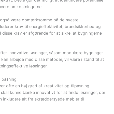
ktivt. Dette gør det muligt at identificere potentielle
ucere omkostningerne.
al også være opmærksomme på de nyeste
uderer krav til energieffektivitet, brandsikkerhed og
 disse krav er afgørende for at sikre, at bygningerne
efter innovative løsninger, såsom modulære bygninger
kan arbejde med disse metoder, vil være i stand til at
ingseffektive løsninger.
ilpasning
 ofte en høj grad af kreativitet og tilpasning.
skal kunne tænke innovativt for at finde løsninger, der
 inkludere alt fra skræddersyede møbler til