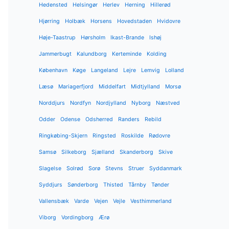
Hedensted
Helsingør
Herlev
Herning
Hillerød
Hjørring
Holbæk
Horsens
Hovedstaden
Hvidovre
Høje-Taastrup
Hørsholm
Ikast-Brande
Ishøj
Jammerbugt
Kalundborg
Kerteminde
Kolding
København
Køge
Langeland
Lejre
Lemvig
Lolland
Læsø
Mariagerfjord
Middelfart
Midtjylland
Morsø
Norddjurs
Nordfyn
Nordjylland
Nyborg
Næstved
Odder
Odense
Odsherred
Randers
Rebild
Ringkøbing-Skjern
Ringsted
Roskilde
Rødovre
Samsø
Silkeborg
Sjælland
Skanderborg
Skive
Slagelse
Solrød
Sorø
Stevns
Struer
Syddanmark
Syddjurs
Sønderborg
Thisted
Tårnby
Tønder
Vallensbæk
Varde
Vejen
Vejle
Vesthimmerland
Viborg
Vordingborg
Ærø