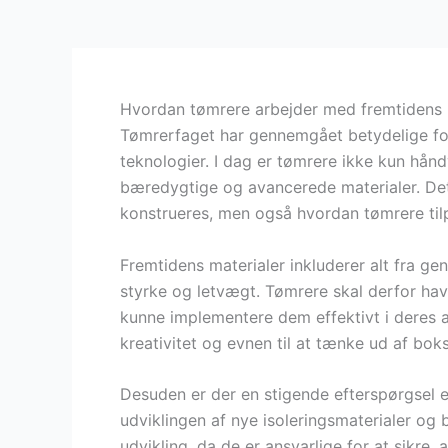
Hvordan tømrere arbejder med fremtidens 
Tømrerfaget har gennemgået betydelige for
teknologier. I dag er tømrere ikke kun hå
bæredygtige og avancerede materialer. Det
konstrueres, men også hvordan tømrere tilp
Fremtidens materialer inkluderer alt fra ge
styrke og letvægt. Tømrere skal derfor hav
kunne implementere dem effektivt i deres 
kreativitet og evnen til at tænke ud af bok
Desuden er der en stigende efterspørgsel eft
udviklingen af nye isoleringsmaterialer og 
udvikling, da de er ansvarlige for at sikre