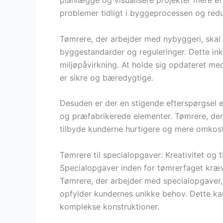
planlægge og visualisere projekter mere effe
problemer tidligt i byggeprocessen og red
Tømrere, der arbejder med nybyggeri, sk
byggestandarder og reguleringer. Dette inkl
miljøpåvirkning. At holde sig opdateret med
er sikre og bæredygtige.
Desuden er der en stigende efterspørgsel 
og præfabrikerede elementer. Tømrere, der 
tilbyde kunderne hurtigere og mere omkostn
Tømrere til specialopgaver: Kreativitet og t
Specialopgaver inden for tømrerfaget kræver
Tømrere, der arbejder med specialopgaver, 
opfylder kundernes unikke behov. Dette kan
komplekse konstruktioner.