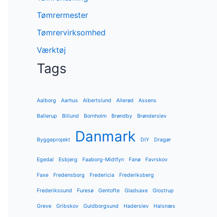
Tømrermester
Tømrervirksomhed
Værktøj
Tags
Aalborg
Aarhus
Albertslund
Allerød
Assens
Ballerup
Billund
Bornholm
Brøndby
Brønderslev
Danmark
Byggeprojekt
DIY
Dragør
Egedal
Esbjerg
Faaborg-Midtfyn
Fanø
Favrskov
Faxe
Fredensborg
Fredericia
Frederiksberg
Frederikssund
Furesø
Gentofte
Gladsaxe
Glostrup
Greve
Gribskov
Guldborgsund
Haderslev
Halsnæs