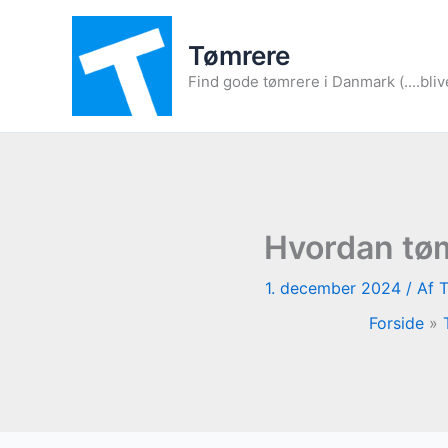
Gå
til
Tømrere
indholdet
Find gode tømrere i Danmark (....bliv
Hvordan tøm
1. december 2024
/ Af
T
Forside