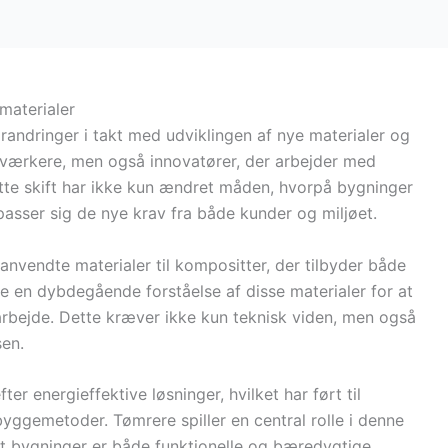
materialer
andringer i takt med udviklingen af nye materialer og
ndværkere, men også innovatører, der arbejder med
te skift har ikke kun ændret måden, hvorpå bygninger
asser sig de nye krav fra både kunder og miljøet.
nanvendte materialer til kompositter, der tilbyder både
e en dybdegående forståelse af disse materialer for at
arbejde. Dette kræver ikke kun teknisk viden, men også
sen.
er energieffektive løsninger, hvilket har ført til
byggemetoder. Tømrere spiller en central rolle i denne
, at bygninger er både funktionelle og bæredygtige.