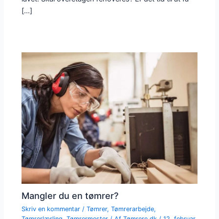
[…]
Mangler du en tømrer?
Skriv en kommentar
/
Tømrer
,
Tømrerarbejde
,
Tømrerlærling
,
Tømrermester
/ Af
Tømrere.dk
/
12. februar