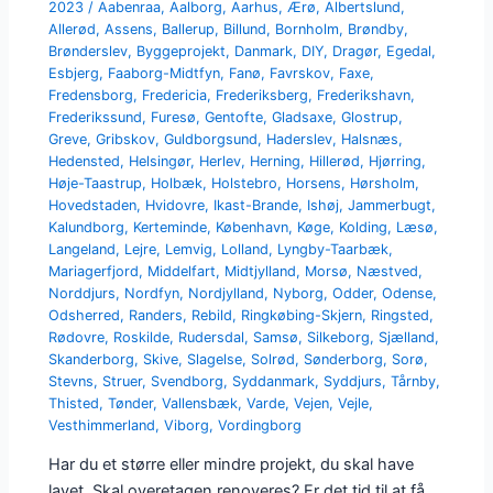
2023
/
Aabenraa
,
Aalborg
,
Aarhus
,
Ærø
,
Albertslund
,
Allerød
,
Assens
,
Ballerup
,
Billund
,
Bornholm
,
Brøndby
,
Brønderslev
,
Byggeprojekt
,
Danmark
,
DIY
,
Dragør
,
Egedal
,
Esbjerg
,
Faaborg-Midtfyn
,
Fanø
,
Favrskov
,
Faxe
,
Fredensborg
,
Fredericia
,
Frederiksberg
,
Frederikshavn
,
Frederikssund
,
Furesø
,
Gentofte
,
Gladsaxe
,
Glostrup
,
Greve
,
Gribskov
,
Guldborgsund
,
Haderslev
,
Halsnæs
,
Hedensted
,
Helsingør
,
Herlev
,
Herning
,
Hillerød
,
Hjørring
,
Høje-Taastrup
,
Holbæk
,
Holstebro
,
Horsens
,
Hørsholm
,
Hovedstaden
,
Hvidovre
,
Ikast-Brande
,
Ishøj
,
Jammerbugt
,
Kalundborg
,
Kerteminde
,
København
,
Køge
,
Kolding
,
Læsø
,
Langeland
,
Lejre
,
Lemvig
,
Lolland
,
Lyngby-Taarbæk
,
Mariagerfjord
,
Middelfart
,
Midtjylland
,
Morsø
,
Næstved
,
Norddjurs
,
Nordfyn
,
Nordjylland
,
Nyborg
,
Odder
,
Odense
,
Odsherred
,
Randers
,
Rebild
,
Ringkøbing-Skjern
,
Ringsted
,
Rødovre
,
Roskilde
,
Rudersdal
,
Samsø
,
Silkeborg
,
Sjælland
,
Skanderborg
,
Skive
,
Slagelse
,
Solrød
,
Sønderborg
,
Sorø
,
Stevns
,
Struer
,
Svendborg
,
Syddanmark
,
Syddjurs
,
Tårnby
,
Thisted
,
Tønder
,
Vallensbæk
,
Varde
,
Vejen
,
Vejle
,
Vesthimmerland
,
Viborg
,
Vordingborg
Har du et større eller mindre projekt, du skal have
lavet. Skal overetagen renoveres? Er det tid til at få