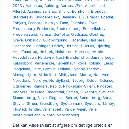
2023
/
Aabenraa
,
Aalborg
,
Aarhus
,
Ærø
,
Albertslund
,
Allerød
,
Assens
,
Ballerup
,
Billund
,
Bornholm
,
Brøndby
,
Brønderslev
,
Byggeprojekt
,
Danmark
,
DIY
,
Dragør
,
Egedal
,
Esbjerg
,
Faaborg-Midtfyn
,
Fanø
,
Favrskov
,
Faxe
,
Fredensborg
,
Fredericia
,
Frederiksberg
,
Frederikshavn
,
Frederikssund
,
Furesø
,
Gentofte
,
Gladsaxe
,
Glostrup
,
Greve
,
Gribskov
,
Guldborgsund
,
Haderslev
,
Halsnæs
,
Hedensted
,
Helsingør
,
Herlev
,
Herning
,
Hillerød
,
Hjørring
,
Høje-Taastrup
,
Holbæk
,
Holstebro
,
Horsens
,
Hørsholm
,
Hovedstaden
,
Hvidovre
,
Ikast-Brande
,
Ishøj
,
Jammerbugt
,
Kalundborg
,
Kerteminde
,
København
,
Køge
,
Kolding
,
Læsø
,
Langeland
,
Lejre
,
Lemvig
,
Lolland
,
Lyngby-Taarbæk
,
Mariagerfjord
,
Middelfart
,
Midtjylland
,
Morsø
,
Næstved
,
Norddjurs
,
Nordfyn
,
Nordjylland
,
Nyborg
,
Odder
,
Odense
,
Odsherred
,
Randers
,
Rebild
,
Ringkøbing-Skjern
,
Ringsted
,
Rødovre
,
Roskilde
,
Rudersdal
,
Samsø
,
Silkeborg
,
Sjælland
,
Skanderborg
,
Skive
,
Slagelse
,
Solrød
,
Sønderborg
,
Sorø
,
Stevns
,
Struer
,
Svendborg
,
Syddanmark
,
Syddjurs
,
Tårnby
,
Thisted
,
Tønder
,
Vallensbæk
,
Varde
,
Vejen
,
Vejle
,
Vesthimmerland
,
Viborg
,
Vordingborg
Det kan være svært at afgøre om det lige præcis er