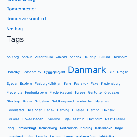
Tømrermester
Tømrervirksomhed
Værktøj
Tags
Aalborg
Aarhus
Albertslund
Allerød
Assens
Ballerup
Billund
Bornholm
Danmark
Brøndby
Brønderslev
Byggeprojekt
DIY
Dragør
Egedal
Esbjerg
Faaborg-Midtfyn
Fanø
Favrskov
Faxe
Fredensborg
Fredericia
Frederiksberg
Frederikssund
Furesø
Gentofte
Gladsaxe
Glostrup
Greve
Gribskov
Guldborgsund
Haderslev
Halsnæs
Hedensted
Helsingør
Herlev
Herning
Hillerød
Hjørring
Holbæk
Horsens
Hovedstaden
Hvidovre
Høje-Taastrup
Hørsholm
Ikast-Brande
Ishøj
Jammerbugt
Kalundborg
Kerteminde
Kolding
København
Køge
Langeland
Lejre
Lemvig
Lolland
Læsø
Mariagerfjord
Middelfart