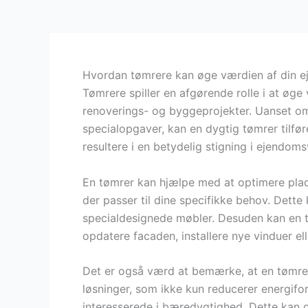
Hvordan tømrere kan øge værdien af din 
Tømrere spiller en afgørende rolle i at ø
renoverings- og byggeprojekter. Uanset om 
specialopgaver, kan en dygtig tømrer tilføre
resultere i en betydelig stigning i ejendoms
En tømrer kan hjælpe med at optimere plad
der passer til dine specifikke behov. Dette 
specialdesignede møbler. Desuden kan en 
opdatere facaden, installere nye vinduer el
Det er også værd at bemærke, at en tømre
løsninger, som ikke kun reducerer energifo
interesserede i bæredygtighed. Dette kan o