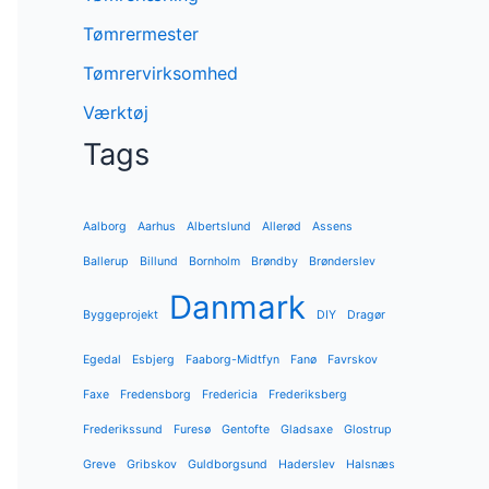
Tømrermester
Tømrervirksomhed
Værktøj
Tags
Aalborg
Aarhus
Albertslund
Allerød
Assens
Ballerup
Billund
Bornholm
Brøndby
Brønderslev
Danmark
Byggeprojekt
DIY
Dragør
Egedal
Esbjerg
Faaborg-Midtfyn
Fanø
Favrskov
Faxe
Fredensborg
Fredericia
Frederiksberg
Frederikssund
Furesø
Gentofte
Gladsaxe
Glostrup
Greve
Gribskov
Guldborgsund
Haderslev
Halsnæs