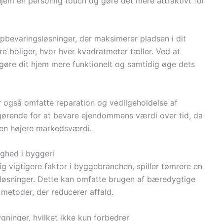
hjem en personlig touch og gøre det mere attraktivt for
bevaringsløsninger, der maksimerer pladsen i dit
re boliger, hvor hver kvadratmeter tæller. Ved at
gøre dit hjem mere funktionelt og samtidig øge dets
også omfatte reparation og vedligeholdelse af
fgørende for at bevare ejendommens værdi over tid, da
 en højere markedsværdi.
ghed i byggeri
g vigtigere faktor i byggebranchen, spiller tømrere en
e løsninger. Dette kan omfatte brugen af bæredygtige
g metoder, der reducerer affald.
ninger, hvilket ikke kun forbedrer