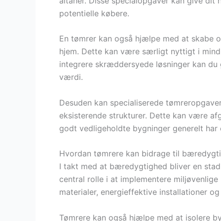
altaner. Disse specialopgaver kan give dit 
potentielle købere.
En tømrer kan også hjælpe med at skabe op
hjem. Dette kan være særligt nyttigt i mind
integrere skræddersyede løsninger kan du 
værdi.
Desuden kan specialiserede tømreropgaver 
eksisterende strukturer. Dette kan være a
godt vedligeholdte bygninger generelt har
Hvordan tømrere kan bidrage til bæredygti
I takt med at bæredygtighed bliver en stadi
central rolle i at implementere miljøvenlig
materialer, energieffektive installationer o
Tømrere kan også hjælpe med at isolere byg