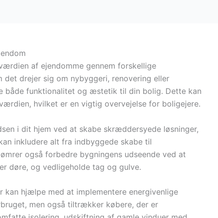
ejendom
ge værdien af ejendomme gennem forskellige
det drejer sig om nybyggeri, renovering eller
 både funktionalitet og æstetik til din bolig. Dette kan
værdien, hvilket er en vigtig overvejelse for boligejere.
sen i dit hjem ved at skabe skræddersyede løsninger,
kan inkludere alt fra indbyggede skabe til
tømrer også forbedre bygningens udseende ved at
ler døre, og vedligeholde tag og gulve.
r kan hjælpe med at implementere energivenlige
rbruget, men også tiltrækker købere, der er
mfatte isolering, udskiftning af gamle vinduer med