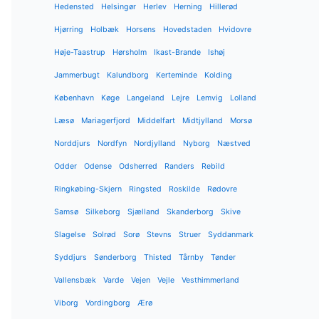
Hedensted
Helsingør
Herlev
Herning
Hillerød
Hjørring
Holbæk
Horsens
Hovedstaden
Hvidovre
Høje-Taastrup
Hørsholm
Ikast-Brande
Ishøj
Jammerbugt
Kalundborg
Kerteminde
Kolding
København
Køge
Langeland
Lejre
Lemvig
Lolland
Læsø
Mariagerfjord
Middelfart
Midtjylland
Morsø
Norddjurs
Nordfyn
Nordjylland
Nyborg
Næstved
Odder
Odense
Odsherred
Randers
Rebild
Ringkøbing-Skjern
Ringsted
Roskilde
Rødovre
Samsø
Silkeborg
Sjælland
Skanderborg
Skive
Slagelse
Solrød
Sorø
Stevns
Struer
Syddanmark
Syddjurs
Sønderborg
Thisted
Tårnby
Tønder
Vallensbæk
Varde
Vejen
Vejle
Vesthimmerland
Viborg
Vordingborg
Ærø