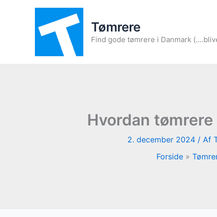
Gå
til
Tømrere
indholdet
Find gode tømrere i Danmark (....bliv
Hvordan tømrere 
2. december 2024
/ Af
Forside
Tømrer