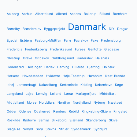
Aalborg
Aarhus
Albertslund
Allerød
Assens
Ballerup
Billund
Bornholm
Danmark
Brøndby
Brønderslev
Byggeprojekt
DIY
Dragør
Egedal
Esbjerg
Faaborg-Midtfyn
Fanø
Favrskov
Faxe
Fredensborg
Fredericia
Frederiksberg
Frederikssund
Furesø
Gentofte
Gladsaxe
Glostrup
Greve
Gribskov
Guldborgsund
Haderslev
Halsnæs
Hedensted
Helsingør
Herlev
Herning
Hillerød
Hjørring
Holbæk
Horsens
Hovedstaden
Hvidovre
Høje-Taastrup
Hørsholm
Ikast-Brande
Ishøj
Jammerbugt
Kalundborg
Kerteminde
Kolding
København
Køge
Langeland
Lejre
Lemvig
Lolland
Læsø
Mariagerfjord
Middelfart
Midtjylland
Morsø
Norddjurs
Nordfyn
Nordjylland
Nyborg
Næstved
Odder
Odense
Odsherred
Randers
Rebild
Ringkøbing-Skjern
Ringsted
Roskilde
Rødovre
Samsø
Silkeborg
Sjælland
Skanderborg
Skive
Slagelse
Solrød
Sorø
Stevns
Struer
Syddanmark
Syddjurs