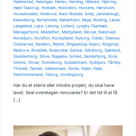
Hedensted
,
Helsingør
,
Herlev
,
Herning
,
Hillerød
,
Hjørring
,
Høje-Taastrup
,
Holbæk
,
Holstebro
,
Horsens
,
Hørsholm
,
Hovedstaden
,
Hvidovre
,
Ikast-Brande
,
Ishøj
,
Jammerbugt
,
Kalundborg
,
Kerteminde
,
København
,
Køge
,
Kolding
,
Læsø
,
Langeland
,
Lejre
,
Lemvig
,
Lolland
,
Lyngby-Taarbæk
,
Mariagerfjord
,
Middelfart
,
Midtjylland
,
Morsø
,
Næstved
,
Norddjurs
,
Nordfyn
,
Nordjylland
,
Nyborg
,
Odder
,
Odense
,
Odsherred
,
Randers
,
Rebild
,
Ringkøbing-Skjern
,
Ringsted
,
Rødovre
,
Roskilde
,
Rudersdal
,
Samsø
,
Silkeborg
,
Sjælland
,
Skanderborg
,
Skive
,
Slagelse
,
Solrød
,
Sønderborg
,
Sorø
,
Stevns
,
Struer
,
Svendborg
,
Syddanmark
,
Syddjurs
,
Tårnby
,
Thisted
,
Tønder
,
Vallensbæk
,
Varde
,
Vejen
,
Vejle
,
Vesthimmerland
,
Viborg
,
Vordingborg
Har du et større eller mindre projekt, du skal have
lavet. Skal overetagen renoveres? Er det tid til at få
[…]