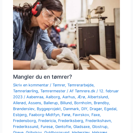
Mangler du en tømrer?
Skriv en kommentar
/
Tømrer
,
Tømrerarbejde
,
Tømrerlærling
,
Tømrermester
/ Af
Tømrere.dk
/
12. februar
2023
/
Aabenraa
,
Aalborg
,
Aarhus
,
Ærø
,
Albertslund
,
Allerød
,
Assens
,
Ballerup
,
Billund
,
Bornholm
,
Brøndby
,
Brønderslev
,
Byggeprojekt
,
Danmark
,
DIY
,
Dragør
,
Egedal
,
Esbjerg
,
Faaborg-Midtfyn
,
Fanø
,
Favrskov
,
Faxe
,
Fredensborg
,
Fredericia
,
Frederiksberg
,
Frederikshavn
,
Frederikssund
,
Furesø
,
Gentofte
,
Gladsaxe
,
Glostrup
,
Greve
,
Gribskov
,
Guldborgsund
,
Haderslev
,
Halsnæs
,