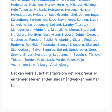
Hedensted
,
Helsingør
,
Herlev
,
Herning
,
Hillerød
,
Hjørring
,
Høje-Taastrup
,
Holbæk
,
Holstebro
,
Horsens
,
Hørsholm
,
Hovedstaden
,
Hvidovre
,
Ikast-Brande
,
Ishøj
,
Jammerbugt
,
Kalundborg
,
Kerteminde
,
København
,
Køge
,
Kolding
,
Læsø
,
Langeland
,
Lejre
,
Lemvig
,
Lolland
,
Lyngby-Taarbæk
,
Mariagerfjord
,
Middelfart
,
Midtjylland
,
Morsø
,
Næstved
,
Norddjurs
,
Nordfyn
,
Nordjylland
,
Nyborg
,
Odder
,
Odense
,
Odsherred
,
Randers
,
Rebild
,
Ringkøbing-Skjern
,
Ringsted
,
Rødovre
,
Roskilde
,
Rudersdal
,
Samsø
,
Silkeborg
,
Sjælland
,
Skanderborg
,
Skive
,
Slagelse
,
Solrød
,
Sønderborg
,
Sorø
,
Stevns
,
Struer
,
Svendborg
,
Syddanmark
,
Syddjurs
,
Tårnby
,
Thisted
,
Tønder
,
Vallensbæk
,
Varde
,
Vejen
,
Vejle
,
Vesthimmerland
,
Viborg
,
Vordingborg
Det kan være svært at afgøre om det lige præcis er
en tømrer eller en anden slags håndværker man har
[…]