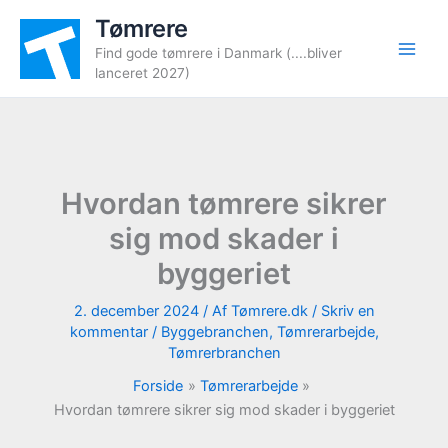
Gå
Tømrere
til
Find gode tømrere i Danmark (....bliver
indholdet
lanceret 2027)
Hvordan tømrere sikrer
sig mod skader i
byggeriet
2. december 2024
/ Af
Tømrere.dk
/
Skriv en
kommentar
/
Byggebranchen
,
Tømrerarbejde
,
Tømrerbranchen
Forside
Tømrerarbejde
Hvordan tømrere sikrer sig mod skader i byggeriet