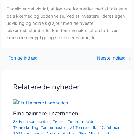
Endelig er det vigtigt, at tømrere fortsætter med at fokusere
på sikkerhed og uddannelse. Ved at investere i deres egen
udvikling og holde sig ajour med de nyeste
sikkerhedsstandarder kan tømrere sikre, at de forbliver
konkurrencedygtige og sikre i deres arbejde.
←
Forrige Indlæg
Næste Indlæg
→
Relaterede nyheder
Find tømrere i nærheden
Skriv en kommentar
/
Tømrer
,
Tømrerarbejde
,
Tømrerlærling
,
Tømrermester
/ Af
Tømrere.dk
/
12. februar
2023
/
Aabenraa
,
Aalborg
,
Aarhus
,
Ærø
,
Albertslund
,