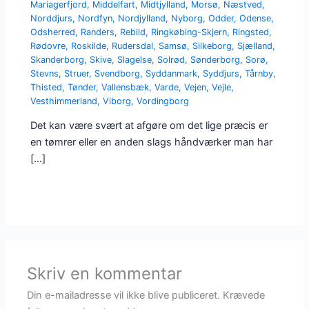
Mariagerfjord
,
Middelfart
,
Midtjylland
,
Morsø
,
Næstved
,
Norddjurs
,
Nordfyn
,
Nordjylland
,
Nyborg
,
Odder
,
Odense
,
Odsherred
,
Randers
,
Rebild
,
Ringkøbing-Skjern
,
Ringsted
,
Rødovre
,
Roskilde
,
Rudersdal
,
Samsø
,
Silkeborg
,
Sjælland
,
Skanderborg
,
Skive
,
Slagelse
,
Solrød
,
Sønderborg
,
Sorø
,
Stevns
,
Struer
,
Svendborg
,
Syddanmark
,
Syddjurs
,
Tårnby
,
Thisted
,
Tønder
,
Vallensbæk
,
Varde
,
Vejen
,
Vejle
,
Vesthimmerland
,
Viborg
,
Vordingborg
Det kan være svært at afgøre om det lige præcis er
en tømrer eller en anden slags håndværker man har
[…]
Skriv en kommentar
Din e-mailadresse vil ikke blive publiceret.
Krævede