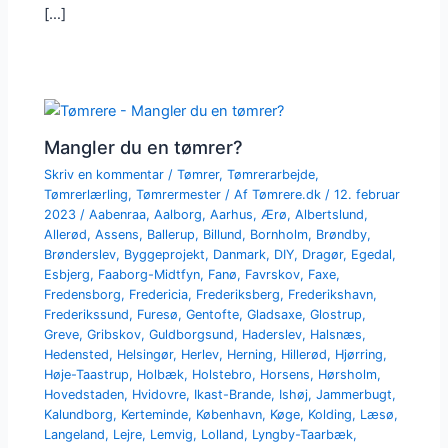
[…]
Mangler du en tømrer?
Skriv en kommentar
/
Tømrer
,
Tømrerarbejde
,
Tømrerlærling
,
Tømrermester
/ Af
Tømrere.dk
/
12. februar
2023
/
Aabenraa
,
Aalborg
,
Aarhus
,
Ærø
,
Albertslund
,
Allerød
,
Assens
,
Ballerup
,
Billund
,
Bornholm
,
Brøndby
,
Brønderslev
,
Byggeprojekt
,
Danmark
,
DIY
,
Dragør
,
Egedal
,
Esbjerg
,
Faaborg-Midtfyn
,
Fanø
,
Favrskov
,
Faxe
,
Fredensborg
,
Fredericia
,
Frederiksberg
,
Frederikshavn
,
Frederikssund
,
Furesø
,
Gentofte
,
Gladsaxe
,
Glostrup
,
Greve
,
Gribskov
,
Guldborgsund
,
Haderslev
,
Halsnæs
,
Hedensted
,
Helsingør
,
Herlev
,
Herning
,
Hillerød
,
Hjørring
,
Høje-Taastrup
,
Holbæk
,
Holstebro
,
Horsens
,
Hørsholm
,
Hovedstaden
,
Hvidovre
,
Ikast-Brande
,
Ishøj
,
Jammerbugt
,
Kalundborg
,
Kerteminde
,
København
,
Køge
,
Kolding
,
Læsø
,
Langeland
,
Lejre
,
Lemvig
,
Lolland
,
Lyngby-Taarbæk
,