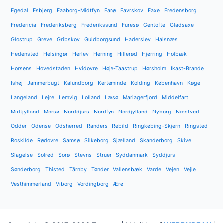
Egedal
Esbjerg
Faaborg-Midtfyn
Fanø
Favrskov
Faxe
Fredensborg
Fredericia
Frederiksberg
Frederikssund
Furesø
Gentofte
Gladsaxe
Glostrup
Greve
Gribskov
Guldborgsund
Haderslev
Halsnæs
Hedensted
Helsingør
Herlev
Herning
Hillerød
Hjørring
Holbæk
Horsens
Hovedstaden
Hvidovre
Høje-Taastrup
Hørsholm
Ikast-Brande
Ishøj
Jammerbugt
Kalundborg
Kerteminde
Kolding
København
Køge
Langeland
Lejre
Lemvig
Lolland
Læsø
Mariagerfjord
Middelfart
Midtjylland
Morsø
Norddjurs
Nordfyn
Nordjylland
Nyborg
Næstved
Odder
Odense
Odsherred
Randers
Rebild
Ringkøbing-Skjern
Ringsted
Roskilde
Rødovre
Samsø
Silkeborg
Sjælland
Skanderborg
Skive
Slagelse
Solrød
Sorø
Stevns
Struer
Syddanmark
Syddjurs
Sønderborg
Thisted
Tårnby
Tønder
Vallensbæk
Varde
Vejen
Vejle
Vesthimmerland
Viborg
Vordingborg
Ærø