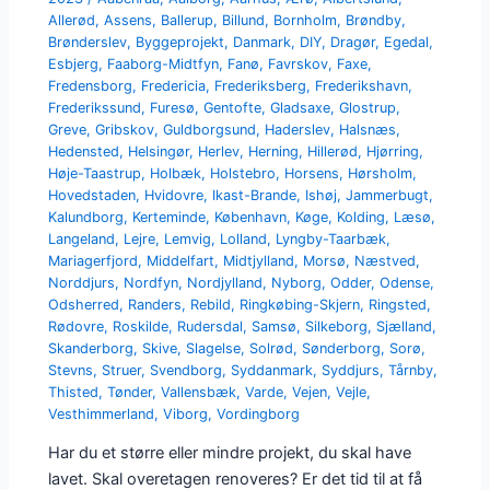
Allerød
,
Assens
,
Ballerup
,
Billund
,
Bornholm
,
Brøndby
,
Brønderslev
,
Byggeprojekt
,
Danmark
,
DIY
,
Dragør
,
Egedal
,
Esbjerg
,
Faaborg-Midtfyn
,
Fanø
,
Favrskov
,
Faxe
,
Fredensborg
,
Fredericia
,
Frederiksberg
,
Frederikshavn
,
Frederikssund
,
Furesø
,
Gentofte
,
Gladsaxe
,
Glostrup
,
Greve
,
Gribskov
,
Guldborgsund
,
Haderslev
,
Halsnæs
,
Hedensted
,
Helsingør
,
Herlev
,
Herning
,
Hillerød
,
Hjørring
,
Høje-Taastrup
,
Holbæk
,
Holstebro
,
Horsens
,
Hørsholm
,
Hovedstaden
,
Hvidovre
,
Ikast-Brande
,
Ishøj
,
Jammerbugt
,
Kalundborg
,
Kerteminde
,
København
,
Køge
,
Kolding
,
Læsø
,
Langeland
,
Lejre
,
Lemvig
,
Lolland
,
Lyngby-Taarbæk
,
Mariagerfjord
,
Middelfart
,
Midtjylland
,
Morsø
,
Næstved
,
Norddjurs
,
Nordfyn
,
Nordjylland
,
Nyborg
,
Odder
,
Odense
,
Odsherred
,
Randers
,
Rebild
,
Ringkøbing-Skjern
,
Ringsted
,
Rødovre
,
Roskilde
,
Rudersdal
,
Samsø
,
Silkeborg
,
Sjælland
,
Skanderborg
,
Skive
,
Slagelse
,
Solrød
,
Sønderborg
,
Sorø
,
Stevns
,
Struer
,
Svendborg
,
Syddanmark
,
Syddjurs
,
Tårnby
,
Thisted
,
Tønder
,
Vallensbæk
,
Varde
,
Vejen
,
Vejle
,
Vesthimmerland
,
Viborg
,
Vordingborg
Har du et større eller mindre projekt, du skal have
lavet. Skal overetagen renoveres? Er det tid til at få