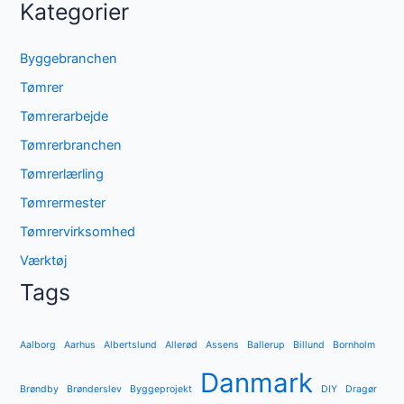
Kategorier
Byggebranchen
Tømrer
Tømrerarbejde
Tømrerbranchen
Tømrerlærling
Tømrermester
Tømrervirksomhed
Værktøj
Tags
Aalborg
Aarhus
Albertslund
Allerød
Assens
Ballerup
Billund
Bornholm
Danmark
Brøndby
Brønderslev
Byggeprojekt
DIY
Dragør