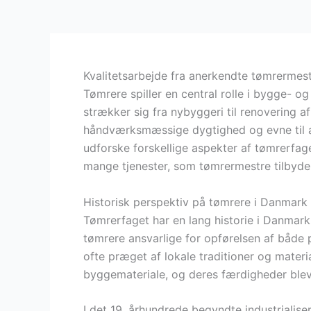
Kvalitetsarbejde fra anerkendte tømrermes
Tømrere spiller en central rolle i bygge- o
strækker sig fra nybyggeri til renovering a
håndværksmæssige dygtighed og evne til at l
udforske forskellige aspekter af tømrerfage
mange tjenester, som tømrermestre tilbyde
Historisk perspektiv på tømrere i Danmark
Tømrerfaget har en lang historie i Danmark,
tømrere ansvarlige for opførelsen af både 
ofte præget af lokale traditioner og mate
byggemateriale, og deres færdigheder blev 
I det 19. århundrede begyndte industrialis