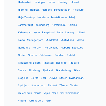
Hedensted
Helsingør
Herlev
Herning
Hillerød
Hjørring
Holbæk
Horsens
Hovedstaden
Hvidovre
Høje-Taastrup
Hørsholm
Ikast-Brande
Ishøj
Jammerbugt
Kalundborg
Kerteminde
Kolding
København
Køge
Langeland
Lejre
Lemvig
Lolland
Læsø
Mariagerfjord
Middelfart
Midtjylland
Morsø
Norddjurs
Nordfyn
Nordjylland
Nyborg
Næstved
Odder
Odense
Odsherred
Randers
Rebild
Ringkøbing-Skjern
Ringsted
Roskilde
Rødovre
Samsø
Silkeborg
Sjælland
Skanderborg
Skive
Slagelse
Solrød
Sorø
Stevns
Struer
Syddanmark
Syddjurs
Sønderborg
Thisted
Tårnby
Tønder
Vallensbæk
Varde
Vejen
Vejle
Vesthimmerland
Viborg
Vordingborg
Ærø