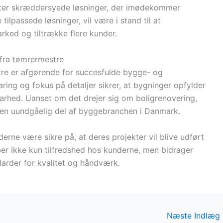
efter skræddersyede løsninger, der imødekommer
tilpassede løsninger, vil være i stand til at
rked og tiltrække flere kunder.
 fra tømrermestre
tre er afgørende for succesfulde bygge- og
aring og fokus på detaljer sikrer, at bygninger opfylder
barhed. Uanset om det drejer sig om boligrenovering,
e en uundgåelig del af byggebranchen i Danmark.
rne være sikre på, at deres projekter vil blive udført
r ikke kun tilfredshed hos kunderne, men bidrager
darder for kvalitet og håndværk.
Næste Indlæg