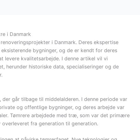
tre i Danmark
g renoveringsprojekter i Danmark. Deres ekspertise
f eksisterende bygninger, og de er kendt for deres
evere kvalitetsarbejde. I denne artikel vil vi
t, herunder historiske data, specialiseringer og de
r.
 der går tilbage til middelalderen. I denne periode var
private og offentlige bygninger, og deres arbejde var
rialer. Tømrere arbejdede med træ, som var det primære
overleveret fra generation til generation.
eringen at påvirke tømrerfaget. Nye teknologier og