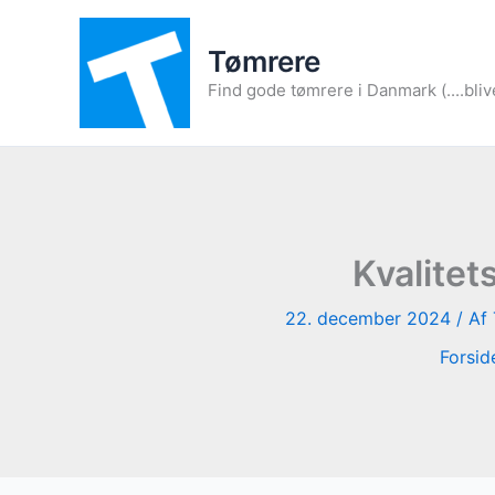
Gå
til
Tømrere
indholdet
Find gode tømrere i Danmark (....bliv
Kvalitet
22. december 2024
/ Af
Forsid