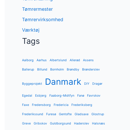
Tømrermester
Tømrervirksomhed
Værktøj
Tags
Aalborg
Aarhus
Albertslund
Allerød
Assens
Ballerup
Billund
Bornholm
Brøndby
Brønderslev
Danmark
Byggeprojekt
DIY
Dragør
Egedal
Esbjerg
Faaborg-Midtfyn
Fanø
Favrskov
Faxe
Fredensborg
Fredericia
Frederiksberg
Frederikssund
Furesø
Gentofte
Gladsaxe
Glostrup
Greve
Gribskov
Guldborgsund
Haderslev
Halsnæs