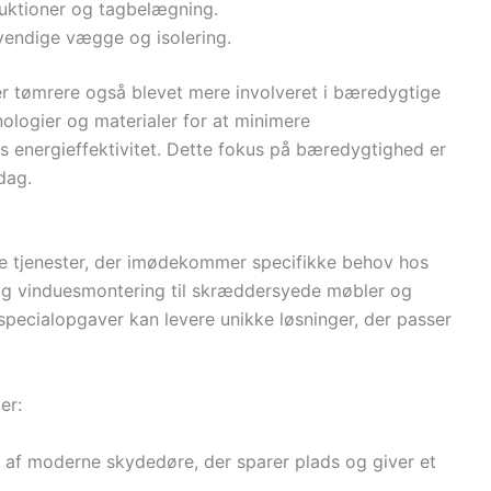
truktioner og tagbelægning.
dvendige vægge og isolering.
er tømrere også blevet mere involveret i bæredygtige
logier og materialer for at minimere
s energieffektivitet. Dette fokus på bæredygtighed er
dag.
e tjenester, der imødekommer specifikke behov hos
- og vinduesmontering til skræddersyede møbler og
specialopgaver kan levere unikke løsninger, der passer
er:
on af moderne skydedøre, der sparer plads og giver et