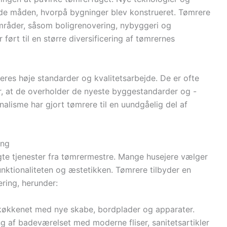
rede måden, hvorpå bygninger blev konstrueret. Tømrere
 områder, såsom boligrenovering, nybyggeri og
ført til en større diversificering af tømrernes
eres høje standarder og kvalitetsarbejde. De er ofte
er, at de overholder de nyeste byggestandarder og -
nalisme har gjort tømrere til en uundgåelig del af
ing
gte tjenester fra tømrermestre. Mange husejere vælger
unktionaliteten og æstetikken. Tømrere tilbyder en
ering, herunder:
 køkkenet med nye skabe, bordplader og apparater.
ng af badeværelset med moderne fliser, sanitetsartikler