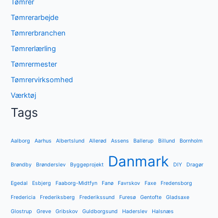
Tømrer
Tømrerarbejde
Tømrerbranchen
Tømrerlærling
Tømrermester
Tømrervirksomhed
Værktøj
Tags
Aalborg
Aarhus
Albertslund
Allerød
Assens
Ballerup
Billund
Bornholm
Danmark
Brøndby
Brønderslev
Byggeprojekt
DIY
Dragør
Egedal
Esbjerg
Faaborg-Midtfyn
Fanø
Favrskov
Faxe
Fredensborg
Fredericia
Frederiksberg
Frederikssund
Furesø
Gentofte
Gladsaxe
Glostrup
Greve
Gribskov
Guldborgsund
Haderslev
Halsnæs