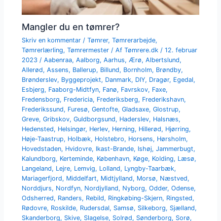
Mangler du en tømrer?
Skriv en kommentar
/
Tømrer
,
Tømrerarbejde
,
Tømrerlærling
,
Tømrermester
/ Af
Tømrere.dk
/
12. februar
2023
/
Aabenraa
,
Aalborg
,
Aarhus
,
Ærø
,
Albertslund
,
Allerød
,
Assens
,
Ballerup
,
Billund
,
Bornholm
,
Brøndby
,
Brønderslev
,
Byggeprojekt
,
Danmark
,
DIY
,
Dragør
,
Egedal
,
Esbjerg
,
Faaborg-Midtfyn
,
Fanø
,
Favrskov
,
Faxe
,
Fredensborg
,
Fredericia
,
Frederiksberg
,
Frederikshavn
,
Frederikssund
,
Furesø
,
Gentofte
,
Gladsaxe
,
Glostrup
,
Greve
,
Gribskov
,
Guldborgsund
,
Haderslev
,
Halsnæs
,
Hedensted
,
Helsingør
,
Herlev
,
Herning
,
Hillerød
,
Hjørring
,
Høje-Taastrup
,
Holbæk
,
Holstebro
,
Horsens
,
Hørsholm
,
Hovedstaden
,
Hvidovre
,
Ikast-Brande
,
Ishøj
,
Jammerbugt
,
Kalundborg
,
Kerteminde
,
København
,
Køge
,
Kolding
,
Læsø
,
Langeland
,
Lejre
,
Lemvig
,
Lolland
,
Lyngby-Taarbæk
,
Mariagerfjord
,
Middelfart
,
Midtjylland
,
Morsø
,
Næstved
,
Norddjurs
,
Nordfyn
,
Nordjylland
,
Nyborg
,
Odder
,
Odense
,
Odsherred
,
Randers
,
Rebild
,
Ringkøbing-Skjern
,
Ringsted
,
Rødovre
,
Roskilde
,
Rudersdal
,
Samsø
,
Silkeborg
,
Sjælland
,
Skanderborg
,
Skive
,
Slagelse
,
Solrød
,
Sønderborg
,
Sorø
,