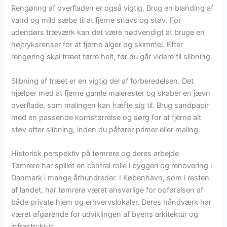
Rengøring af overfladen er også vigtig. Brug en blanding af
vand og mild sæbe til at fjerne snavs og støv. For
udendørs træværk kan det være nødvendigt at bruge en
højtryksrenser for at fjerne alger og skimmel. Efter
rengøring skal træet tørre helt, før du går videre til slibning.
Slibning af træet er en vigtig del af forberedelsen. Det
hjælper med at fjerne gamle malerester og skaber en jævn
overflade, som malingen kan hæfte sig til. Brug sandpapir
med en passende kornstørrelse og sørg for at fjerne alt
støv efter slibning, inden du påfører primer eller maling.
Historisk perspektiv på tømrere og deres arbejde
Tømrere har spillet en central rolle i byggeri og renovering i
Danmark i mange århundreder. I København, som i resten
af landet, har tømrere været ansvarlige for opførelsen af
både private hjem og erhvervslokaler. Deres håndværk har
været afgørende for udviklingen af byens arkitektur og
infrastruktur.