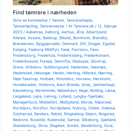
Find tømrere i nærheden
Skriv en kommentar
/
Tømrer
,
Tømrerarbejde
,
Tømrerlærling
,
Tømrermester
/ Af
Tømrere.dk
/
12. februar
2023
/
Aabenraa
,
Aalborg
,
Aarhus
,
Ærø
,
Albertslund
,
Allerød
,
Assens
,
Ballerup
,
Billund
,
Bornholm
,
Brøndby
,
Brønderslev
,
Byggeprojekt
,
Danmark
,
DIY
,
Dragør
,
Egedal
,
Esbjerg
,
Faaborg-Midtfyn
,
Fanø
,
Favrskov
,
Faxe
,
Fredensborg
,
Fredericia
,
Frederiksberg
,
Frederikshavn
,
Frederikssund
,
Furesø
,
Gentofte
,
Gladsaxe
,
Glostrup
,
Greve
,
Gribskov
,
Guldborgsund
,
Haderslev
,
Halsnæs
,
Hedensted
,
Helsingør
,
Herlev
,
Herning
,
Hillerød
,
Hjørring
,
Høje-Taastrup
,
Holbæk
,
Holstebro
,
Horsens
,
Hørsholm
,
Hovedstaden
,
Hvidovre
,
Ikast-Brande
,
Ishøj
,
Jammerbugt
,
Kalundborg
,
Kerteminde
,
København
,
Køge
,
Kolding
,
Læsø
,
Langeland
,
Lejre
,
Lemvig
,
Lolland
,
Lyngby-Taarbæk
,
Mariagerfjord
,
Middelfart
,
Midtjylland
,
Morsø
,
Næstved
,
Norddjurs
,
Nordfyn
,
Nordjylland
,
Nyborg
,
Odder
,
Odense
,
Odsherred
,
Randers
,
Rebild
,
Ringkøbing-Skjern
,
Ringsted
,
Rødovre
,
Roskilde
,
Rudersdal
,
Samsø
,
Silkeborg
,
Sjælland
,
Skanderborg
,
Skive
,
Slagelse
,
Solrød
,
Sønderborg
,
Sorø
,