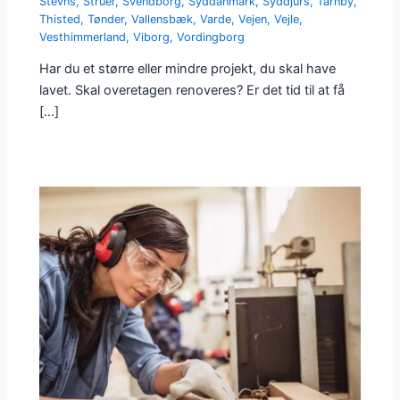
Stevns
,
Struer
,
Svendborg
,
Syddanmark
,
Syddjurs
,
Tårnby
,
Thisted
,
Tønder
,
Vallensbæk
,
Varde
,
Vejen
,
Vejle
,
Vesthimmerland
,
Viborg
,
Vordingborg
Har du et større eller mindre projekt, du skal have
lavet. Skal overetagen renoveres? Er det tid til at få
[…]