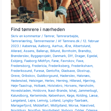
Find tømrere i nærheden
Skriv en kommentar
/
Tømrer
,
Tømrerarbejde
,
Tømrerlærling
,
Tømrermester
/ Af
Tømrere.dk
/
12. februar
2023
/
Aabenraa
,
Aalborg
,
Aarhus
,
Ærø
,
Albertslund
,
Allerød
,
Assens
,
Ballerup
,
Billund
,
Bornholm
,
Brøndby
,
Brønderslev
,
Byggeprojekt
,
Danmark
,
DIY
,
Dragør
,
Egedal
,
Esbjerg
,
Faaborg-Midtfyn
,
Fanø
,
Favrskov
,
Faxe
,
Fredensborg
,
Fredericia
,
Frederiksberg
,
Frederikshavn
,
Frederikssund
,
Furesø
,
Gentofte
,
Gladsaxe
,
Glostrup
,
Greve
,
Gribskov
,
Guldborgsund
,
Haderslev
,
Halsnæs
,
Hedensted
,
Helsingør
,
Herlev
,
Herning
,
Hillerød
,
Hjørring
,
Høje-Taastrup
,
Holbæk
,
Holstebro
,
Horsens
,
Hørsholm
,
Hovedstaden
,
Hvidovre
,
Ikast-Brande
,
Ishøj
,
Jammerbugt
,
Kalundborg
,
Kerteminde
,
København
,
Køge
,
Kolding
,
Læsø
,
Langeland
,
Lejre
,
Lemvig
,
Lolland
,
Lyngby-Taarbæk
,
Mariagerfjord
,
Middelfart
,
Midtjylland
,
Morsø
,
Næstved
,
Norddjurs
,
Nordfyn
,
Nordjylland
,
Nyborg
,
Odder
,
Odense
,