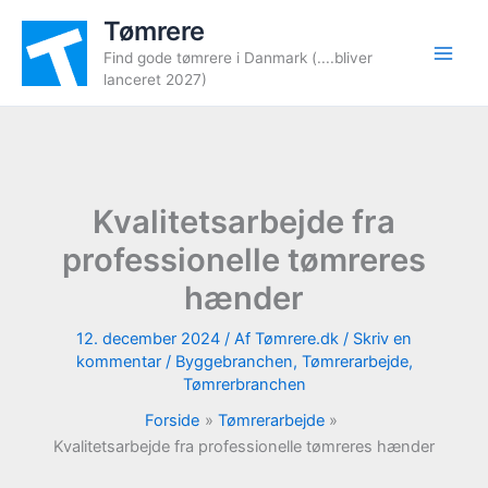
Gå
Tømrere
til
Find gode tømrere i Danmark (....bliver
indholdet
lanceret 2027)
Kvalitetsarbejde fra
professionelle tømreres
hænder
12. december 2024
/ Af
Tømrere.dk
/
Skriv en
kommentar
/
Byggebranchen
,
Tømrerarbejde
,
Tømrerbranchen
Forside
Tømrerarbejde
Kvalitetsarbejde fra professionelle tømreres hænder