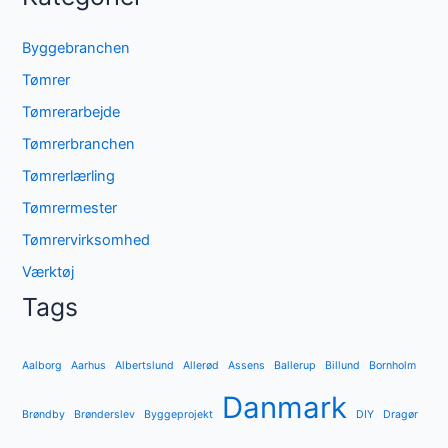
Byggebranchen
Tømrer
Tømrerarbejde
Tømrerbranchen
Tømrerlærling
Tømrermester
Tømrervirksomhed
Værktøj
Tags
Aalborg
Aarhus
Albertslund
Allerød
Assens
Ballerup
Billund
Bornholm
Danmark
Brøndby
Brønderslev
Byggeprojekt
DIY
Dragør