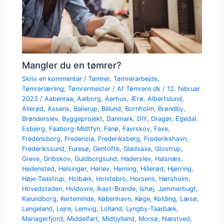
Mangler du en tømrer?
Skriv en kommentar
/
Tømrer
,
Tømrerarbejde
,
Tømrerlærling
,
Tømrermester
/ Af
Tømrere.dk
/
12. februar
2023
/
Aabenraa
,
Aalborg
,
Aarhus
,
Ærø
,
Albertslund
,
Allerød
,
Assens
,
Ballerup
,
Billund
,
Bornholm
,
Brøndby
,
Brønderslev
,
Byggeprojekt
,
Danmark
,
DIY
,
Dragør
,
Egedal
,
Esbjerg
,
Faaborg-Midtfyn
,
Fanø
,
Favrskov
,
Faxe
,
Fredensborg
,
Fredericia
,
Frederiksberg
,
Frederikshavn
,
Frederikssund
,
Furesø
,
Gentofte
,
Gladsaxe
,
Glostrup
,
Greve
,
Gribskov
,
Guldborgsund
,
Haderslev
,
Halsnæs
,
Hedensted
,
Helsingør
,
Herlev
,
Herning
,
Hillerød
,
Hjørring
,
Høje-Taastrup
,
Holbæk
,
Holstebro
,
Horsens
,
Hørsholm
,
Hovedstaden
,
Hvidovre
,
Ikast-Brande
,
Ishøj
,
Jammerbugt
,
Kalundborg
,
Kerteminde
,
København
,
Køge
,
Kolding
,
Læsø
,
Langeland
,
Lejre
,
Lemvig
,
Lolland
,
Lyngby-Taarbæk
,
Mariagerfjord
,
Middelfart
,
Midtjylland
,
Morsø
,
Næstved
,