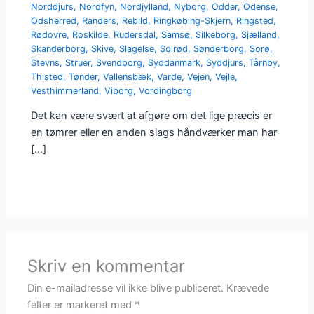
Norddjurs
,
Nordfyn
,
Nordjylland
,
Nyborg
,
Odder
,
Odense
,
Odsherred
,
Randers
,
Rebild
,
Ringkøbing-Skjern
,
Ringsted
,
Rødovre
,
Roskilde
,
Rudersdal
,
Samsø
,
Silkeborg
,
Sjælland
,
Skanderborg
,
Skive
,
Slagelse
,
Solrød
,
Sønderborg
,
Sorø
,
Stevns
,
Struer
,
Svendborg
,
Syddanmark
,
Syddjurs
,
Tårnby
,
Thisted
,
Tønder
,
Vallensbæk
,
Varde
,
Vejen
,
Vejle
,
Vesthimmerland
,
Viborg
,
Vordingborg
Det kan være svært at afgøre om det lige præcis er
en tømrer eller en anden slags håndværker man har
[…]
Skriv en kommentar
Din e-mailadresse vil ikke blive publiceret.
Krævede
felter er markeret med
*