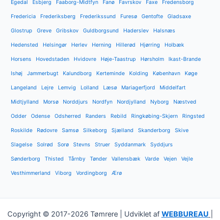
Egedal
Esbjerg
Faaborg-Midtfyn
Fanø
Favrskov
Faxe
Fredensborg
Fredericia
Frederiksberg
Frederikssund
Furesø
Gentofte
Gladsaxe
Glostrup
Greve
Gribskov
Guldborgsund
Haderslev
Halsnæs
Hedensted
Helsingør
Herlev
Herning
Hillerød
Hjørring
Holbæk
Horsens
Hovedstaden
Hvidovre
Høje-Taastrup
Hørsholm
Ikast-Brande
Ishøj
Jammerbugt
Kalundborg
Kerteminde
Kolding
København
Køge
Langeland
Lejre
Lemvig
Lolland
Læsø
Mariagerfjord
Middelfart
Midtjylland
Morsø
Norddjurs
Nordfyn
Nordjylland
Nyborg
Næstved
Odder
Odense
Odsherred
Randers
Rebild
Ringkøbing-Skjern
Ringsted
Roskilde
Rødovre
Samsø
Silkeborg
Sjælland
Skanderborg
Skive
Slagelse
Solrød
Sorø
Stevns
Struer
Syddanmark
Syddjurs
Sønderborg
Thisted
Tårnby
Tønder
Vallensbæk
Varde
Vejen
Vejle
Vesthimmerland
Viborg
Vordingborg
Ærø
Copyright © 2017-2026 Tømrere | Udviklet af
WEBBUREAU
|