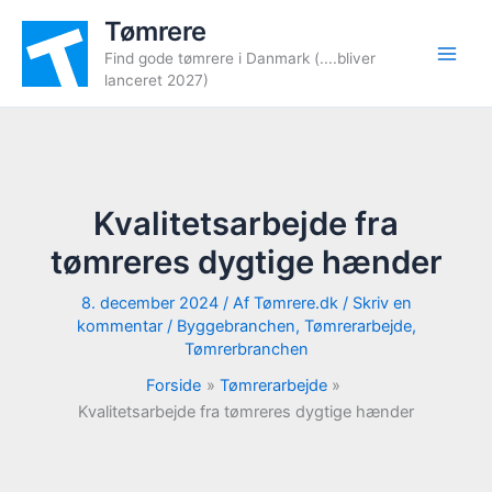
Gå
Tømrere
til
Find gode tømrere i Danmark (....bliver
indholdet
lanceret 2027)
Kvalitetsarbejde fra
tømreres dygtige hænder
8. december 2024
/ Af
Tømrere.dk
/
Skriv en
kommentar
/
Byggebranchen
,
Tømrerarbejde
,
Tømrerbranchen
Forside
Tømrerarbejde
Kvalitetsarbejde fra tømreres dygtige hænder