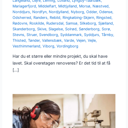
Langeland
,
Lejre
,
Lemvig
,
Lolland
,
Lyngby-Taarbæk
,
Mariagerfjord
,
Middelfart
,
Midtjylland
,
Morsø
,
Næstved
,
Norddjurs
,
Nordfyn
,
Nordjylland
,
Nyborg
,
Odder
,
Odense
,
Odsherred
,
Randers
,
Rebild
,
Ringkøbing-Skjern
,
Ringsted
,
Rødovre
,
Roskilde
,
Rudersdal
,
Samsø
,
Silkeborg
,
Sjælland
,
Skanderborg
,
Skive
,
Slagelse
,
Solrød
,
Sønderborg
,
Sorø
,
Stevns
,
Struer
,
Svendborg
,
Syddanmark
,
Syddjurs
,
Tårnby
,
Thisted
,
Tønder
,
Vallensbæk
,
Varde
,
Vejen
,
Vejle
,
Vesthimmerland
,
Viborg
,
Vordingborg
Har du et større eller mindre projekt, du skal have
lavet. Skal overetagen renoveres? Er det tid til at få
[…]