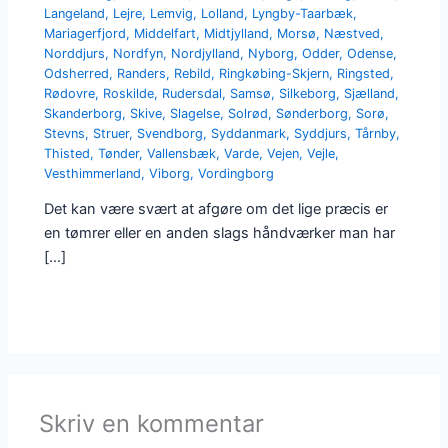
Langeland
,
Lejre
,
Lemvig
,
Lolland
,
Lyngby-Taarbæk
,
Mariagerfjord
,
Middelfart
,
Midtjylland
,
Morsø
,
Næstved
,
Norddjurs
,
Nordfyn
,
Nordjylland
,
Nyborg
,
Odder
,
Odense
,
Odsherred
,
Randers
,
Rebild
,
Ringkøbing-Skjern
,
Ringsted
,
Rødovre
,
Roskilde
,
Rudersdal
,
Samsø
,
Silkeborg
,
Sjælland
,
Skanderborg
,
Skive
,
Slagelse
,
Solrød
,
Sønderborg
,
Sorø
,
Stevns
,
Struer
,
Svendborg
,
Syddanmark
,
Syddjurs
,
Tårnby
,
Thisted
,
Tønder
,
Vallensbæk
,
Varde
,
Vejen
,
Vejle
,
Vesthimmerland
,
Viborg
,
Vordingborg
Det kan være svært at afgøre om det lige præcis er
en tømrer eller en anden slags håndværker man har
[…]
Skriv en kommentar