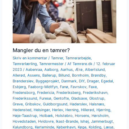
Mangler du en tømrer?
Skriv en kommentar
/
Tømrer
,
Tømrerarbejde
,
Tømrerlærling
,
Tømrermester
/ Af
Tømrere.dk
/
12. februar
2023
/
Aabenraa
,
Aalborg
,
Aarhus
,
Ærø
,
Albertslund
,
Allerød
,
Assens
,
Ballerup
,
Billund
,
Bornholm
,
Brøndby
,
Brønderslev
,
Byggeprojekt
,
Danmark
,
DIY
,
Dragør
,
Egedal
,
Esbjerg
,
Faaborg-Midtfyn
,
Fanø
,
Favrskov
,
Faxe
,
Fredensborg
,
Fredericia
,
Frederiksberg
,
Frederikshavn
,
Frederikssund
,
Furesø
,
Gentofte
,
Gladsaxe
,
Glostrup
,
Greve
,
Gribskov
,
Guldborgsund
,
Haderslev
,
Halsnæs
,
Hedensted
,
Helsingør
,
Herlev
,
Herning
,
Hillerød
,
Hjørring
,
Høje-Taastrup
,
Holbæk
,
Holstebro
,
Horsens
,
Hørsholm
,
Hovedstaden
,
Hvidovre
,
Ikast-Brande
,
Ishøj
,
Jammerbugt
,
Kalundborg
,
Kerteminde
,
København
,
Køge
,
Kolding
,
Læsø
,