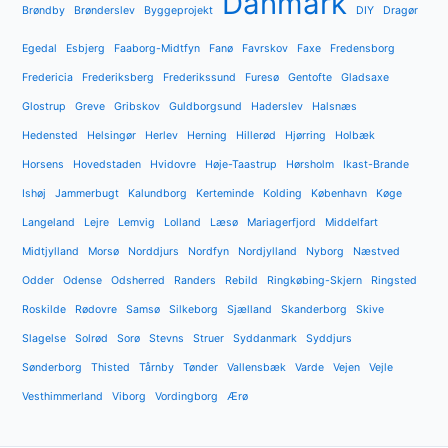
Danmark
Brøndby
Brønderslev
Byggeprojekt
DIY
Dragør
Egedal
Esbjerg
Faaborg-Midtfyn
Fanø
Favrskov
Faxe
Fredensborg
Fredericia
Frederiksberg
Frederikssund
Furesø
Gentofte
Gladsaxe
Glostrup
Greve
Gribskov
Guldborgsund
Haderslev
Halsnæs
Hedensted
Helsingør
Herlev
Herning
Hillerød
Hjørring
Holbæk
Horsens
Hovedstaden
Hvidovre
Høje-Taastrup
Hørsholm
Ikast-Brande
Ishøj
Jammerbugt
Kalundborg
Kerteminde
Kolding
København
Køge
Langeland
Lejre
Lemvig
Lolland
Læsø
Mariagerfjord
Middelfart
Midtjylland
Morsø
Norddjurs
Nordfyn
Nordjylland
Nyborg
Næstved
Odder
Odense
Odsherred
Randers
Rebild
Ringkøbing-Skjern
Ringsted
Roskilde
Rødovre
Samsø
Silkeborg
Sjælland
Skanderborg
Skive
Slagelse
Solrød
Sorø
Stevns
Struer
Syddanmark
Syddjurs
Sønderborg
Thisted
Tårnby
Tønder
Vallensbæk
Varde
Vejen
Vejle
Vesthimmerland
Viborg
Vordingborg
Ærø