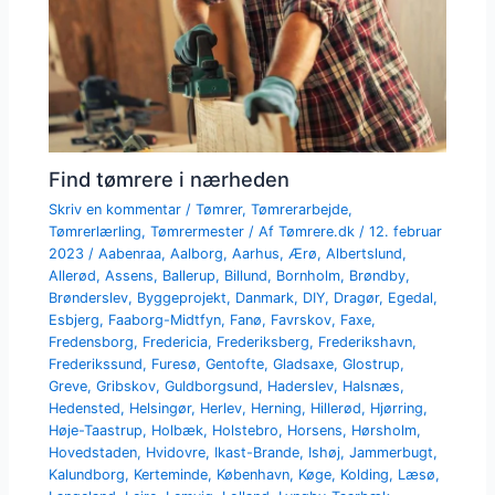
Find tømrere i nærheden
Skriv en kommentar
/
Tømrer
,
Tømrerarbejde
,
Tømrerlærling
,
Tømrermester
/ Af
Tømrere.dk
/
12. februar
2023
/
Aabenraa
,
Aalborg
,
Aarhus
,
Ærø
,
Albertslund
,
Allerød
,
Assens
,
Ballerup
,
Billund
,
Bornholm
,
Brøndby
,
Brønderslev
,
Byggeprojekt
,
Danmark
,
DIY
,
Dragør
,
Egedal
,
Esbjerg
,
Faaborg-Midtfyn
,
Fanø
,
Favrskov
,
Faxe
,
Fredensborg
,
Fredericia
,
Frederiksberg
,
Frederikshavn
,
Frederikssund
,
Furesø
,
Gentofte
,
Gladsaxe
,
Glostrup
,
Greve
,
Gribskov
,
Guldborgsund
,
Haderslev
,
Halsnæs
,
Hedensted
,
Helsingør
,
Herlev
,
Herning
,
Hillerød
,
Hjørring
,
Høje-Taastrup
,
Holbæk
,
Holstebro
,
Horsens
,
Hørsholm
,
Hovedstaden
,
Hvidovre
,
Ikast-Brande
,
Ishøj
,
Jammerbugt
,
Kalundborg
,
Kerteminde
,
København
,
Køge
,
Kolding
,
Læsø
,