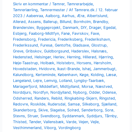
Skriv en kommentar
/
Tømrer
,
Tømrerarbejde
,
Tømrerlærling
,
Tømrermester
/ Af
Tømrere.dk
/
12. februar
2023
/
Aabenraa
,
Aalborg
,
Aarhus
,
Ærø
,
Albertslund
,
Allerød
,
Assens
,
Ballerup
,
Billund
,
Bornholm
,
Brøndby
,
Brønderslev
,
Byggeprojekt
,
Danmark
,
DIY
,
Dragør
,
Egedal
,
Esbjerg
,
Faaborg-Midtfyn
,
Fanø
,
Favrskov
,
Faxe
,
Fredensborg
,
Fredericia
,
Frederiksberg
,
Frederikshavn
,
Frederikssund
,
Furesø
,
Gentofte
,
Gladsaxe
,
Glostrup
,
Greve
,
Gribskov
,
Guldborgsund
,
Haderslev
,
Halsnæs
,
Hedensted
,
Helsingør
,
Herlev
,
Herning
,
Hillerød
,
Hjørring
,
Høje-Taastrup
,
Holbæk
,
Holstebro
,
Horsens
,
Hørsholm
,
Hovedstaden
,
Hvidovre
,
Ikast-Brande
,
Ishøj
,
Jammerbugt
,
Kalundborg
,
Kerteminde
,
København
,
Køge
,
Kolding
,
Læsø
,
Langeland
,
Lejre
,
Lemvig
,
Lolland
,
Lyngby-Taarbæk
,
Mariagerfjord
,
Middelfart
,
Midtjylland
,
Morsø
,
Næstved
,
Norddjurs
,
Nordfyn
,
Nordjylland
,
Nyborg
,
Odder
,
Odense
,
Odsherred
,
Randers
,
Rebild
,
Ringkøbing-Skjern
,
Ringsted
,
Rødovre
,
Roskilde
,
Rudersdal
,
Samsø
,
Silkeborg
,
Sjælland
,
Skanderborg
,
Skive
,
Slagelse
,
Solrød
,
Sønderborg
,
Sorø
,
Stevns
,
Struer
,
Svendborg
,
Syddanmark
,
Syddjurs
,
Tårnby
,
Thisted
,
Tønder
,
Vallensbæk
,
Varde
,
Vejen
,
Vejle
,
Vesthimmerland
,
Viborg
,
Vordingborg