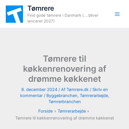
Gå
Tømrere
til
Find gode tømrere i Danmark (....bliver
indholdet
lanceret 2027)
Tømrere til
køkkenrenovering af
drømme køkkenet
8. december 2024
/ Af
Tømrere.dk
/
Skriv en
kommentar
/
Byggebranchen
,
Tømrerarbejde
,
Tømrerbranchen
Forside
Tømrerarbejde
Tømrere til køkkenrenovering af drømme køkkenet