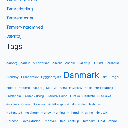
Tømrerlærling
Tømrermester
Tømrervirksomhed
Værktøj
Tags
Aalborg
Aarhus
Albertslund
Allerød
Assens
Ballerup
Billund
Bornholm
Danmark
Brøndby
Brønderslev
Byggeprojekt
DIY
Dragør
Egedal
Esbjerg
Faaborg-Midtfyn
Fanø
Favrskov
Faxe
Fredensborg
Fredericia
Frederiksberg
Frederikssund
Furesø
Gentofte
Gladsaxe
Glostrup
Greve
Gribskov
Guldborgsund
Haderslev
Halsnæs
Hedensted
Helsingør
Herlev
Herning
Hillerød
Hjørring
Holbæk
Horsens
Hovedstaden
Hvidovre
Høje-Taastrup
Hørsholm
Ikast-Brande