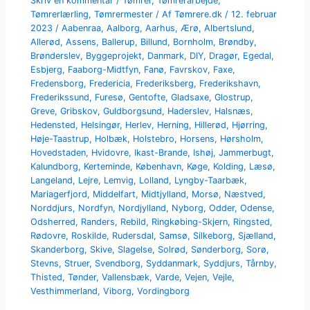
Skriv en kommentar
/
Tømrer
,
Tømrerarbejde
,
Tømrerlærling
,
Tømrermester
/ Af
Tømrere.dk
/
12. februar
2023
/
Aabenraa
,
Aalborg
,
Aarhus
,
Ærø
,
Albertslund
,
Allerød
,
Assens
,
Ballerup
,
Billund
,
Bornholm
,
Brøndby
,
Brønderslev
,
Byggeprojekt
,
Danmark
,
DIY
,
Dragør
,
Egedal
,
Esbjerg
,
Faaborg-Midtfyn
,
Fanø
,
Favrskov
,
Faxe
,
Fredensborg
,
Fredericia
,
Frederiksberg
,
Frederikshavn
,
Frederikssund
,
Furesø
,
Gentofte
,
Gladsaxe
,
Glostrup
,
Greve
,
Gribskov
,
Guldborgsund
,
Haderslev
,
Halsnæs
,
Hedensted
,
Helsingør
,
Herlev
,
Herning
,
Hillerød
,
Hjørring
,
Høje-Taastrup
,
Holbæk
,
Holstebro
,
Horsens
,
Hørsholm
,
Hovedstaden
,
Hvidovre
,
Ikast-Brande
,
Ishøj
,
Jammerbugt
,
Kalundborg
,
Kerteminde
,
København
,
Køge
,
Kolding
,
Læsø
,
Langeland
,
Lejre
,
Lemvig
,
Lolland
,
Lyngby-Taarbæk
,
Mariagerfjord
,
Middelfart
,
Midtjylland
,
Morsø
,
Næstved
,
Norddjurs
,
Nordfyn
,
Nordjylland
,
Nyborg
,
Odder
,
Odense
,
Odsherred
,
Randers
,
Rebild
,
Ringkøbing-Skjern
,
Ringsted
,
Rødovre
,
Roskilde
,
Rudersdal
,
Samsø
,
Silkeborg
,
Sjælland
,
Skanderborg
,
Skive
,
Slagelse
,
Solrød
,
Sønderborg
,
Sorø
,
Stevns
,
Struer
,
Svendborg
,
Syddanmark
,
Syddjurs
,
Tårnby
,
Thisted
,
Tønder
,
Vallensbæk
,
Varde
,
Vejen
,
Vejle
,
Vesthimmerland
,
Viborg
,
Vordingborg