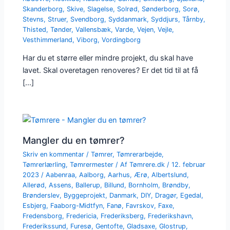
Skanderborg
,
Skive
,
Slagelse
,
Solrød
,
Sønderborg
,
Sorø
,
Stevns
,
Struer
,
Svendborg
,
Syddanmark
,
Syddjurs
,
Tårnby
,
Thisted
,
Tønder
,
Vallensbæk
,
Varde
,
Vejen
,
Vejle
,
Vesthimmerland
,
Viborg
,
Vordingborg
Har du et større eller mindre projekt, du skal have
lavet. Skal overetagen renoveres? Er det tid til at få
[…]
Mangler du en tømrer?
Skriv en kommentar
/
Tømrer
,
Tømrerarbejde
,
Tømrerlærling
,
Tømrermester
/ Af
Tømrere.dk
/
12. februar
2023
/
Aabenraa
,
Aalborg
,
Aarhus
,
Ærø
,
Albertslund
,
Allerød
,
Assens
,
Ballerup
,
Billund
,
Bornholm
,
Brøndby
,
Brønderslev
,
Byggeprojekt
,
Danmark
,
DIY
,
Dragør
,
Egedal
,
Esbjerg
,
Faaborg-Midtfyn
,
Fanø
,
Favrskov
,
Faxe
,
Fredensborg
,
Fredericia
,
Frederiksberg
,
Frederikshavn
,
Frederikssund
,
Furesø
,
Gentofte
,
Gladsaxe
,
Glostrup
,