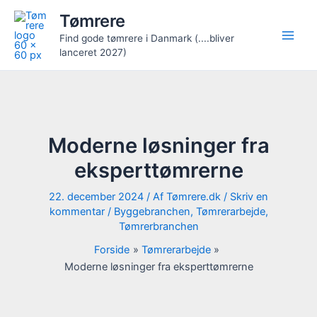
Gå
Tømrere
til
Find gode tømrere i Danmark (....bliver
indholdet
lanceret 2027)
Moderne løsninger fra
eksperttømrerne
22. december 2024
/ Af
Tømrere.dk
/
Skriv en
kommentar
/
Byggebranchen
,
Tømrerarbejde
,
Tømrerbranchen
Forside
Tømrerarbejde
Moderne løsninger fra eksperttømrerne