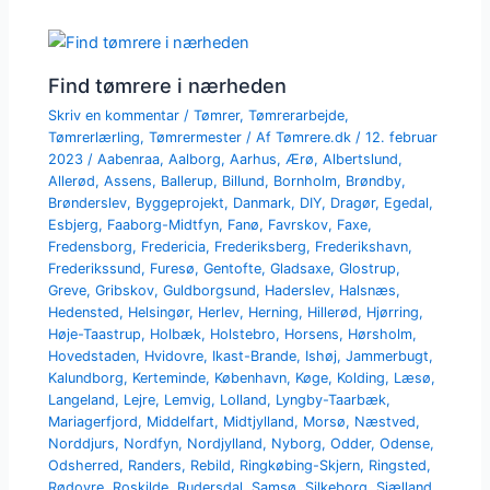
Find tømrere i nærheden
Skriv en kommentar
/
Tømrer
,
Tømrerarbejde
,
Tømrerlærling
,
Tømrermester
/ Af
Tømrere.dk
/
12. februar
2023
/
Aabenraa
,
Aalborg
,
Aarhus
,
Ærø
,
Albertslund
,
Allerød
,
Assens
,
Ballerup
,
Billund
,
Bornholm
,
Brøndby
,
Brønderslev
,
Byggeprojekt
,
Danmark
,
DIY
,
Dragør
,
Egedal
,
Esbjerg
,
Faaborg-Midtfyn
,
Fanø
,
Favrskov
,
Faxe
,
Fredensborg
,
Fredericia
,
Frederiksberg
,
Frederikshavn
,
Frederikssund
,
Furesø
,
Gentofte
,
Gladsaxe
,
Glostrup
,
Greve
,
Gribskov
,
Guldborgsund
,
Haderslev
,
Halsnæs
,
Hedensted
,
Helsingør
,
Herlev
,
Herning
,
Hillerød
,
Hjørring
,
Høje-Taastrup
,
Holbæk
,
Holstebro
,
Horsens
,
Hørsholm
,
Hovedstaden
,
Hvidovre
,
Ikast-Brande
,
Ishøj
,
Jammerbugt
,
Kalundborg
,
Kerteminde
,
København
,
Køge
,
Kolding
,
Læsø
,
Langeland
,
Lejre
,
Lemvig
,
Lolland
,
Lyngby-Taarbæk
,
Mariagerfjord
,
Middelfart
,
Midtjylland
,
Morsø
,
Næstved
,
Norddjurs
,
Nordfyn
,
Nordjylland
,
Nyborg
,
Odder
,
Odense
,
Odsherred
,
Randers
,
Rebild
,
Ringkøbing-Skjern
,
Ringsted
,
Rødovre
,
Roskilde
,
Rudersdal
,
Samsø
,
Silkeborg
,
Sjælland
,