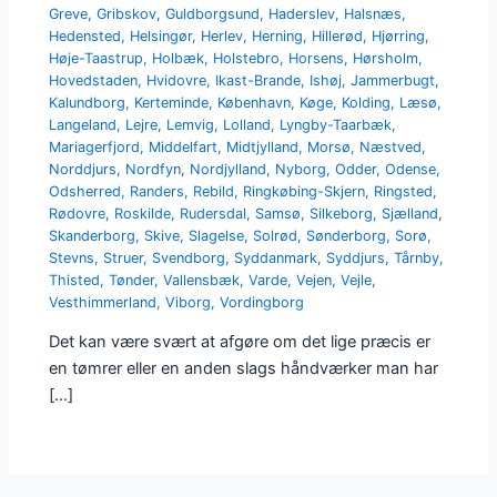
Greve
,
Gribskov
,
Guldborgsund
,
Haderslev
,
Halsnæs
,
Hedensted
,
Helsingør
,
Herlev
,
Herning
,
Hillerød
,
Hjørring
,
Høje-Taastrup
,
Holbæk
,
Holstebro
,
Horsens
,
Hørsholm
,
Hovedstaden
,
Hvidovre
,
Ikast-Brande
,
Ishøj
,
Jammerbugt
,
Kalundborg
,
Kerteminde
,
København
,
Køge
,
Kolding
,
Læsø
,
Langeland
,
Lejre
,
Lemvig
,
Lolland
,
Lyngby-Taarbæk
,
Mariagerfjord
,
Middelfart
,
Midtjylland
,
Morsø
,
Næstved
,
Norddjurs
,
Nordfyn
,
Nordjylland
,
Nyborg
,
Odder
,
Odense
,
Odsherred
,
Randers
,
Rebild
,
Ringkøbing-Skjern
,
Ringsted
,
Rødovre
,
Roskilde
,
Rudersdal
,
Samsø
,
Silkeborg
,
Sjælland
,
Skanderborg
,
Skive
,
Slagelse
,
Solrød
,
Sønderborg
,
Sorø
,
Stevns
,
Struer
,
Svendborg
,
Syddanmark
,
Syddjurs
,
Tårnby
,
Thisted
,
Tønder
,
Vallensbæk
,
Varde
,
Vejen
,
Vejle
,
Vesthimmerland
,
Viborg
,
Vordingborg
Det kan være svært at afgøre om det lige præcis er
en tømrer eller en anden slags håndværker man har
[…]