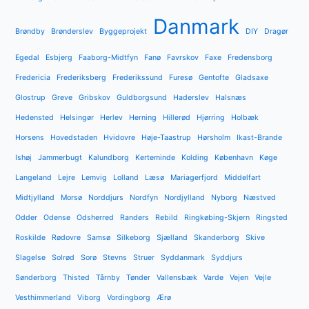
Danmark
Brøndby
Brønderslev
Byggeprojekt
DIY
Dragør
Egedal
Esbjerg
Faaborg-Midtfyn
Fanø
Favrskov
Faxe
Fredensborg
Fredericia
Frederiksberg
Frederikssund
Furesø
Gentofte
Gladsaxe
Glostrup
Greve
Gribskov
Guldborgsund
Haderslev
Halsnæs
Hedensted
Helsingør
Herlev
Herning
Hillerød
Hjørring
Holbæk
Horsens
Hovedstaden
Hvidovre
Høje-Taastrup
Hørsholm
Ikast-Brande
Ishøj
Jammerbugt
Kalundborg
Kerteminde
Kolding
København
Køge
Langeland
Lejre
Lemvig
Lolland
Læsø
Mariagerfjord
Middelfart
Midtjylland
Morsø
Norddjurs
Nordfyn
Nordjylland
Nyborg
Næstved
Odder
Odense
Odsherred
Randers
Rebild
Ringkøbing-Skjern
Ringsted
Roskilde
Rødovre
Samsø
Silkeborg
Sjælland
Skanderborg
Skive
Slagelse
Solrød
Sorø
Stevns
Struer
Syddanmark
Syddjurs
Sønderborg
Thisted
Tårnby
Tønder
Vallensbæk
Varde
Vejen
Vejle
Vesthimmerland
Viborg
Vordingborg
Ærø