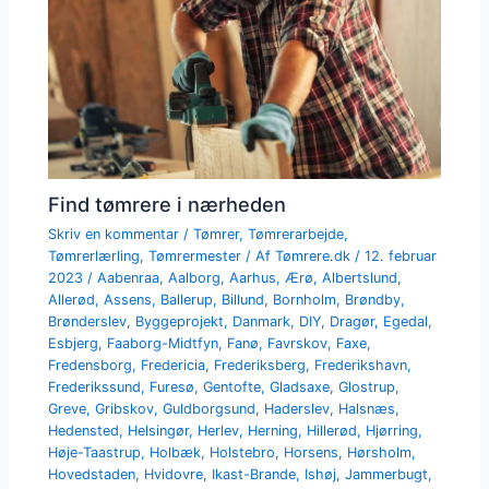
Find tømrere i nærheden
Skriv en kommentar
/
Tømrer
,
Tømrerarbejde
,
Tømrerlærling
,
Tømrermester
/ Af
Tømrere.dk
/
12. februar
2023
/
Aabenraa
,
Aalborg
,
Aarhus
,
Ærø
,
Albertslund
,
Allerød
,
Assens
,
Ballerup
,
Billund
,
Bornholm
,
Brøndby
,
Brønderslev
,
Byggeprojekt
,
Danmark
,
DIY
,
Dragør
,
Egedal
,
Esbjerg
,
Faaborg-Midtfyn
,
Fanø
,
Favrskov
,
Faxe
,
Fredensborg
,
Fredericia
,
Frederiksberg
,
Frederikshavn
,
Frederikssund
,
Furesø
,
Gentofte
,
Gladsaxe
,
Glostrup
,
Greve
,
Gribskov
,
Guldborgsund
,
Haderslev
,
Halsnæs
,
Hedensted
,
Helsingør
,
Herlev
,
Herning
,
Hillerød
,
Hjørring
,
Høje-Taastrup
,
Holbæk
,
Holstebro
,
Horsens
,
Hørsholm
,
Hovedstaden
,
Hvidovre
,
Ikast-Brande
,
Ishøj
,
Jammerbugt
,