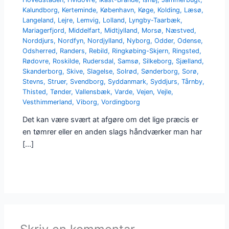
Kalundborg
,
Kerteminde
,
København
,
Køge
,
Kolding
,
Læsø
,
Langeland
,
Lejre
,
Lemvig
,
Lolland
,
Lyngby-Taarbæk
,
Mariagerfjord
,
Middelfart
,
Midtjylland
,
Morsø
,
Næstved
,
Norddjurs
,
Nordfyn
,
Nordjylland
,
Nyborg
,
Odder
,
Odense
,
Odsherred
,
Randers
,
Rebild
,
Ringkøbing-Skjern
,
Ringsted
,
Rødovre
,
Roskilde
,
Rudersdal
,
Samsø
,
Silkeborg
,
Sjælland
,
Skanderborg
,
Skive
,
Slagelse
,
Solrød
,
Sønderborg
,
Sorø
,
Stevns
,
Struer
,
Svendborg
,
Syddanmark
,
Syddjurs
,
Tårnby
,
Thisted
,
Tønder
,
Vallensbæk
,
Varde
,
Vejen
,
Vejle
,
Vesthimmerland
,
Viborg
,
Vordingborg
Det kan være svært at afgøre om det lige præcis er
en tømrer eller en anden slags håndværker man har
[…]