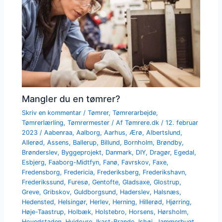
Mangler du en tømrer?
Skriv en kommentar
/
Tømrer
,
Tømrerarbejde
,
Tømrerlærling
,
Tømrermester
/ Af
Tømrere.dk
/
12. februar
2023
/
Aabenraa
,
Aalborg
,
Aarhus
,
Ærø
,
Albertslund
,
Allerød
,
Assens
,
Ballerup
,
Billund
,
Bornholm
,
Brøndby
,
Brønderslev
,
Byggeprojekt
,
Danmark
,
DIY
,
Dragør
,
Egedal
,
Esbjerg
,
Faaborg-Midtfyn
,
Fanø
,
Favrskov
,
Faxe
,
Fredensborg
,
Fredericia
,
Frederiksberg
,
Frederikshavn
,
Frederikssund
,
Furesø
,
Gentofte
,
Gladsaxe
,
Glostrup
,
Greve
,
Gribskov
,
Guldborgsund
,
Haderslev
,
Halsnæs
,
Hedensted
,
Helsingør
,
Herlev
,
Herning
,
Hillerød
,
Hjørring
,
Høje-Taastrup
,
Holbæk
,
Holstebro
,
Horsens
,
Hørsholm
,
Hovedstaden
,
Hvidovre
,
Ikast-Brande
,
Ishøj
,
Jammerbugt
,