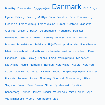
Danmark
Brøndby
Brønderslev
Byggeprojekt
DIY
Dragør
Egedal
Esbjerg
Faaborg-Midtfyn
Fanø
Favrskov
Faxe
Fredensborg
Fredericia
Frederiksberg
Frederikssund
Furesø
Gentofte
Gladsaxe
Glostrup
Greve
Gribskov
Guldborgsund
Haderslev
Halsnæs
Hedensted
Helsingør
Herlev
Herning
Hillerød
Hjørring
Holbæk
Horsens
Hovedstaden
Hvidovre
Høje-Taastrup
Hørsholm
Ikast-Brande
Ishøj
Jammerbugt
Kalundborg
Kerteminde
Kolding
København
Køge
Langeland
Lejre
Lemvig
Lolland
Læsø
Mariagerfjord
Middelfart
Midtjylland
Morsø
Norddjurs
Nordfyn
Nordjylland
Nyborg
Næstved
Odder
Odense
Odsherred
Randers
Rebild
Ringkøbing-Skjern
Ringsted
Roskilde
Rødovre
Samsø
Silkeborg
Sjælland
Skanderborg
Skive
Slagelse
Solrød
Sorø
Stevns
Struer
Syddanmark
Syddjurs
Sønderborg
Thisted
Tårnby
Tønder
Vallensbæk
Varde
Vejen
Vejle
Vesthimmerland
Viborg
Vordingborg
Ærø