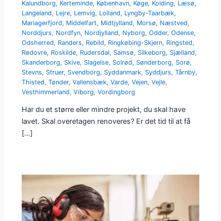
Kalundborg
,
Kerteminde
,
København
,
Køge
,
Kolding
,
Læsø
,
Langeland
,
Lejre
,
Lemvig
,
Lolland
,
Lyngby-Taarbæk
,
Mariagerfjord
,
Middelfart
,
Midtjylland
,
Morsø
,
Næstved
,
Norddjurs
,
Nordfyn
,
Nordjylland
,
Nyborg
,
Odder
,
Odense
,
Odsherred
,
Randers
,
Rebild
,
Ringkøbing-Skjern
,
Ringsted
,
Rødovre
,
Roskilde
,
Rudersdal
,
Samsø
,
Silkeborg
,
Sjælland
,
Skanderborg
,
Skive
,
Slagelse
,
Solrød
,
Sønderborg
,
Sorø
,
Stevns
,
Struer
,
Svendborg
,
Syddanmark
,
Syddjurs
,
Tårnby
,
Thisted
,
Tønder
,
Vallensbæk
,
Varde
,
Vejen
,
Vejle
,
Vesthimmerland
,
Viborg
,
Vordingborg
Har du et større eller mindre projekt, du skal have
lavet. Skal overetagen renoveres? Er det tid til at få
[…]