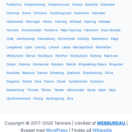
Fredericia
Frederiksberg
Frederikssund
Furesø
Gentofte
Gladsaxe
Glostrup
Greve
Gribskov
Guldborgsund
Haderslev
Halsnæs
Hedensted
Helsingør
Herlev
Herning
Hillerød
Hjørring
Holbæk
Horsens
Hovedstaden
Hvidovre
Høje-Taastrup
Hørsholm
Ikast-Brande
Ishøj
Jammerbugt
Kalundborg
Kerteminde
Kolding
København
Køge
Langeland
Lejre
Lemvig
Lolland
Læsø
Mariagerfjord
Middelfart
Midtjylland
Morsø
Norddjurs
Nordfyn
Nordjylland
Nyborg
Næstved
Odder
Odense
Odsherred
Randers
Rebild
Ringkøbing-Skjern
Ringsted
Roskilde
Rødovre
Samsø
Silkeborg
Sjælland
Skanderborg
Skive
Slagelse
Solrød
Sorø
Stevns
Struer
Syddanmark
Syddjurs
Sønderborg
Thisted
Tårnby
Tønder
Vallensbæk
Varde
Vejen
Vejle
Vesthimmerland
Viborg
Vordingborg
Ærø
Copyright © 2017-2026 Tømrere | Udviklet af
WEBBUREAU
|
Bygget med
WordPress
| Findes på
Wikipedia