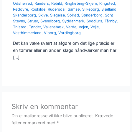
Odsherred
,
Randers
,
Rebild
,
Ringkøbing-Skjern
,
Ringsted
,
Rødovre
,
Roskilde
,
Rudersdal
,
Samsø
,
Silkeborg
,
Sjælland
,
Skanderborg
,
Skive
,
Slagelse
,
Solrød
,
Sønderborg
,
Sorø
,
Stevns
,
Struer
,
Svendborg
,
Syddanmark
,
Syddjurs
,
Tårnby
,
Thisted
,
Tønder
,
Vallensbæk
,
Varde
,
Vejen
,
Vejle
,
Vesthimmerland
,
Viborg
,
Vordingborg
Det kan være svært at afgøre om det lige præcis er
en tømrer eller en anden slags håndværker man har
[…]
Skriv en kommentar
Din e-mailadresse vil ikke blive publiceret.
Krævede
felter er markeret med
*