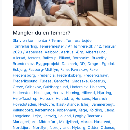
Mangler du en tømrer?
Skriv en kommentar
/
Tømrer
,
Tømrerarbejde
,
Tømrerlærling
,
Tømrermester
/ Af
Tømrere.dk
/
12. februar
2023
/
Aabenraa
,
Aalborg
,
Aarhus
,
Ærø
,
Albertslund
,
Allerød
,
Assens
,
Ballerup
,
Billund
,
Bornholm
,
Brøndby
,
Brønderslev
,
Byggeprojekt
,
Danmark
,
DIY
,
Dragør
,
Egedal
,
Esbjerg
,
Faaborg-Midtfyn
,
Fanø
,
Favrskov
,
Faxe
,
Fredensborg
,
Fredericia
,
Frederiksberg
,
Frederikshavn
,
Frederikssund
,
Furesø
,
Gentofte
,
Gladsaxe
,
Glostrup
,
Greve
,
Gribskov
,
Guldborgsund
,
Haderslev
,
Halsnæs
,
Hedensted
,
Helsingør
,
Herlev
,
Herning
,
Hillerød
,
Hjørring
,
Høje-Taastrup
,
Holbæk
,
Holstebro
,
Horsens
,
Hørsholm
,
Hovedstaden
,
Hvidovre
,
Ikast-Brande
,
Ishøj
,
Jammerbugt
,
Kalundborg
,
Kerteminde
,
København
,
Køge
,
Kolding
,
Læsø
,
Langeland
,
Lejre
,
Lemvig
,
Lolland
,
Lyngby-Taarbæk
,
Mariagerfjord
,
Middelfart
,
Midtjylland
,
Morsø
,
Næstved
,
Norddjurs
,
Nordfyn
,
Nordjylland
,
Nyborg
,
Odder
,
Odense
,