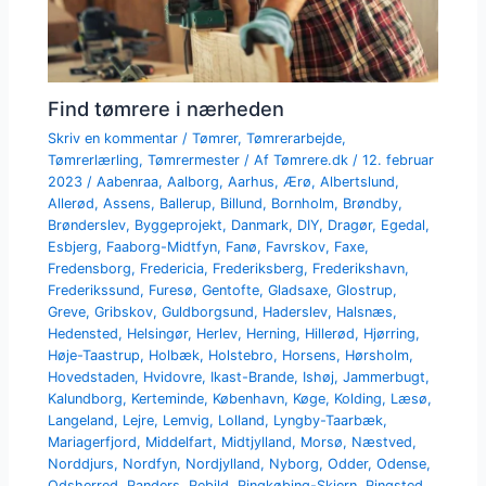
Find tømrere i nærheden
Skriv en kommentar
/
Tømrer
,
Tømrerarbejde
,
Tømrerlærling
,
Tømrermester
/ Af
Tømrere.dk
/
12. februar
2023
/
Aabenraa
,
Aalborg
,
Aarhus
,
Ærø
,
Albertslund
,
Allerød
,
Assens
,
Ballerup
,
Billund
,
Bornholm
,
Brøndby
,
Brønderslev
,
Byggeprojekt
,
Danmark
,
DIY
,
Dragør
,
Egedal
,
Esbjerg
,
Faaborg-Midtfyn
,
Fanø
,
Favrskov
,
Faxe
,
Fredensborg
,
Fredericia
,
Frederiksberg
,
Frederikshavn
,
Frederikssund
,
Furesø
,
Gentofte
,
Gladsaxe
,
Glostrup
,
Greve
,
Gribskov
,
Guldborgsund
,
Haderslev
,
Halsnæs
,
Hedensted
,
Helsingør
,
Herlev
,
Herning
,
Hillerød
,
Hjørring
,
Høje-Taastrup
,
Holbæk
,
Holstebro
,
Horsens
,
Hørsholm
,
Hovedstaden
,
Hvidovre
,
Ikast-Brande
,
Ishøj
,
Jammerbugt
,
Kalundborg
,
Kerteminde
,
København
,
Køge
,
Kolding
,
Læsø
,
Langeland
,
Lejre
,
Lemvig
,
Lolland
,
Lyngby-Taarbæk
,
Mariagerfjord
,
Middelfart
,
Midtjylland
,
Morsø
,
Næstved
,
Norddjurs
,
Nordfyn
,
Nordjylland
,
Nyborg
,
Odder
,
Odense
,
Odsherred
,
Randers
,
Rebild
,
Ringkøbing-Skjern
,
Ringsted
,