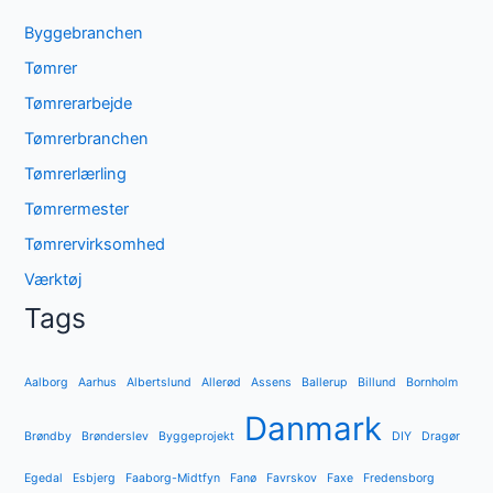
Byggebranchen
Tømrer
Tømrerarbejde
Tømrerbranchen
Tømrerlærling
Tømrermester
Tømrervirksomhed
Værktøj
Tags
Aalborg
Aarhus
Albertslund
Allerød
Assens
Ballerup
Billund
Bornholm
Danmark
Brøndby
Brønderslev
Byggeprojekt
DIY
Dragør
Egedal
Esbjerg
Faaborg-Midtfyn
Fanø
Favrskov
Faxe
Fredensborg