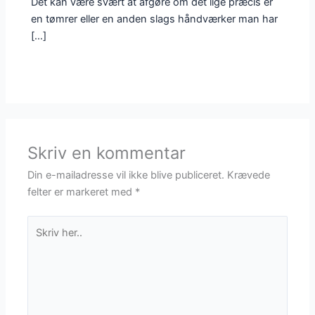
Det kan være svært at afgøre om det lige præcis er
en tømrer eller en anden slags håndværker man har
[…]
Skriv en kommentar
Din e-mailadresse vil ikke blive publiceret.
Krævede
felter er markeret med
*
Skriv
her..