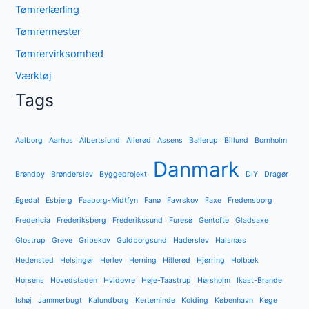
Tømrerlærling
Tømrermester
Tømrervirksomhed
Værktøj
Tags
Aalborg
Aarhus
Albertslund
Allerød
Assens
Ballerup
Billund
Bornholm
Danmark
Brøndby
Brønderslev
Byggeprojekt
DIY
Dragør
Egedal
Esbjerg
Faaborg-Midtfyn
Fanø
Favrskov
Faxe
Fredensborg
Fredericia
Frederiksberg
Frederikssund
Furesø
Gentofte
Gladsaxe
Glostrup
Greve
Gribskov
Guldborgsund
Haderslev
Halsnæs
Hedensted
Helsingør
Herlev
Herning
Hillerød
Hjørring
Holbæk
Horsens
Hovedstaden
Hvidovre
Høje-Taastrup
Hørsholm
Ikast-Brande
Ishøj
Jammerbugt
Kalundborg
Kerteminde
Kolding
København
Køge