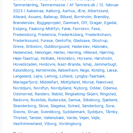
Tømrerlærling
,
Tømrermester
/ Af
Tømrere.dk
/
12. februar
2023
/
Aabenraa
,
Aalborg
,
Aarhus
,
Ærø
,
Albertslund
,
Allerød
,
Assens
,
Ballerup
,
Billund
,
Bornholm
,
Brøndby
,
Brønderslev
,
Byggeprojekt
,
Danmark
,
DIY
,
Dragør
,
Egedal
,
Esbjerg
,
Faaborg-Midtfyn
,
Fanø
,
Favrskov
,
Faxe
,
Fredensborg
,
Fredericia
,
Frederiksberg
,
Frederikshavn
,
Frederikssund
,
Furesø
,
Gentofte
,
Gladsaxe
,
Glostrup
,
Greve
,
Gribskov
,
Guldborgsund
,
Haderslev
,
Halsnæs
,
Hedensted
,
Helsingør
,
Herlev
,
Herning
,
Hillerød
,
Hjørring
,
Høje-Taastrup
,
Holbæk
,
Holstebro
,
Horsens
,
Hørsholm
,
Hovedstaden
,
Hvidovre
,
Ikast-Brande
,
Ishøj
,
Jammerbugt
,
Kalundborg
,
Kerteminde
,
København
,
Køge
,
Kolding
,
Læsø
,
Langeland
,
Lejre
,
Lemvig
,
Lolland
,
Lyngby-Taarbæk
,
Mariagerfjord
,
Middelfart
,
Midtjylland
,
Morsø
,
Næstved
,
Norddjurs
,
Nordfyn
,
Nordjylland
,
Nyborg
,
Odder
,
Odense
,
Odsherred
,
Randers
,
Rebild
,
Ringkøbing-Skjern
,
Ringsted
,
Rødovre
,
Roskilde
,
Rudersdal
,
Samsø
,
Silkeborg
,
Sjælland
,
Skanderborg
,
Skive
,
Slagelse
,
Solrød
,
Sønderborg
,
Sorø
,
Stevns
,
Struer
,
Svendborg
,
Syddanmark
,
Syddjurs
,
Tårnby
,
Thisted
,
Tønder
,
Vallensbæk
,
Varde
,
Vejen
,
Vejle
,
Vesthimmerland
,
Viborg
,
Vordingborg