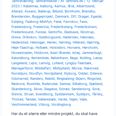
Tømrerlærling
,
Tømrermester
/ Af
Tømrere.dk
/
12. februar
2023
/
Aabenraa
,
Aalborg
,
Aarhus
,
Ærø
,
Albertslund
,
Allerød
,
Assens
,
Ballerup
,
Billund
,
Bornholm
,
Brøndby
,
Brønderslev
,
Byggeprojekt
,
Danmark
,
DIY
,
Dragør
,
Egedal
,
Esbjerg
,
Faaborg-Midtfyn
,
Fanø
,
Favrskov
,
Faxe
,
Fredensborg
,
Fredericia
,
Frederiksberg
,
Frederikshavn
,
Frederikssund
,
Furesø
,
Gentofte
,
Gladsaxe
,
Glostrup
,
Greve
,
Gribskov
,
Guldborgsund
,
Haderslev
,
Halsnæs
,
Hedensted
,
Helsingør
,
Herlev
,
Herning
,
Hillerød
,
Hjørring
,
Høje-Taastrup
,
Holbæk
,
Holstebro
,
Horsens
,
Hørsholm
,
Hovedstaden
,
Hvidovre
,
Ikast-Brande
,
Ishøj
,
Jammerbugt
,
Kalundborg
,
Kerteminde
,
København
,
Køge
,
Kolding
,
Læsø
,
Langeland
,
Lejre
,
Lemvig
,
Lolland
,
Lyngby-Taarbæk
,
Mariagerfjord
,
Middelfart
,
Midtjylland
,
Morsø
,
Næstved
,
Norddjurs
,
Nordfyn
,
Nordjylland
,
Nyborg
,
Odder
,
Odense
,
Odsherred
,
Randers
,
Rebild
,
Ringkøbing-Skjern
,
Ringsted
,
Rødovre
,
Roskilde
,
Rudersdal
,
Samsø
,
Silkeborg
,
Sjælland
,
Skanderborg
,
Skive
,
Slagelse
,
Solrød
,
Sønderborg
,
Sorø
,
Stevns
,
Struer
,
Svendborg
,
Syddanmark
,
Syddjurs
,
Tårnby
,
Thisted
,
Tønder
,
Vallensbæk
,
Varde
,
Vejen
,
Vejle
,
Vesthimmerland
,
Viborg
,
Vordingborg
Har du et større eller mindre projekt, du skal have