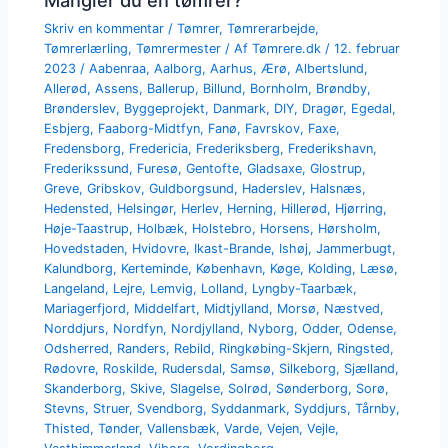
Mangler du en tømrer?
Skriv en kommentar
/
Tømrer
,
Tømrerarbejde
,
Tømrerlærling
,
Tømrermester
/ Af
Tømrere.dk
/
12. februar
2023
/
Aabenraa
,
Aalborg
,
Aarhus
,
Ærø
,
Albertslund
,
Allerød
,
Assens
,
Ballerup
,
Billund
,
Bornholm
,
Brøndby
,
Brønderslev
,
Byggeprojekt
,
Danmark
,
DIY
,
Dragør
,
Egedal
,
Esbjerg
,
Faaborg-Midtfyn
,
Fanø
,
Favrskov
,
Faxe
,
Fredensborg
,
Fredericia
,
Frederiksberg
,
Frederikshavn
,
Frederikssund
,
Furesø
,
Gentofte
,
Gladsaxe
,
Glostrup
,
Greve
,
Gribskov
,
Guldborgsund
,
Haderslev
,
Halsnæs
,
Hedensted
,
Helsingør
,
Herlev
,
Herning
,
Hillerød
,
Hjørring
,
Høje-Taastrup
,
Holbæk
,
Holstebro
,
Horsens
,
Hørsholm
,
Hovedstaden
,
Hvidovre
,
Ikast-Brande
,
Ishøj
,
Jammerbugt
,
Kalundborg
,
Kerteminde
,
København
,
Køge
,
Kolding
,
Læsø
,
Langeland
,
Lejre
,
Lemvig
,
Lolland
,
Lyngby-Taarbæk
,
Mariagerfjord
,
Middelfart
,
Midtjylland
,
Morsø
,
Næstved
,
Norddjurs
,
Nordfyn
,
Nordjylland
,
Nyborg
,
Odder
,
Odense
,
Odsherred
,
Randers
,
Rebild
,
Ringkøbing-Skjern
,
Ringsted
,
Rødovre
,
Roskilde
,
Rudersdal
,
Samsø
,
Silkeborg
,
Sjælland
,
Skanderborg
,
Skive
,
Slagelse
,
Solrød
,
Sønderborg
,
Sorø
,
Stevns
,
Struer
,
Svendborg
,
Syddanmark
,
Syddjurs
,
Tårnby
,
Thisted
,
Tønder
,
Vallensbæk
,
Varde
,
Vejen
,
Vejle
,