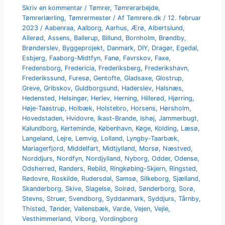
Skriv en kommentar
/
Tømrer
,
Tømrerarbejde
,
Tømrerlærling
,
Tømrermester
/ Af
Tømrere.dk
/
12. februar
2023
/
Aabenraa
,
Aalborg
,
Aarhus
,
Ærø
,
Albertslund
,
Allerød
,
Assens
,
Ballerup
,
Billund
,
Bornholm
,
Brøndby
,
Brønderslev
,
Byggeprojekt
,
Danmark
,
DIY
,
Dragør
,
Egedal
,
Esbjerg
,
Faaborg-Midtfyn
,
Fanø
,
Favrskov
,
Faxe
,
Fredensborg
,
Fredericia
,
Frederiksberg
,
Frederikshavn
,
Frederikssund
,
Furesø
,
Gentofte
,
Gladsaxe
,
Glostrup
,
Greve
,
Gribskov
,
Guldborgsund
,
Haderslev
,
Halsnæs
,
Hedensted
,
Helsingør
,
Herlev
,
Herning
,
Hillerød
,
Hjørring
,
Høje-Taastrup
,
Holbæk
,
Holstebro
,
Horsens
,
Hørsholm
,
Hovedstaden
,
Hvidovre
,
Ikast-Brande
,
Ishøj
,
Jammerbugt
,
Kalundborg
,
Kerteminde
,
København
,
Køge
,
Kolding
,
Læsø
,
Langeland
,
Lejre
,
Lemvig
,
Lolland
,
Lyngby-Taarbæk
,
Mariagerfjord
,
Middelfart
,
Midtjylland
,
Morsø
,
Næstved
,
Norddjurs
,
Nordfyn
,
Nordjylland
,
Nyborg
,
Odder
,
Odense
,
Odsherred
,
Randers
,
Rebild
,
Ringkøbing-Skjern
,
Ringsted
,
Rødovre
,
Roskilde
,
Rudersdal
,
Samsø
,
Silkeborg
,
Sjælland
,
Skanderborg
,
Skive
,
Slagelse
,
Solrød
,
Sønderborg
,
Sorø
,
Stevns
,
Struer
,
Svendborg
,
Syddanmark
,
Syddjurs
,
Tårnby
,
Thisted
,
Tønder
,
Vallensbæk
,
Varde
,
Vejen
,
Vejle
,
Vesthimmerland
,
Viborg
,
Vordingborg