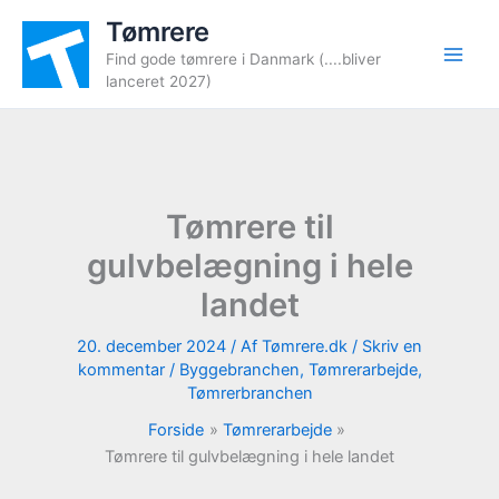
Gå
Tømrere
til
Find gode tømrere i Danmark (....bliver
indholdet
lanceret 2027)
Tømrere til
gulvbelægning i hele
landet
20. december 2024
/ Af
Tømrere.dk
/
Skriv en
kommentar
/
Byggebranchen
,
Tømrerarbejde
,
Tømrerbranchen
Forside
Tømrerarbejde
Tømrere til gulvbelægning i hele landet