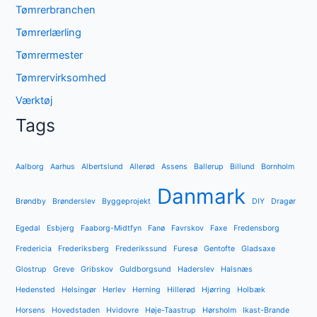
Tømrerbranchen
Tømrerlærling
Tømrermester
Tømrervirksomhed
Værktøj
Tags
Aalborg
Aarhus
Albertslund
Allerød
Assens
Ballerup
Billund
Bornholm
Danmark
Brøndby
Brønderslev
Byggeprojekt
DIY
Dragør
Egedal
Esbjerg
Faaborg-Midtfyn
Fanø
Favrskov
Faxe
Fredensborg
Fredericia
Frederiksberg
Frederikssund
Furesø
Gentofte
Gladsaxe
Glostrup
Greve
Gribskov
Guldborgsund
Haderslev
Halsnæs
Hedensted
Helsingør
Herlev
Herning
Hillerød
Hjørring
Holbæk
Horsens
Hovedstaden
Hvidovre
Høje-Taastrup
Hørsholm
Ikast-Brande