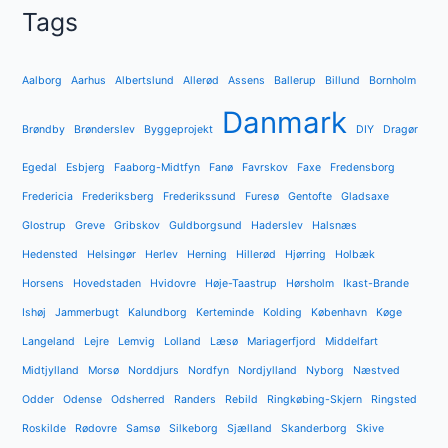
Tags
Aalborg
Aarhus
Albertslund
Allerød
Assens
Ballerup
Billund
Bornholm
Danmark
Brøndby
Brønderslev
Byggeprojekt
DIY
Dragør
Egedal
Esbjerg
Faaborg-Midtfyn
Fanø
Favrskov
Faxe
Fredensborg
Fredericia
Frederiksberg
Frederikssund
Furesø
Gentofte
Gladsaxe
Glostrup
Greve
Gribskov
Guldborgsund
Haderslev
Halsnæs
Hedensted
Helsingør
Herlev
Herning
Hillerød
Hjørring
Holbæk
Horsens
Hovedstaden
Hvidovre
Høje-Taastrup
Hørsholm
Ikast-Brande
Ishøj
Jammerbugt
Kalundborg
Kerteminde
Kolding
København
Køge
Langeland
Lejre
Lemvig
Lolland
Læsø
Mariagerfjord
Middelfart
Midtjylland
Morsø
Norddjurs
Nordfyn
Nordjylland
Nyborg
Næstved
Odder
Odense
Odsherred
Randers
Rebild
Ringkøbing-Skjern
Ringsted
Roskilde
Rødovre
Samsø
Silkeborg
Sjælland
Skanderborg
Skive