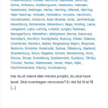
Frederikssund
,
Furesø
,
Gentofte
,
Gladsaxe
,
Glostrup
,
Greve
,
Gribskov
,
Guldborgsund
,
Haderslev
,
Halsnæs
,
Hedensted
,
Helsingør
,
Herlev
,
Herning
,
Hillerød
,
Hjørring
,
Høje-Taastrup
,
Holbæk
,
Holstebro
,
Horsens
,
Hørsholm
,
Hovedstaden
,
Hvidovre
,
Ikast-Brande
,
Ishøj
,
Jammerbugt
,
Kalundborg
,
Kerteminde
,
København
,
Køge
,
Kolding
,
Læsø
,
Langeland
,
Lejre
,
Lemvig
,
Lolland
,
Lyngby-Taarbæk
,
Mariagerfjord
,
Middelfart
,
Midtjylland
,
Morsø
,
Næstved
,
Norddjurs
,
Nordfyn
,
Nordjylland
,
Nyborg
,
Odder
,
Odense
,
Odsherred
,
Randers
,
Rebild
,
Ringkøbing-Skjern
,
Ringsted
,
Rødovre
,
Roskilde
,
Rudersdal
,
Samsø
,
Silkeborg
,
Sjælland
,
Skanderborg
,
Skive
,
Slagelse
,
Solrød
,
Sønderborg
,
Sorø
,
Stevns
,
Struer
,
Svendborg
,
Syddanmark
,
Syddjurs
,
Tårnby
,
Thisted
,
Tønder
,
Vallensbæk
,
Varde
,
Vejen
,
Vejle
,
Vesthimmerland
,
Viborg
,
Vordingborg
Har du et større eller mindre projekt, du skal have
lavet. Skal overetagen renoveres? Er det tid til at få
[…]