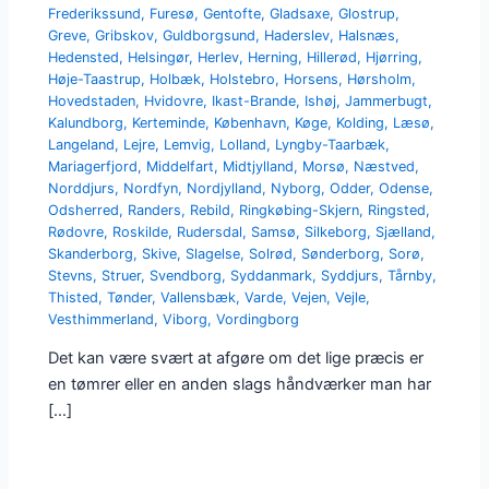
Frederikssund
,
Furesø
,
Gentofte
,
Gladsaxe
,
Glostrup
,
Greve
,
Gribskov
,
Guldborgsund
,
Haderslev
,
Halsnæs
,
Hedensted
,
Helsingør
,
Herlev
,
Herning
,
Hillerød
,
Hjørring
,
Høje-Taastrup
,
Holbæk
,
Holstebro
,
Horsens
,
Hørsholm
,
Hovedstaden
,
Hvidovre
,
Ikast-Brande
,
Ishøj
,
Jammerbugt
,
Kalundborg
,
Kerteminde
,
København
,
Køge
,
Kolding
,
Læsø
,
Langeland
,
Lejre
,
Lemvig
,
Lolland
,
Lyngby-Taarbæk
,
Mariagerfjord
,
Middelfart
,
Midtjylland
,
Morsø
,
Næstved
,
Norddjurs
,
Nordfyn
,
Nordjylland
,
Nyborg
,
Odder
,
Odense
,
Odsherred
,
Randers
,
Rebild
,
Ringkøbing-Skjern
,
Ringsted
,
Rødovre
,
Roskilde
,
Rudersdal
,
Samsø
,
Silkeborg
,
Sjælland
,
Skanderborg
,
Skive
,
Slagelse
,
Solrød
,
Sønderborg
,
Sorø
,
Stevns
,
Struer
,
Svendborg
,
Syddanmark
,
Syddjurs
,
Tårnby
,
Thisted
,
Tønder
,
Vallensbæk
,
Varde
,
Vejen
,
Vejle
,
Vesthimmerland
,
Viborg
,
Vordingborg
Det kan være svært at afgøre om det lige præcis er
en tømrer eller en anden slags håndværker man har
[…]